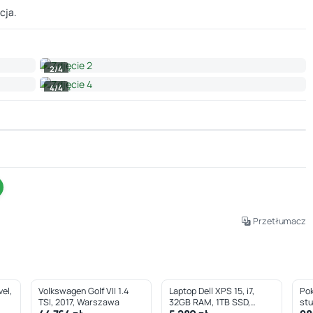
cja.
2/4
4/4
Leaflet
|
© OpenStreetMap © CARTO
Przetłumacz
el,
Volkswagen Golf VII 1.4
Laptop Dell XPS 15, i7,
Pok
TSI, 2017, Warszawa
32GB RAM, 1TB SSD,
st