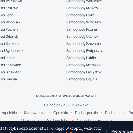
ści Warszawa
Samochody Warszawa
ści Kraków
Samochody Kraków
ści Łódź
Samochody Łódź
ści Wrocław
Samochody Wrocław
ści Poznań
Samochody Poznań
ści Gdańsk
Samochody Gdańsk
ści Szczecin
Samochody Szczecin
ści Bydgoszcz
Samochody Bydgoszcz
ci Lublin
Samochody Lublin
ści Katowice
Samochody Katowice
ci Białystok
Samochody Białystok
ści Gdynia
Samochody Gdynia
OGŁOSZENIA W WOJEWÓDZTWACH:
Dolnośląskie
Kujawsko-
łopolskie
Mazowieckie
Opolskie
Podkarpackie
Podlaskie
Po
Mazurskie
Wielkopolskie
Zachodniopomorskie
tatystyk i bezpieczeństwa. Klikając „Akceptuj wszystko"
Preferencj