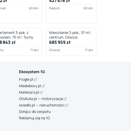
2 zł
427 478 zł
znań
60 dni
Radom
60 dni
rtament 3-pok. z
Mieszkanie 2-pok., 57 m²,
konem, 75 m², Tychy
centrum, Gliwice
8 843 zł
685 959 zł
hy
71 dni
Gliwice
71 dni
Ekosystem 1G
Frogle.pl
Mediaboxy.pl
Mailerpro.pl
OtoAuta.pl — motoryzacja
osiedlo.pl — nieruchomości
Dołącz do zespołu
Reklamuj się na 1G