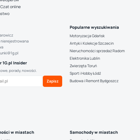
Czat online
ństwo
Popularne wyszukiwania
arowicz
Motoryzacja Gdańsk
 nierejestrowana
Antyki i Kolekcje Szczecin
wa
Nieruchomości sprzedaż Radom
hunki@1g.pl
Elektronika Lublin
 1G.pl Insider
Zwierzęta Toruń
kowe, porady, nowości.
Sport i Hobby Łódź
Budowa i Remont Bydgoszcz
Zapisz
ości w miastach
Samochody w miastach