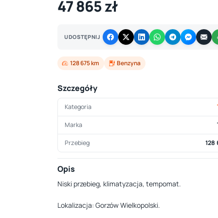
47 865 zł
UDOSTĘPNIJ
128 675 km
Benzyna
Szczegóły
Kategoria
Marka
Przebieg
128
Opis
Niski przebieg, klimatyzacja, tempomat.
Lokalizacja: Gorzów Wielkopolski.