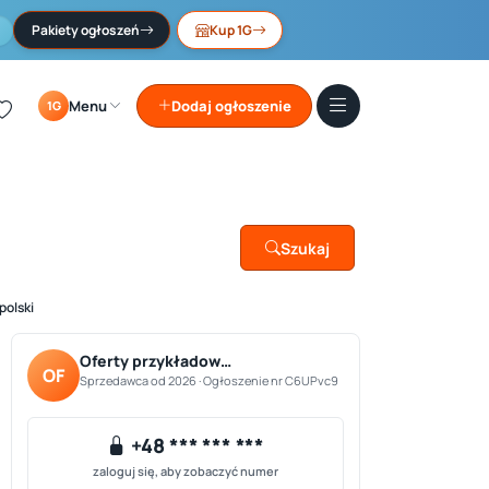
Pakiety ogłoszeń
Kup 1G
Menu
Dodaj ogłoszenie
1G
Szukaj
polski
Oferty przykładow…
OF
Sprzedawca od 2026 · Ogłoszenie nr C6UPvc9
+48 *** *** ***
zaloguj się, aby zobaczyć numer