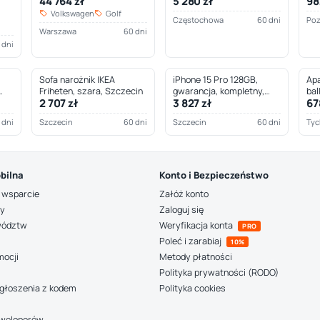
44 764 zł
5 280 zł
98
Częstochowa
Volkswagen
Golf
Częstochowa
60 dni
Po
Warszawa
60 dni
 dni
Sofa narożnik IKEA
iPhone 15 Pro 128GB,
Apa
Friheten, szara, Szczecin
gwarancja, kompletny,
bal
2 707 zł
3 827 zł
67
Szczecin
 dni
Szczecin
60 dni
Szczecin
60 dni
Tyc
bilna
Konto i Bezpieczeństwo
 wsparcie
Załóż konto
ny
Zaloguj się
wództw
Weryfikacja konta
PRO
Poleć i zarabiaj
10%
mocji
Metody płatności
Polityka prywatności (RODO)
głoszenia z kodem
Polityka cookies
deweloperów