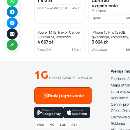
1 812 zł
Cena do
Wielkopolski
uzgodnienia
Gorzów Wielkopolski
45 dni
hybrid
Opole
60
Rower MTB Trek X-Caliber
iPhone 15 Pro 128GB,
8, rama M, Rzeszów
gwarancja, kompletny,
4 667 zł
3 824 zł
Warszawa
Rzeszów
60 dni
Warszawa
60
1G
Wersja mo
MARKETPLACE · #1 W POLSCE
Feedback &
Mapa stro
Lista woje
Dodaj ogłoszenie
Regulamin
Cennik pro
Pobierz w
Pobierz w
Oferta Dnia
Google Play
App Store
Darmowe o
Reklama
VISA
MC
BLIK
P24
API / dla 