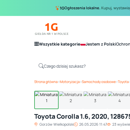
Ogłoszenia lokalne.
Kupuj, wystawiaj
1G
1G
GIEŁDA NR 1 W POLSCE
Wszystkie kategorie
Jestem z Polski
Ochro
Strona główna
›
Motoryzacja
›
Samochody osobowe
›
Toyota
Toyota Corolla 1.6, 2020, 1286
Gorzów Wielkopolski
26.05.2026 11:47
23 wyświe