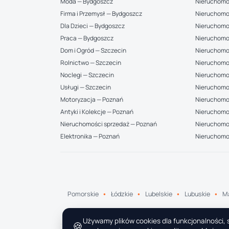
Moda — Bydgoszcz
Nieruchomo
Firma i Przemysł — Bydgoszcz
Nieruchomo
Dla Dzieci — Bydgoszcz
Nieruchomo
Praca — Bydgoszcz
Nieruchomo
Dom i Ogród — Szczecin
Nieruchomo
Rolnictwo — Szczecin
Nieruchomo
Noclegi — Szczecin
Nieruchomo
Usługi — Szczecin
Nieruchomo
Motoryzacja — Poznań
Nieruchomoś
Antyki i Kolekcje — Poznań
Nieruchomo
Nieruchomości sprzedaż — Poznań
Nieruchomoś
Elektronika — Poznań
Nieruchomo
Pomorskie
Łódzkie
Lubelskie
Lubuskie
Ma
Używamy plików cookies dla funkcjonalności, s
🍪