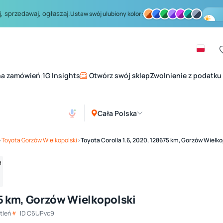
, sprzedawaj, ogłaszaj.
Ustaw swój ulubiony kolor:
na zamówień
1G Insights
Otwórz swój sklep
Zwolnienie z podatku
|
Cała Polska
Zobacz galerię
1
/ 4
›
Toyota Gorzów Wielkopolski
›
Toyota Corolla 1.6, 2020, 128675 km, Gorzów Wielko
75 km, Gorzów Wielkopolski
tleń
ID C6UPvc9