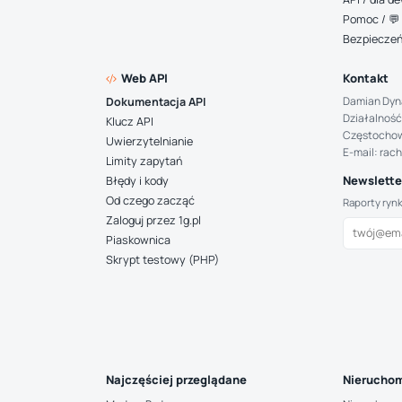
Pomoc / 💬 
Bezpiecze
Web API
Kontakt
Damian Dyn
Dokumentacja API
Działalność
Klucz API
Częstocho
Uwierzytelnianie
E-mail: rac
Limity zapytań
Newsletter
Błędy i kody
Od czego zacząć
Raporty ryn
Zaloguj przez 1g.pl
Piaskownica
Skrypt testowy (PHP)
Najczęściej przeglądane
Nieruchom