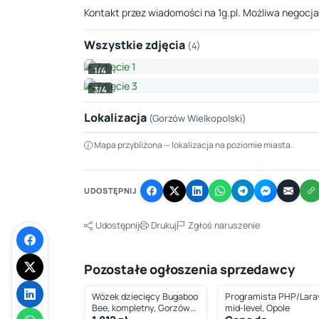
Kontakt przez wiadomości na 1g.pl. Możliwa negocja
Wszystkie zdjęcia
(4)
1/4
3/4
Lokalizacja
(Gorzów Wielkopolski)
Mapa przybliżona — lokalizacja na poziomie miasta.
+
−
UDOSTĘPNIJ
Udostępnij
Drukuj
Zgłoś naruszenie
Pozostałe ogłoszenia sprzedawcy
Wózek dziecięcy Bugaboo
Programista PHP/Larav
Bee, kompletny, Gorzów
mid-level, Opole