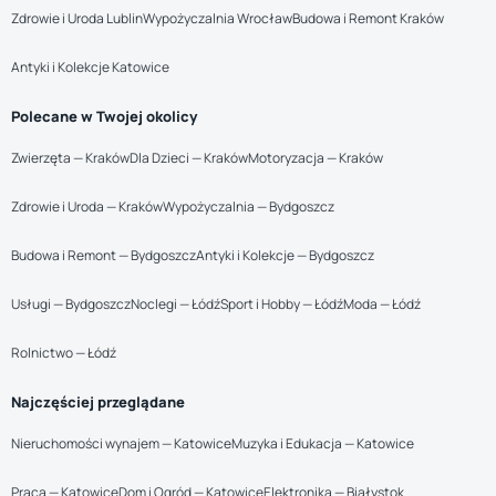
Zdrowie i Uroda Lublin
Wypożyczalnia Wrocław
Budowa i Remont Kraków
Antyki i Kolekcje Katowice
Polecane w Twojej okolicy
Zwierzęta — Kraków
Dla Dzieci — Kraków
Motoryzacja — Kraków
Zdrowie i Uroda — Kraków
Wypożyczalnia — Bydgoszcz
Budowa i Remont — Bydgoszcz
Antyki i Kolekcje — Bydgoszcz
Usługi — Bydgoszcz
Noclegi — Łódź
Sport i Hobby — Łódź
Moda — Łódź
Rolnictwo — Łódź
Najczęściej przeglądane
Nieruchomości wynajem — Katowice
Muzyka i Edukacja — Katowice
Praca — Katowice
Dom i Ogród — Katowice
Elektronika — Białystok