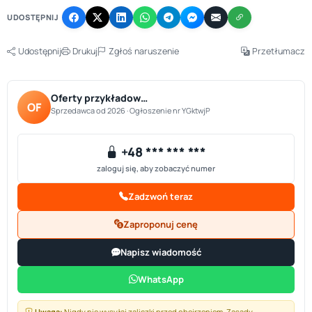
UDOSTĘPNIJ
Udostępnij
Drukuj
Zgłoś naruszenie
Przetłumacz
Oferty przykładow…
OF
Sprzedawca od 2026 · Ogłoszenie nr YGktwjP
+48 *** *** ***
zaloguj się, aby zobaczyć numer
Zadzwoń teraz
Zaproponuj cenę
Napisz wiadomość
WhatsApp
Uwaga:
Nigdy nie wysyłaj zaliczki przed obejrzeniem.
Zasady