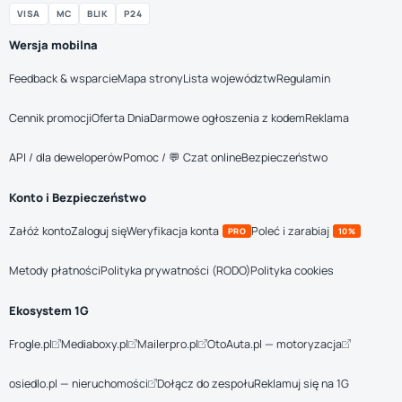
VISA
MC
BLIK
P24
Wersja mobilna
Feedback & wsparcie
Mapa strony
Lista województw
Regulamin
Cennik promocji
Oferta Dnia
Darmowe ogłoszenia z kodem
Reklama
API / dla deweloperów
Pomoc / 💬 Czat online
Bezpieczeństwo
Konto i Bezpieczeństwo
Załóż konto
Zaloguj się
Weryfikacja konta
Poleć i zarabiaj
PRO
10%
Metody płatności
Polityka prywatności (RODO)
Polityka cookies
Ekosystem 1G
Frogle.pl
Mediaboxy.pl
Mailerpro.pl
OtoAuta.pl — motoryzacja
osiedlo.pl — nieruchomości
Dołącz do zespołu
Reklamuj się na 1G