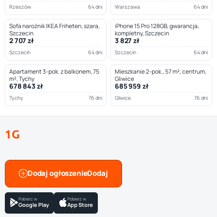
Rzeszów
64 dni
Warszawa
64 dni
Sofa narożnik IKEA Friheten, szara,
iPhone 15 Pro 128GB, gwarancja,
Szczecin
kompletny, Szczecin
2 707 zł
3 827 zł
Szczecin
64 dni
Szczecin
64 dni
Apartament 3-pok. z balkonem, 75
Mieszkanie 2-pok., 57 m², centrum,
m², Tychy
Gliwice
678 843 zł
685 959 zł
Tychy
76 dni
Gliwice
76 dni
1G
Dodaj ogłoszenie
Pobierz w
Pobierz w
Google Play
App Store