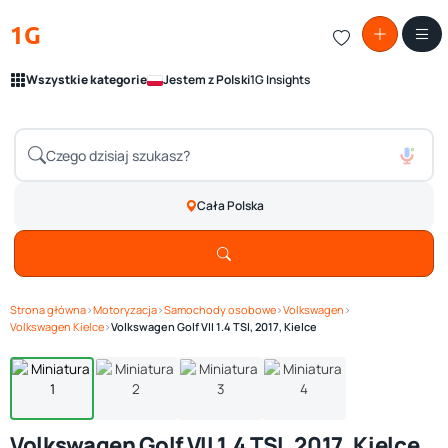
1G
Wszystkie kategorie
Jestem z Polski
1G Insights
Cała Polska
Strona główna
›
Motoryzacja
›
Samochody osobowe
›
Volkswagen
›
Zobacz galerię
1
/ 4
Volkswagen Kielce
›
Volkswagen Golf VII 1.4 TSI, 2017, Kielce
Volkswagen Golf VII 1.4 TSI, 2017, Kielce