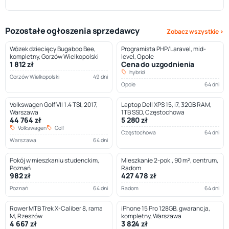
Pozostałe ogłoszenia sprzedawcy
Zobacz wszystkie ›
Wózek dziecięcy Bugaboo Bee,
Programista PHP/Laravel, mid-
kompletny, Gorzów Wielkopolski
level, Opole
1 812 zł
Cena do uzgodnienia
hybrid
Gorzów Wielkopolski
49 dni
Opole
64 dni
Volkswagen Golf VII 1.4 TSI, 2017,
Laptop Dell XPS 15, i7, 32GB RAM,
Warszawa
1TB SSD, Częstochowa
44 764 zł
5 280 zł
Volkswagen
Golf
Częstochowa
64 dni
Warszawa
64 dni
Pokój w mieszkaniu studenckim,
Mieszkanie 2-pok., 90 m², centrum,
Poznań
Radom
982 zł
427 478 zł
Poznań
64 dni
Radom
64 dni
Rower MTB Trek X-Caliber 8, rama
iPhone 15 Pro 128GB, gwarancja,
M, Rzeszów
kompletny, Warszawa
4 667 zł
3 824 zł