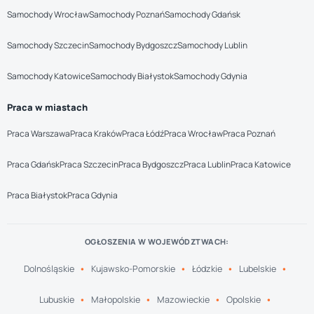
Samochody Wrocław
Samochody Poznań
Samochody Gdańsk
Samochody Szczecin
Samochody Bydgoszcz
Samochody Lublin
Samochody Katowice
Samochody Białystok
Samochody Gdynia
Praca w miastach
Praca Warszawa
Praca Kraków
Praca Łódź
Praca Wrocław
Praca Poznań
Praca Gdańsk
Praca Szczecin
Praca Bydgoszcz
Praca Lublin
Praca Katowice
Praca Białystok
Praca Gdynia
OGŁOSZENIA W WOJEWÓDZTWACH:
Dolnośląskie
Kujawsko-Pomorskie
Łódzkie
Lubelskie
Lubuskie
Małopolskie
Mazowieckie
Opolskie