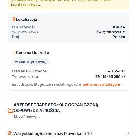
bezpieczeństwa →
Lokalizacja
Miejscowość
Kielce
Województwo
świętokrzyskie
Kraj
Polska
Cena na tle rynku
w cenie rynkowej
Mediana w kategorii
48 354 zł
Typowy zakres
39 114–53 250 zł
na podstawie 19 ogłoszeń z ostatniego roku ·
pełne ceny w kategorii →
AB FROST TRADE SPÓŁKA Z OGRANICZONĄ
ODPOWIEDZIALNOŚCIĄ
Sklep firmowy →
Wszystkie ogłoszenia użytkownika
(378)