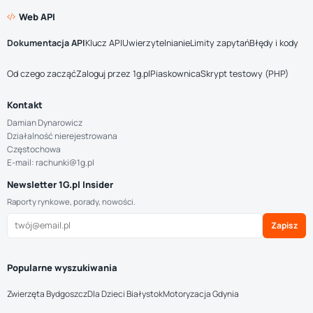
Web API
Dokumentacja API
Klucz API
Uwierzytelnianie
Limity zapytań
Błędy i kody
Od czego zacząć
Zaloguj przez 1g.pl
Piaskownica
Skrypt testowy (PHP)
Kontakt
Damian Dynarowicz
Działalność nierejestrowana
Częstochowa
E-mail: rachunki@1g.pl
Newsletter 1G.pl Insider
Raporty rynkowe, porady, nowości.
Zapisz
Popularne wyszukiwania
Zwierzęta Bydgoszcz
Dla Dzieci Białystok
Motoryzacja Gdynia