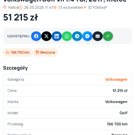
Kielce
26.05.2026 11:47
13 wyświetleń
ID YGktwjP
51 215 zł
UDOSTĘPNIJ
166 700 km
Benzyna
Szczegóły
Kategoria
Volkswagen
Cena
51 215 zł
Marka
Volkswagen
Model
Golf
Przebieg
166 700 km