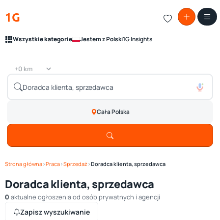
1G
Wszystkie kategorie
Jestem z Polski
1G Insights
Cała Polska
Strona główna
›
Praca
›
Sprzedaż
›
Doradca klienta, sprzedawca
Doradca klienta, sprzedawca
0
aktualne ogłoszenia od osób prywatnych i agencji
Zapisz wyszukiwanie