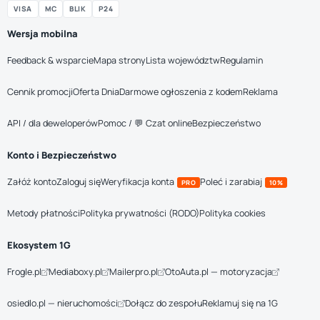
VISA
MC
BLIK
P24
Wersja mobilna
Feedback & wsparcie
Mapa strony
Lista województw
Regulamin
Cennik promocji
Oferta Dnia
Darmowe ogłoszenia z kodem
Reklama
API / dla deweloperów
Pomoc / 💬 Czat online
Bezpieczeństwo
Konto i Bezpieczeństwo
Załóż konto
Zaloguj się
Weryfikacja konta
Poleć i zarabiaj
PRO
10%
Metody płatności
Polityka prywatności (RODO)
Polityka cookies
Ekosystem 1G
Frogle.pl
Mediaboxy.pl
Mailerpro.pl
OtoAuta.pl — motoryzacja
osiedlo.pl — nieruchomości
Dołącz do zespołu
Reklamuj się na 1G