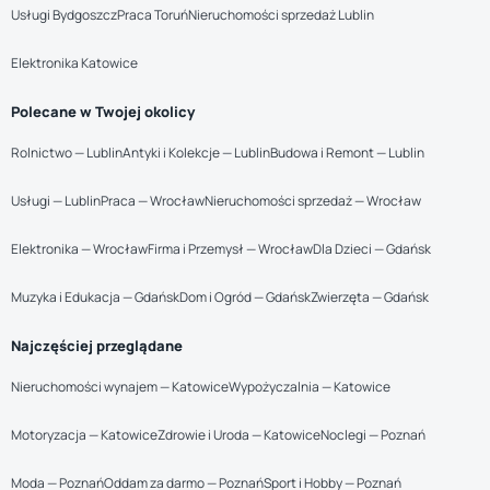
Usługi Bydgoszcz
Praca Toruń
Nieruchomości sprzedaż Lublin
Elektronika Katowice
Polecane w Twojej okolicy
Rolnictwo — Lublin
Antyki i Kolekcje — Lublin
Budowa i Remont — Lublin
Usługi — Lublin
Praca — Wrocław
Nieruchomości sprzedaż — Wrocław
Elektronika — Wrocław
Firma i Przemysł — Wrocław
Dla Dzieci — Gdańsk
Muzyka i Edukacja — Gdańsk
Dom i Ogród — Gdańsk
Zwierzęta — Gdańsk
Najczęściej przeglądane
Nieruchomości wynajem — Katowice
Wypożyczalnia — Katowice
Motoryzacja — Katowice
Zdrowie i Uroda — Katowice
Noclegi — Poznań
Moda — Poznań
Oddam za darmo — Poznań
Sport i Hobby — Poznań