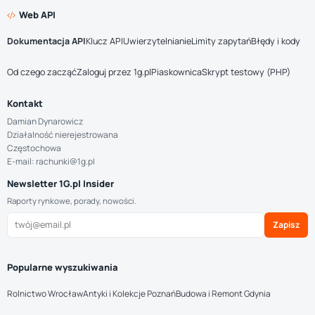
Web API
Dokumentacja API
Klucz API
Uwierzytelnianie
Limity zapytań
Błędy i kody
Od czego zacząć
Zaloguj przez 1g.pl
Piaskownica
Skrypt testowy (PHP)
Kontakt
Damian Dynarowicz
Działalność nierejestrowana
Częstochowa
E-mail: rachunki@1g.pl
Newsletter 1G.pl Insider
Raporty rynkowe, porady, nowości.
Zapisz
Popularne wyszukiwania
Rolnictwo Wrocław
Antyki i Kolekcje Poznań
Budowa i Remont Gdynia