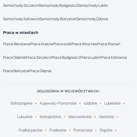
Samochody Szczecin
Samochody Bydgoszcz
Samochody Lublin
Samochody Katowice
Samochody Białystok
Samochody Gdynia
Praca w miastach
Praca Warszawa
Praca Kraków
Praca Łódź
Praca Wrocław
Praca Poznań
Praca Gdańsk
Praca Szczecin
Praca Bydgoszcz
Praca Lublin
Praca Katowice
Praca Białystok
Praca Gdynia
OGŁOSZENIA W WOJEWÓDZTWACH:
Dolnośląskie
Kujawsko-Pomorskie
Łódzkie
Lubelskie
Lubuskie
Małopolskie
Mazowieckie
Opolskie
Podkarpackie
Podlaskie
Pomorskie
Śląskie