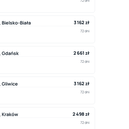
72 dni
3 162 zł
, Bielsko-Biała
72 dni
2 661 zł
y, Gdańsk
72 dni
3 162 zł
, Gliwice
72 dni
2 498 zł
y, Kraków
72 dni