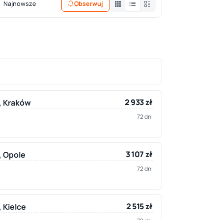
Obserwuj
2 933 zł
y, Kraków
72 dni
3 107 zł
, Opole
72 dni
2 515 zł
, Kielce