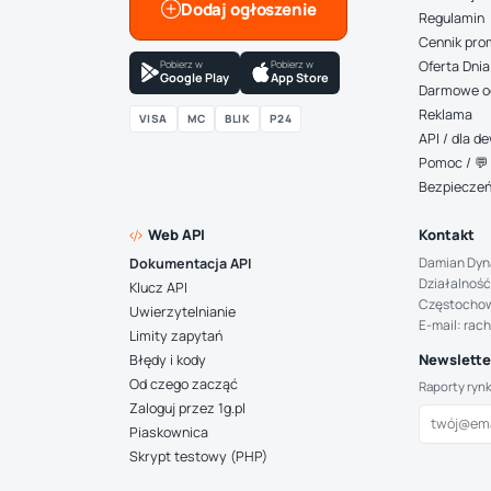
Dodaj ogłoszenie
Regulamin
Cennik pro
Pobierz w
Pobierz w
Oferta Dnia
Google Play
App Store
Darmowe o
Reklama
VISA
MC
BLIK
P24
API / dla 
Pomoc / 💬 
Bezpiecze
Web API
Kontakt
Damian Dyn
Dokumentacja API
Działalność
Klucz API
Częstocho
Uwierzytelnianie
E-mail: rac
Limity zapytań
Newsletter
Błędy i kody
Od czego zacząć
Raporty ryn
Zaloguj przez 1g.pl
Piaskownica
Skrypt testowy (PHP)