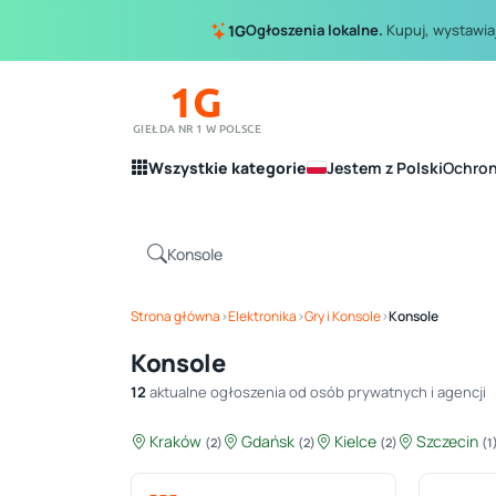
Ogłoszenia lokalne.
Kupuj, wystawiaj
1G
1G
GIEŁDA NR 1 W POLSCE
Wszystkie kategorie
Jestem z Polski
Ochro
Strona główna
›
Elektronika
›
Gry i Konsole
›
Konsole
Konsole
12
aktualne ogłoszenia od osób prywatnych i agencji
Kraków
Gdańsk
Kielce
Szczecin
(2)
(2)
(2)
(1