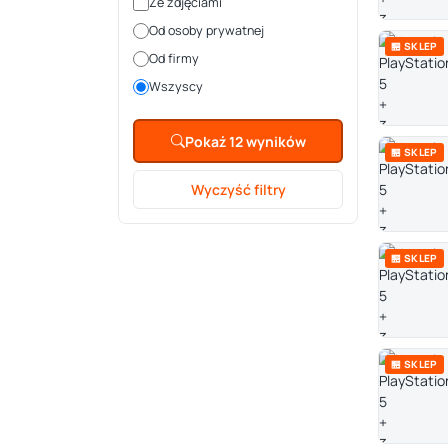
Ze zdjęciami
Od osoby prywatnej
🏪 SKLEP
Od firmy
Wszyscy
Pokaż 12 wyników
🏪 SKLEP
Wyczyść filtry
🏪 SKLEP
🏪 SKLEP