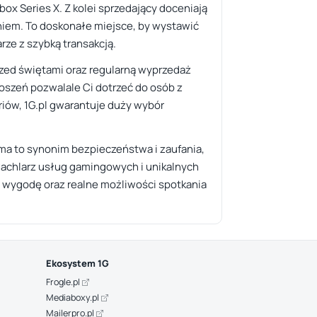
x Series X. Z kolei sprzedający doceniają
aniem. To doskonałe miejsce, by wystawić
rze z szybką transakcją.
rzed świętami oraz regularną wyprzedaż
łoszeń pozwalale Ci dotrzeć do osób z
oriów, 1G.pl gwarantuje duży wybór
orma to synonim bezpieczeństwa i zaufania,
i wachlarz usług gamingowych i unikalnych
i wygodę oraz realne możliwości spotkania
Ekosystem 1G
Frogle.pl
Mediaboxy.pl
Mailerpro.pl