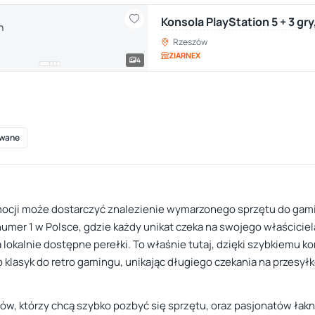
Konsola PlayStation 5 + 3 gr
Rzeszów
ZIARNEX
4
wane
emocji może dostarczyć znalezienie wymarzonego sprzętu do gami
 numer 1 w Polsce, gdzie każdy unikat czeka na swojego właścicie
 lokalnie dostępne perełki. To właśnie tutaj, dzięki szybkiemu 
klasyk do retro gamingu, unikając długiego czekania na przesyłk
tów, którzy chcą szybko pozbyć się sprzętu, oraz pasjonatów ła