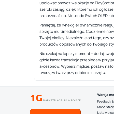
upolować prawdziwe okazje na PlayStation
szeroki zasięg, dzięki któremu ich ogłosz
na sprzedaż np. Nintendo Switch OLED lub 
Pamiętaj, że rynek gier dynamicznie reag
sprzętu multimedialnego. Codzienne nowośc
Twojej okolicy. Niezależnie od tego, czy 
produktów dopasowanych do Twojego styl
Nie czekaj na lepszy moment – dodaj swoje
gdzie każda transakcja przebiega w przyja
akcesoriów. Wybierz mądrze, postaw na lo
twarzą w twarz przy odbiorze sprzętu.
1G
Wersja mo
MARKETPLACE · #1 W POLSCE
Feedback &
Mapa stro
Lista woje