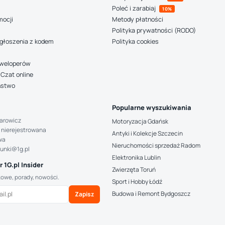
Poleć i zarabiaj
10%
mocji
Metody płatności
Polityka prywatności (RODO)
głoszenia z kodem
Polityka cookies
deweloperów
Czat online
ństwo
Popularne wyszukiwania
arowicz
Motoryzacja Gdańsk
 nierejestrowana
Antyki i Kolekcje Szczecin
wa
Nieruchomości sprzedaż Radom
hunki@1g.pl
Elektronika Lublin
 1G.pl Insider
Zwierzęta Toruń
kowe, porady, nowości.
Sport i Hobby Łódź
Budowa i Remont Bydgoszcz
Zapisz