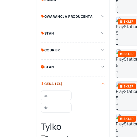
GWARANCJA PRODUCENTA
🏪 SKLEP
STAN
COURIER
🏪 SKLEP
STAN
CENA (ZŁ)
🏪 SKLEP
—
🏪 SKLEP
Tylko