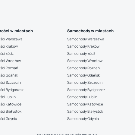
ości w miastach
Samochody w miastach
ści Warszawa
Samochody Warszawa
ści Kraków
Samochody Kraków
ści Łódź
Samochody Łódź
ści Wrocław
Samochody Wrocław
ści Poznań
Samochody Poznań
ści Gdańsk
Samochody Gdańsk
ści Szczecin
Samochody Szczecin
ści Bydgoszcz
Samochody Bydgoszcz
ci Lublin
Samochody Lublin
ści Katowice
Samochody Katowice
ci Białystok
Samochody Białystok
ści Gdynia
Samochody Gdynia