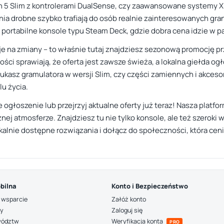
 5 Slim z kontrolerami DualSense, czy zaawansowane systemy Xbo
enia drobne szybko trafiają do osób realnie zainteresowanych gr
portabilne konsole typu Steam Deck, gdzie dobra cena idzie w pa
uje na zmiany – to właśnie tutaj znajdziesz sezonową promocję p
i sprawiają, że oferta jest zawsze świeża, a lokalna giełda og
szukasz gramulatora w wersji Slim, czy części zamiennych i akces
u życia.
 ogłoszenie lub przejrzyj aktualne oferty już teraz! Nasza platf
znej atmosferze. Znajdziesz tu nie tylko konsole, ale też szerok
kalnie dostępne rozwiązania i dołącz do społeczności, która cen
bilna
Konto i Bezpieczeństwo
 wsparcie
Załóż konto
ny
Zaloguj się
wództw
Weryfikacja konta
PRO