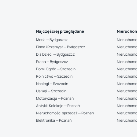
Najczęściej przeglądane
Nieruchom
Moda — Bydgoszcz
Nieruchomo
Firma i Przemysł — Bydgoszcz
Nieruchomo
Dla Dzieci — Bydgoszcz
Nieruchomo
Praca — Bydgoszcz
Nieruchomo
Dom i Ogród — Szczecin
Nieruchomo
Rolnictwo — Szczecin
Nieruchomo
Noclegi — Szczecin
Nieruchomo
Usługi — Szczecin
Nieruchomo
Motoryzacja — Poznań
Nieruchomoś
Antyki i Kolekcje — Poznań
Nieruchomo
Nieruchomości sprzedaż — Poznań
Nieruchomoś
Elektronika — Poznań
Nieruchomo