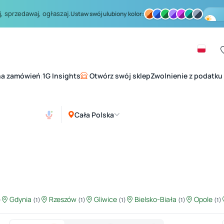
, sprzedawaj, ogłaszaj.
Ustaw swój ulubiony kolor:
na zamówień
1G Insights
Otwórz swój sklep
Zwolnienie z podatku
|
Cała Polska
Gdynia
Rzeszów
Gliwice
Bielsko-Biała
Opole
)
(1)
(1)
(1)
(1)
(1)