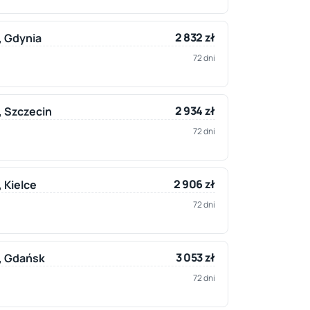
2 832 zł
, Gdynia
72 dni
2 934 zł
, Szczecin
72 dni
2 906 zł
, Kielce
72 dni
3 053 zł
y, Gdańsk
72 dni