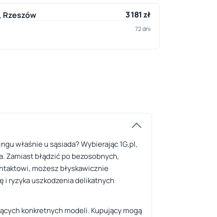
3 181 zł
y, Rzeszów
72 dni
ngu właśnie u sąsiada? Wybierając 1G.pl,
la. Zamiast błądzić po bezosobnych,
kontaktowi, możesz błyskawicznie
ę i ryzyka uszkodzenia delikatnych
knących konkretnych modeli. Kupujący mogą