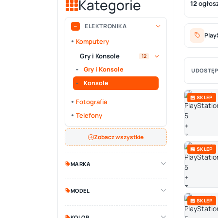
Kategorie
12
ogłos
ELEKTRONIKA
Play
Komputery
Gry i Konsole
12
Gry i Konsole
UDOSTĘP
Konsole
🏪 SKLEP
Fotografia
Telefony
Zobacz wszystkie
🏪 SKLEP
MARKA
MODEL
🏪 SKLEP
KOLOR