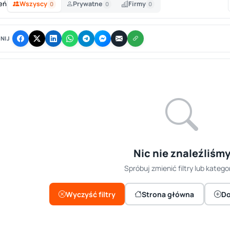
eń
Wszyscy
Prywatne
Firmy
0
0
0
NIJ
Nic nie znaleźliśm
Spróbuj zmienić filtry lub kategor
Wyczyść filtry
Strona główna
Do