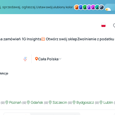
, sprzedawaj, ogłaszaj.
Ustaw swój ulubiony kolor:
na zamówień
1G Insights
Otwórz swój sklep
Zwolnienie z podatku
|
Cała Polska
lekcje
ź
Poznań
Gdańsk
Szczecin
Bydgoszcz
Lublin
(0)
(0)
(0)
(0)
(0)