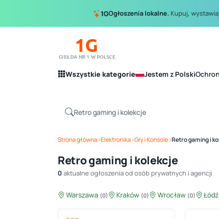
Ogłoszenia lokalne.
Kupuj, wystawiaj
1G
1G
GIEŁDA NR 1 W POLSCE
Wszystkie kategorie
Jestem z Polski
Ochro
Strona główna
›
Elektronika
›
Gry i Konsole
›
Retro gaming i ko
Retro gaming i kolekcje
0
aktualne ogłoszenia od osób prywatnych i agencji
Warszawa
Kraków
Wrocław
Łód
(0)
(0)
(0)