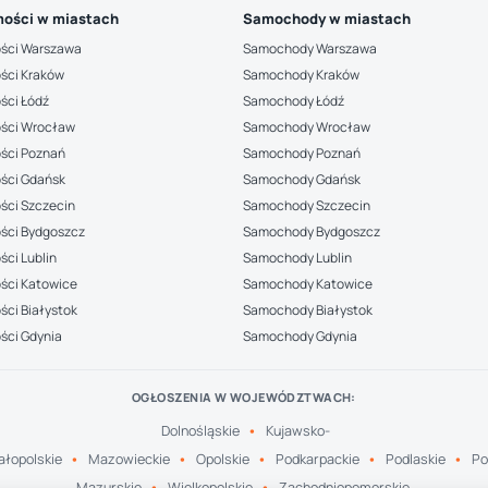
ości w miastach
Samochody w miastach
ści Warszawa
Samochody Warszawa
ści Kraków
Samochody Kraków
ści Łódź
Samochody Łódź
ści Wrocław
Samochody Wrocław
ści Poznań
Samochody Poznań
ści Gdańsk
Samochody Gdańsk
ści Szczecin
Samochody Szczecin
ści Bydgoszcz
Samochody Bydgoszcz
ci Lublin
Samochody Lublin
ści Katowice
Samochody Katowice
ci Białystok
Samochody Białystok
ści Gdynia
Samochody Gdynia
OGŁOSZENIA W WOJEWÓDZTWACH:
Dolnośląskie
Kujawsko-
łopolskie
Mazowieckie
Opolskie
Podkarpackie
Podlaskie
Po
Mazurskie
Wielkopolskie
Zachodniopomorskie