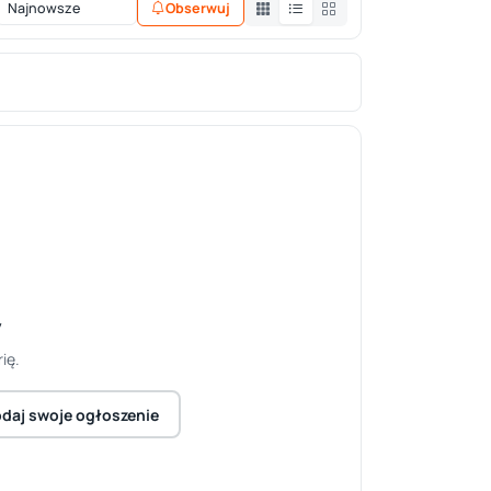
Obserwuj
y
ię.
daj swoje ogłoszenie