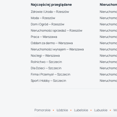
Najczęściej przeglądane
Nieruchom
Zdrowie i Uroda — Rzeszów
Nieruchomo
Moda — Rzeszów
Nieruchomo
Dom i Ogród — Rzeszów
Nieruchomo
Nieruchomości sprzedaż — Rzeszów
Nieruchomo
Praca — Warszawa
Nieruchomo
Oddam za darmo — Warszawa
Nieruchomo
Nieruchomości wynajem — Warszawa
Nieruchomo
Noclegi — Warszawa
Nieruchomo
Rolnictwo — Szczecin
Nieruchomoś
Dla Dzieci — Szczecin
Nieruchomo
Firma i Przemysł — Szczecin
Nieruchomoś
Sport i Hobby — Szczecin
Nieruchomo
Pomorskie
Łódzkie
Lubelskie
Lubuskie
Ma