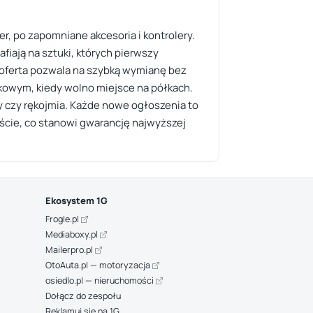
er, po zapomniane akcesoria i kontrolery.
fiają na sztuki, których pierwszy
a oferta pozwala na szybką wymianę bez
kowym, kiedy wolno miejsce na półkach.
ony czy rękojmia. Każde nowe ogłoszenia to
iście, co stanowi gwarancję najwyższej
Ekosystem 1G
Frogle.pl
Mediaboxy.pl
Mailerpro.pl
OtoAuta.pl — motoryzacja
osiedlo.pl — nieruchomości
Dołącz do zespołu
Reklamuj się na 1G