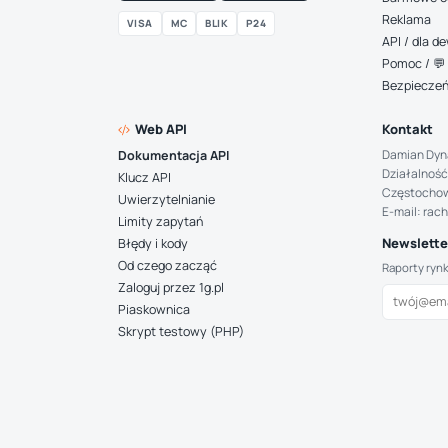
Reklama
VISA
MC
BLIK
P24
API / dla 
Pomoc / 💬 
Bezpiecze
Web API
Kontakt
Damian Dyn
Dokumentacja API
Działalność
Klucz API
Częstocho
Uwierzytelnianie
E-mail: rac
Limity zapytań
Newsletter
Błędy i kody
Od czego zacząć
Raporty ryn
Zaloguj przez 1g.pl
Piaskownica
Skrypt testowy (PHP)