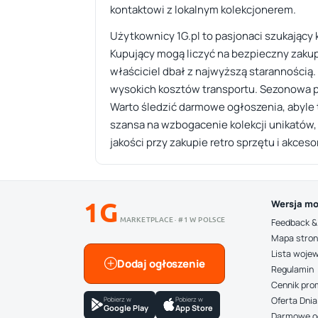
kontaktowi z lokalnym kolekcjonerem.
Użytkownicy 1G.pl to pasjonaci szukający k
Kupujący mogą liczyć na bezpieczny zakup 
właściciel dbał z najwyższą starannością.
wysokich kosztów transportu. Sezonowa pr
Warto śledzić darmowe ogłoszenia, abyle tr
szansa na wzbogacenie kolekcji unikatów, 
jakości przy zakupie retro sprzętu i akceso
1G
Wersja mo
MARKETPLACE · #1 W POLSCE
Feedback &
Mapa stro
Lista woje
Dodaj ogłoszenie
Regulamin
Cennik pro
Pobierz w
Pobierz w
Oferta Dnia
Google Play
App Store
Darmowe o