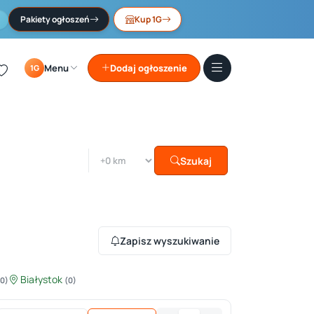
Pakiety ogłoszeń
Kup 1G
Menu
Dodaj ogłoszenie
1G
Szukaj
Zapisz wyszukiwanie
Białystok
(0)
(0)