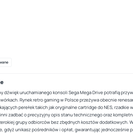
wane
je
zny dźwięk uruchamianego konsoli Sega Mega Drive potrafią przy
órkach. Rynek retro gaming w Polsce przeżywa obecnie renesans, 
jących perełek takich jak oryginalne cartridge do NES, rzadkie
inni zadbać o precyzyjny opis stanu technicznego oraz komplet
szerokiej grupy odbiorców bez zbędnych kosztów dodatkowych. W
e, gdyż unikasz pośredników i opłat, gwarantując jednocześnie 