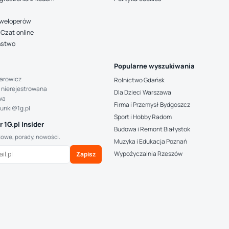
deweloperów
Czat online
ństwo
Popularne wyszukiwania
arowicz
Rolnictwo Gdańsk
 nierejestrowana
Dla Dzieci Warszawa
wa
Firma i Przemysł Bydgoszcz
hunki@1g.pl
Sport i Hobby Radom
 1G.pl Insider
Budowa i Remont Białystok
kowe, porady, nowości.
Muzyka i Edukacja Poznań
Wypożyczalnia Rzeszów
Zapisz