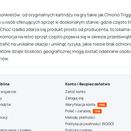
onkretów: od oryginalnych kartridży na gry takie jak Chrono Trigg
u osób oferujących sprzęt w doskonałym stanie, gdzie często tra
 Choć rzadko zdarza się produkt prosto od producenta, to lokaln
omocja na retro sprzęt często pojawia się w okresie przedświąt
afić na unikalne okazje i uniknąć ryzyka, jakie niesie brak ochr
które dzięki bliskości geograficznej mogą zostać odebrane osob
riów.
bilna
Konto i Bezpieczeństwo
 wsparcie
Załóż konto
ny
Zaloguj się
wództw
Weryfikacja konta
PRO
Poleć i zarabiaj
10%
mocji
Metody płatności
Polityka prywatności (RODO)
głoszenia z kodem
Polityka cookies