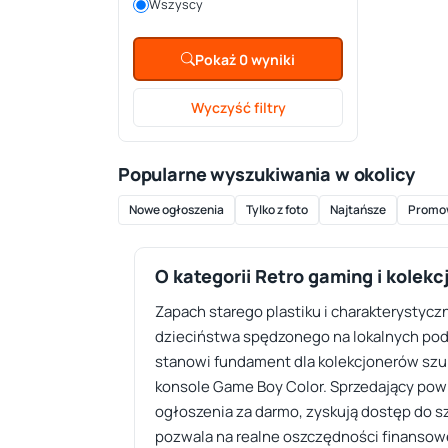
Wszyscy
Pokaż 0 wyniki
Wyczyść filtry
Popularne wyszukiwania w okolicy
Nowe ogłoszenia
Tylko z foto
Najtańsze
Promo
O kategorii Retro gaming i kolekc
Zapach starego plastiku i charakterystyc
dzieciństwa spędzonego na lokalnych podw
stanowi fundament dla kolekcjonerów szuka
konsole Game Boy Color. Sprzedający pow
ogłoszenia za darmo, zyskują dostęp do 
pozwala na realne oszczędności finansow