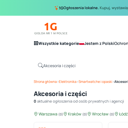
Ogłoszenia lokalne.
Kupuj, wystawiaj
1G
1G
GIEŁDA NR 1 W POLSCE
Wszystkie kategorie
Jestem z Polski
Ochro
Strona główna
›
Elektronika
›
Smartwatche i opaski
›
Akcesori
Akcesoria i części
0
aktualne ogłoszenia od osób prywatnych i agencji
Warszawa
Kraków
Wrocław
Łód
(0)
(0)
(0)