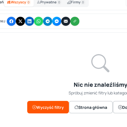
eń
Wszyscy
Prywatne
Firmy
0
0
0
NIJ
Nic nie znaleźliśm
Spróbuj zmienić filtry lub kategor
Wyczyść filtry
Strona główna
Do