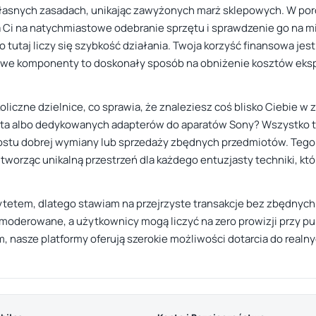
a własnych zasadach, unikając zawyżonych marż sklepowych. W po
 Ci na natychmiastowe odebranie sprzętu i sprawdzenie go na m
bo tutaj liczy się szybkość działania. Twoja korzyść finansowa jes
we komponenty to doskonały sposób na obniżenie kosztów ekspl
koliczne dzielnice, co sprawia, że znaleziesz coś blisko Ciebie w
ta albo dedykowanych adapterów do aparatów Sony? Wszystko to
rostu dobrej wymiany lub sprzedaży zbędnych przedmiotów. Tego
, tworząc unikalną przestrzeń dla każdego entuzjasty techniki, któ
rytetem, dlatego stawiam na przejrzyste transakcje bez zbędnyc
moderowane, a użytkownicy mogą liczyć na zero prowizji przy publ
, nasze platformy oferują szerokie możliwości dotarcia do realn