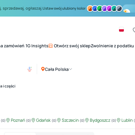
, sprzedawaj, ogłaszaj.
Ustaw swój ulubiony kolor:
na zamówień
1G Insights
Otwórz swój sklep
Zwolnienie z podatku
|
Cała Polska
a i części
ź
Poznań
Gdańsk
Szczecin
Bydgoszcz
Lublin
(0)
(0)
(0)
(0)
(0)