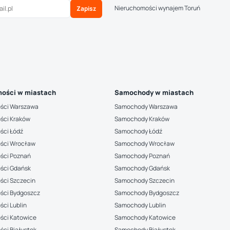
Nieruchomości wynajem Toruń
Zapisz
ości w miastach
Samochody w miastach
ści Warszawa
Samochody Warszawa
ści Kraków
Samochody Kraków
ści Łódź
Samochody Łódź
ści Wrocław
Samochody Wrocław
ści Poznań
Samochody Poznań
ści Gdańsk
Samochody Gdańsk
ści Szczecin
Samochody Szczecin
ści Bydgoszcz
Samochody Bydgoszcz
ci Lublin
Samochody Lublin
ści Katowice
Samochody Katowice
ci Białystok
Samochody Białystok