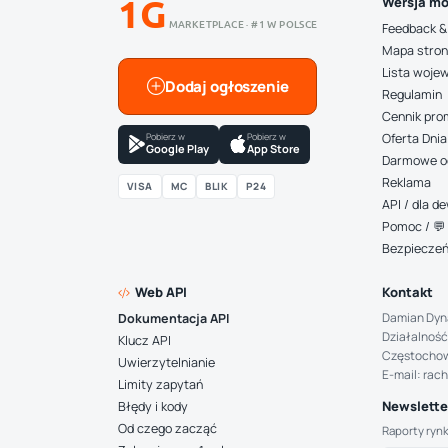
1G
Wersja mo
MARKETPLACE · #1 W POLSCE
Feedback &
Mapa stro
Lista woje
Dodaj ogłoszenie
Regulamin
Cennik pro
Pobierz w
Pobierz w
Oferta Dnia
Google Play
App Store
Darmowe o
Reklama
VISA
MC
BLIK
P24
API / dla 
Pomoc / 💬 
Bezpiecze
Web API
Kontakt
Damian Dyn
Dokumentacja API
Działalność
Klucz API
Częstocho
Uwierzytelnianie
E-mail: rac
Limity zapytań
Newsletter
Błędy i kody
Od czego zacząć
Raporty ryn