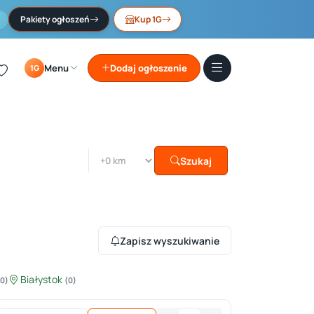
Pakiety ogłoszeń
Kup 1G
Menu
Dodaj ogłoszenie
1G
Szukaj
Zapisz wyszukiwanie
Białystok
(0)
(0)