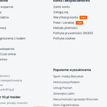
bilna
Konto i Bezpieczeństwo
 wsparcie
Załóż konto
ny
Zaloguj się
wództw
Weryfikacja konta
PRO
Poleć i zarabiaj
10%
mocji
Metody płatności
Polityka prywatności (RODO)
głoszenia z kodem
Polityka cookies
deweloperów
Czat online
ństwo
Popularne wyszukiwania
arowicz
Sport i Hobby Białystok
 nierejestrowana
Motoryzacja Radom
wa
Usługi Poznań
hunki@1g.pl
Zwierzęta Lublin
 1G.pl Insider
Nieruchomości sprzedaż Wrocław
kowe, porady, nowości.
Dom i Ogród Kraków