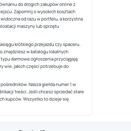
równaniu do drogich zakupów online z
iejscu. Zapomnij o wysokich kosztach
t widoczna od razu w portfelu, a korzystna
oatacji maszyny lub sprzętu
 zasięgu krótkiego przejazdu czy spaceru.
 znajdziesz w katalogu lokalnych
 typu darmowe ogłoszenia przyciągają
ry wie, jakich części potrzebuje do
h pośredników. Nasza giełda numer 1 w
ikacji treści. Jeśli chcesz sprzedać stare
ych kupców. Wszystko to dzieje się