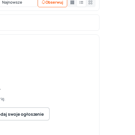
Obserwuj
y
ię.
daj swoje ogłoszenie