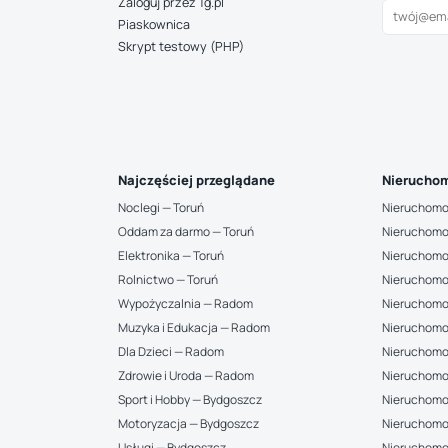
Zaloguj przez 1g.pl
Piaskownica
Skrypt testowy (PHP)
Najczęściej przeglądane
Nieruchom
Noclegi — Toruń
Nieruchomo
Oddam za darmo — Toruń
Nieruchomo
Elektronika — Toruń
Nieruchomo
Rolnictwo — Toruń
Nieruchomo
Wypożyczalnia — Radom
Nieruchomo
Muzyka i Edukacja — Radom
Nieruchomo
Dla Dzieci — Radom
Nieruchomo
Zdrowie i Uroda — Radom
Nieruchomo
Sport i Hobby — Bydgoszcz
Nieruchomoś
Motoryzacja — Bydgoszcz
Nieruchomo
Usługi — Bydgoszcz
Nieruchomoś