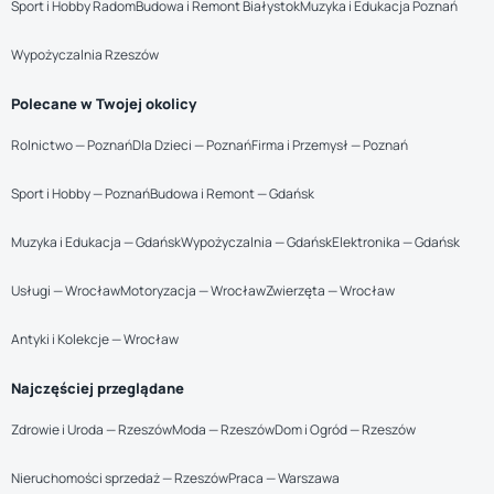
Sport i Hobby Radom
Budowa i Remont Białystok
Muzyka i Edukacja Poznań
Wypożyczalnia Rzeszów
Polecane w Twojej okolicy
Rolnictwo — Poznań
Dla Dzieci — Poznań
Firma i Przemysł — Poznań
Sport i Hobby — Poznań
Budowa i Remont — Gdańsk
Muzyka i Edukacja — Gdańsk
Wypożyczalnia — Gdańsk
Elektronika — Gdańsk
Usługi — Wrocław
Motoryzacja — Wrocław
Zwierzęta — Wrocław
Antyki i Kolekcje — Wrocław
Najczęściej przeglądane
Zdrowie i Uroda — Rzeszów
Moda — Rzeszów
Dom i Ogród — Rzeszów
Nieruchomości sprzedaż — Rzeszów
Praca — Warszawa