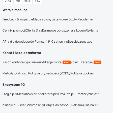
VISA
MC
BLIK
P24
Wersja mobilna
Feedback & wsparcie
Mapa strony
Lista województw
Regulamin
Cennik promocji
Oferta Dnia
Darmowe ogłoszenia z kodem
Reklama
API / dla deweloperów
Pomoc / 💬 Czat online
Bezpieczeństwo
Konto i Bezpieczeństwo
Załóż konto
Zaloguj się
Weryfikacja konta
Poleć i zarabiaj
PRO
10%
Metody płatności
Polityka prywatności (RODO)
Polityka cookies
Ekosystem 1G
Frogle.pl
Mediaboxy.pl
Mailerpro.pl
OtoAuta.pl — motoryzacja
osiedlo.pl — nieruchomości
Dołącz do zespołu
Reklamuj się na 1G