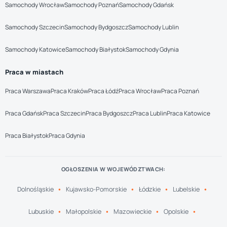
Samochody Wrocław
Samochody Poznań
Samochody Gdańsk
Samochody Szczecin
Samochody Bydgoszcz
Samochody Lublin
Samochody Katowice
Samochody Białystok
Samochody Gdynia
Praca w miastach
Praca Warszawa
Praca Kraków
Praca Łódź
Praca Wrocław
Praca Poznań
Praca Gdańsk
Praca Szczecin
Praca Bydgoszcz
Praca Lublin
Praca Katowice
Praca Białystok
Praca Gdynia
OGŁOSZENIA W WOJEWÓDZTWACH:
Dolnośląskie
Kujawsko-Pomorskie
Łódzkie
Lubelskie
Lubuskie
Małopolskie
Mazowieckie
Opolskie