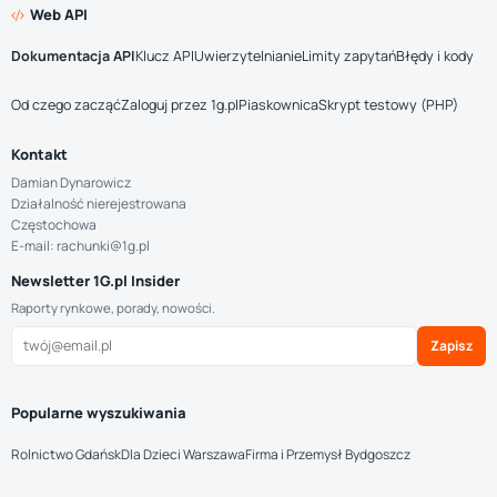
Web API
Dokumentacja API
Klucz API
Uwierzytelnianie
Limity zapytań
Błędy i kody
Od czego zacząć
Zaloguj przez 1g.pl
Piaskownica
Skrypt testowy (PHP)
Kontakt
Damian Dynarowicz
Działalność nierejestrowana
Częstochowa
E-mail: rachunki@1g.pl
Newsletter 1G.pl Insider
Raporty rynkowe, porady, nowości.
Zapisz
Popularne wyszukiwania
Rolnictwo Gdańsk
Dla Dzieci Warszawa
Firma i Przemysł Bydgoszcz