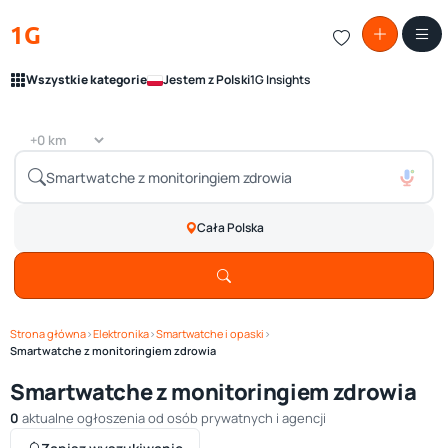
1G
Wszystkie kategorie
Jestem z Polski
1G Insights
Cała Polska
Strona główna
›
Elektronika
›
Smartwatche i opaski
›
Smartwatche z monitoringiem zdrowia
Smartwatche z monitoringiem zdrowia
0
aktualne ogłoszenia od osób prywatnych i agencji