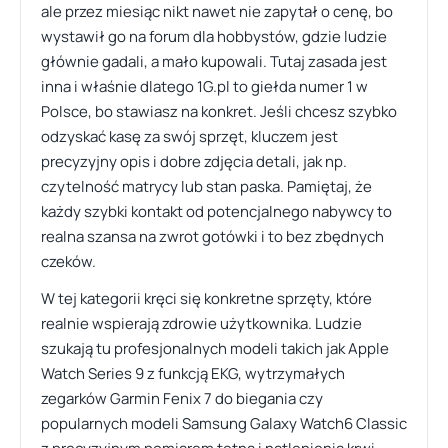
ale przez miesiąc nikt nawet nie zapytał o cenę, bo
wystawił go na forum dla hobbystów, gdzie ludzie
głównie gadali, a mało kupowali. Tutaj zasada jest
inna i właśnie dlatego 1G.pl to giełda numer 1 w
Polsce, bo stawiasz na konkret. Jeśli chcesz szybko
odzyskać kasę za swój sprzęt, kluczem jest
precyzyjny opis i dobre zdjęcia detali, jak np.
czytelność matrycy lub stan paska. Pamiętaj, że
każdy szybki kontakt od potencjalnego nabywcy to
realna szansa na zwrot gotówki i to bez zbędnych
czeków.
W tej kategorii kręci się konkretne sprzęty, które
realnie wspierają zdrowie użytkownika. Ludzie
szukają tu profesjonalnych modeli takich jak Apple
Watch Series 9 z funkcją EKG, wytrzymałych
zegarków Garmin Fenix 7 do biegania czy
popularnych modeli Samsung Galaxy Watch6 Classic