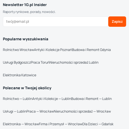
Newsletter 1G.pl Insider
Raporty rynkowe, porady, nowości.
Zapisz
Popularne wyszukiwania
Rolnictwo Wrocław
Antyki i Kolekcje Poznań
Budowa i Remont Gdynia
Usługi Bydgoszcz
Praca Toruń
Nieruchomości sprzedaż Lublin
Elektronika Katowice
Polecane w Twojej okolicy
Rolnictwo — Lublin
Antyki i Kolekcje — Lublin
Budowa i Remont — Lublin
Usługi — Lublin
Praca — Wrocław
Nieruchomości sprzedaż — Wrocław
Elektronika — Wrocław
Firma i Przemysł — Wrocław
Dla Dzieci — Gdańsk