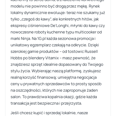
modelu nie powinno być drogą przez mękę. Rynek
lokalny dynamicznie ewoluuje: teraz nie szukamy już
tylko „czegoś do kawy”, ale konkretnych hitów, jak
ekspresy ciśnieniowe De'Longhi, młynki do kawy czy
nowoczesne roboty kuchenne typu multicooker od
marki Ninja. Na 1G.pl każda sezonowa promocja i
unikatowy egzemplarz czekają na odkrycie. Dzięki
szerokiej gamie produktów – od tostowic Russell
Hobbs po blendery Vitamix – masz pewność, że
znajdziesz sprzęt idealnie dopasowany do Twojego
stylu życia. Wybierając naszą platformę, zyskujesz
realną korzyść finansową; umiejętna negocjacja
ceny u prywatnych sprzedawców to prosty sposób
na oszczędności, których nie zaproponuje żaden
salon. To prawdziwa kopalnia okazji, gdzie każda
transakcja jest bezpieczna i przejrzysta.
Jeśli chcesz kupić i sprzedaj lokalnie, nasze