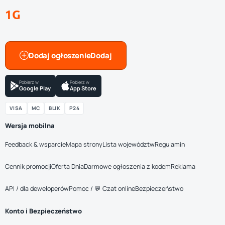
1G
Dodaj ogłoszenie
Pobierz w
Pobierz w
Google Play
App Store
VISA
MC
BLIK
P24
Wersja mobilna
Feedback & wsparcie
Mapa strony
Lista województw
Regulamin
Cennik promocji
Oferta Dnia
Darmowe ogłoszenia z kodem
Reklama
API / dla deweloperów
Pomoc / 💬 Czat online
Bezpieczeństwo
Konto i Bezpieczeństwo