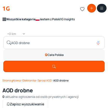
1G
Wszystkie kategorie
Jestem z Polski
1G Insights
Cała Polska
Strona główna
›
Elektronika
›
Sprzęt AGD
›
AGD drobne
AGD drobne
0
aktualne ogłoszenia od osób prywatnych i agencji
Zapisz wyszukiwanie