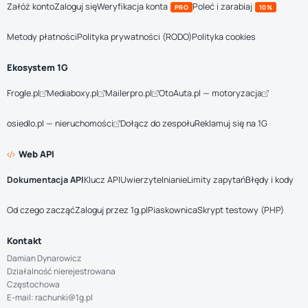
Załóż konto
Zaloguj się
Weryfikacja konta
Poleć i zarabiaj
PRO
10%
Metody płatności
Polityka prywatności (RODO)
Polityka cookies
Ekosystem 1G
Frogle.pl
Mediaboxy.pl
Mailerpro.pl
OtoAuta.pl — motoryzacja
osiedlo.pl — nieruchomości
Dołącz do zespołu
Reklamuj się na 1G
Web API
Dokumentacja API
Klucz API
Uwierzytelnianie
Limity zapytań
Błędy i kody
Od czego zacząć
Zaloguj przez 1g.pl
Piaskownica
Skrypt testowy (PHP)
Kontakt
Damian Dynarowicz
Działalność nierejestrowana
Częstochowa
E-mail: rachunki@1g.pl