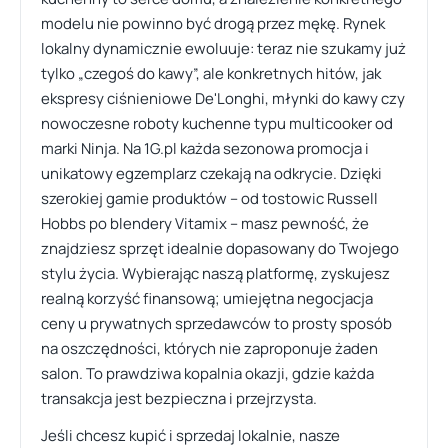
modelu nie powinno być drogą przez mękę. Rynek
lokalny dynamicznie ewoluuje: teraz nie szukamy już
tylko „czegoś do kawy”, ale konkretnych hitów, jak
ekspresy ciśnieniowe De'Longhi, młynki do kawy czy
nowoczesne roboty kuchenne typu multicooker od
marki Ninja. Na 1G.pl każda sezonowa promocja i
unikatowy egzemplarz czekają na odkrycie. Dzięki
szerokiej gamie produktów – od tostowic Russell
Hobbs po blendery Vitamix – masz pewność, że
znajdziesz sprzęt idealnie dopasowany do Twojego
stylu życia. Wybierając naszą platformę, zyskujesz
realną korzyść finansową; umiejętna negocjacja
ceny u prywatnych sprzedawców to prosty sposób
na oszczędności, których nie zaproponuje żaden
salon. To prawdziwa kopalnia okazji, gdzie każda
transakcja jest bezpieczna i przejrzysta.
Jeśli chcesz kupić i sprzedaj lokalnie, nasze