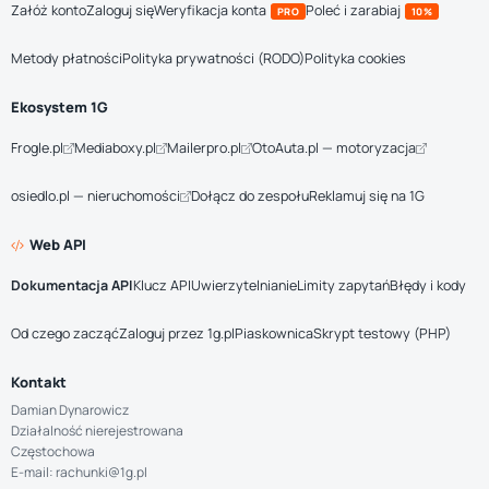
Załóż konto
Zaloguj się
Weryfikacja konta
Poleć i zarabiaj
PRO
10%
Metody płatności
Polityka prywatności (RODO)
Polityka cookies
Ekosystem 1G
Frogle.pl
Mediaboxy.pl
Mailerpro.pl
OtoAuta.pl — motoryzacja
osiedlo.pl — nieruchomości
Dołącz do zespołu
Reklamuj się na 1G
Web API
Dokumentacja API
Klucz API
Uwierzytelnianie
Limity zapytań
Błędy i kody
Od czego zacząć
Zaloguj przez 1g.pl
Piaskownica
Skrypt testowy (PHP)
Kontakt
Damian Dynarowicz
Działalność nierejestrowana
Częstochowa
E-mail: rachunki@1g.pl