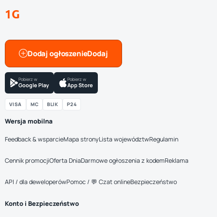
1G
Dodaj ogłoszenie
Pobierz w
Pobierz w
Google Play
App Store
VISA
MC
BLIK
P24
Wersja mobilna
Feedback & wsparcie
Mapa strony
Lista województw
Regulamin
Cennik promocji
Oferta Dnia
Darmowe ogłoszenia z kodem
Reklama
API / dla deweloperów
Pomoc / 💬 Czat online
Bezpieczeństwo
Konto i Bezpieczeństwo