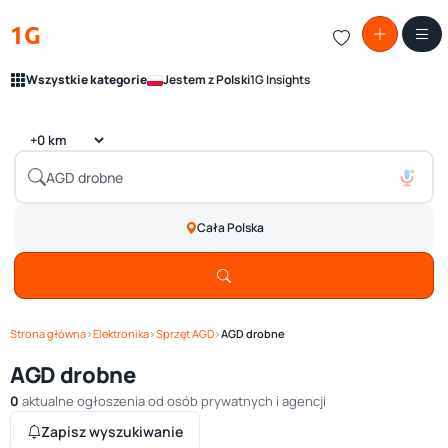
1G
Wszystkie kategorie
Jestem z Polski
1G Insights
Cała Polska
Strona główna
›
Elektronika
›
Sprzęt AGD
›
AGD drobne
AGD drobne
0
aktualne ogłoszenia od osób prywatnych i agencji
Zapisz wyszukiwanie