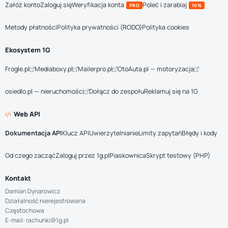
Załóż konto
Zaloguj się
Weryfikacja konta
Poleć i zarabiaj
PRO
10%
Metody płatności
Polityka prywatności (RODO)
Polityka cookies
Ekosystem 1G
Frogle.pl
Mediaboxy.pl
Mailerpro.pl
OtoAuta.pl — motoryzacja
osiedlo.pl — nieruchomości
Dołącz do zespołu
Reklamuj się na 1G
Web API
Dokumentacja API
Klucz API
Uwierzytelnianie
Limity zapytań
Błędy i kody
Od czego zacząć
Zaloguj przez 1g.pl
Piaskownica
Skrypt testowy (PHP)
Kontakt
Damian Dynarowicz
Działalność nierejestrowana
Częstochowa
E-mail: rachunki@1g.pl