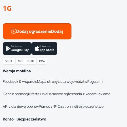
1G
Dodaj ogłoszenie
Pobierz w
Pobierz w
Google Play
App Store
VISA
MC
BLIK
P24
Wersja mobilna
Feedback & wsparcie
Mapa strony
Lista województw
Regulamin
Cennik promocji
Oferta Dnia
Darmowe ogłoszenia z kodem
Reklama
API / dla deweloperów
Pomoc / 💬 Czat online
Bezpieczeństwo
Konto i Bezpieczeństwo