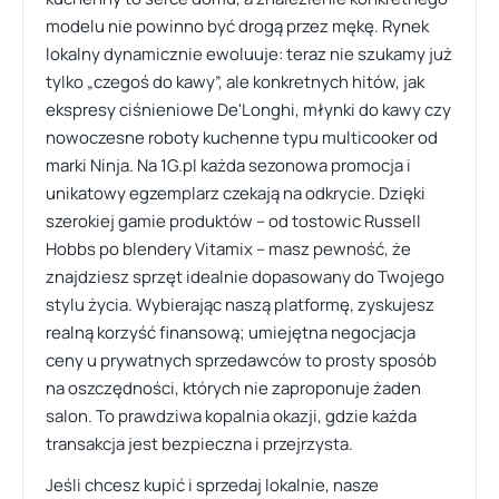
modelu nie powinno być drogą przez mękę. Rynek
lokalny dynamicznie ewoluuje: teraz nie szukamy już
tylko „czegoś do kawy”, ale konkretnych hitów, jak
ekspresy ciśnieniowe De'Longhi, młynki do kawy czy
nowoczesne roboty kuchenne typu multicooker od
marki Ninja. Na 1G.pl każda sezonowa promocja i
unikatowy egzemplarz czekają na odkrycie. Dzięki
szerokiej gamie produktów – od tostowic Russell
Hobbs po blendery Vitamix – masz pewność, że
znajdziesz sprzęt idealnie dopasowany do Twojego
stylu życia. Wybierając naszą platformę, zyskujesz
realną korzyść finansową; umiejętna negocjacja
ceny u prywatnych sprzedawców to prosty sposób
na oszczędności, których nie zaproponuje żaden
salon. To prawdziwa kopalnia okazji, gdzie każda
transakcja jest bezpieczna i przejrzysta.
Jeśli chcesz kupić i sprzedaj lokalnie, nasze