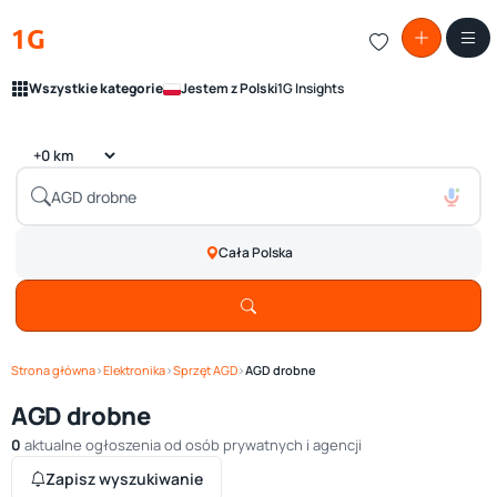
1G
Wszystkie kategorie
Jestem z Polski
1G Insights
Cała Polska
Strona główna
›
Elektronika
›
Sprzęt AGD
›
AGD drobne
AGD drobne
0
aktualne ogłoszenia od osób prywatnych i agencji
Zapisz wyszukiwanie