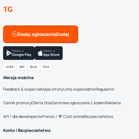
1G
Dodaj ogłoszenie
Pobierz w
Pobierz w
Google Play
App Store
VISA
MC
BLIK
P24
Wersja mobilna
Feedback & wsparcie
Mapa strony
Lista województw
Regulamin
Cennik promocji
Oferta Dnia
Darmowe ogłoszenia z kodem
Reklama
API / dla deweloperów
Pomoc / 💬 Czat online
Bezpieczeństwo
Konto i Bezpieczeństwo