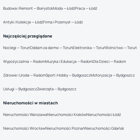
Budowa i Remont — Białystok
Moda — Łódź
Praca — Łódź
Antyki i Kolekcje — Łódź
Firma i Przemysł — Łódź
Najczęściej przeglądane
Noclegi — Toruń
Oddam za darmo — Toruń
Elektronika — Toruń
Rolnictwo — Toruń
Wypożyczalnia — Radom
Muzyka i Edukacja — Radom
Dla Dzieci — Radom
Zdrowie i Uroda — Radom
Sport i Hobby — Bydgoszcz
Motoryzacja — Bydgoszcz
Usługi — Bydgoszcz
Zwierzęta — Bydgoszcz
Nieruchomości w miastach
Nieruchomości Warszawa
Nieruchomości Kraków
Nieruchomości Łódź
Nieruchomości Wrocław
Nieruchomości Poznań
Nieruchomości Gdańsk