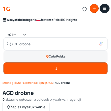
1G
Wszystkie kategorie
Jestem z Polski
1G Insights
Cała Polska
Strona główna
›
Elektronika
›
Sprzęt AGD
›
AGD drobne
AGD drobne
0
aktualne ogłoszenia od osób prywatnych i agencji
Zapisz wyszukiwanie