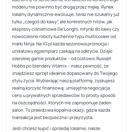
modelu nie powinno być drogą przez mękę. Rynek
lokalny dynamicznie ewoluuje: teraz nie szukamy już
tylko „czegoś do kawy”, ale konkretnych hitów, jak
ekspresy ciśnieniowe De'Longhi, młynki do kawy czy
nowoczesne roboty kuchenne typu multicooker od
marki Ninja. Na 1G.pl każda sezonowa promocja i
unikatowy egzemplarz czekają na odkrycie. Dzięki
szerokiej gamie produktów – od tostowic Russell
Hobbs po blendery Vitamix – masz pewność, że
znajdziesz sprzęt idealnie dopasowany do Twojego
stylu życia. Wybierając naszą platformę, zyskujesz
realną korzyść finansową; umiejętna negocjacja
ceny u prywatnych sprzedawców to prosty sposób
na oszczędności, których nie zaproponuje żaden
salon. To prawdziwa kopalnia okazji, gdzie każda
transakcja jest bezpieczna i przejrzysta.
Jeśli chcesz kupić i sprzedaj lokalnie, nasze