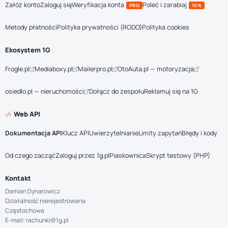
Załóż konto
Zaloguj się
Weryfikacja konta
Poleć i zarabiaj
PRO
10%
Metody płatności
Polityka prywatności (RODO)
Polityka cookies
Ekosystem 1G
Frogle.pl
Mediaboxy.pl
Mailerpro.pl
OtoAuta.pl — motoryzacja
osiedlo.pl — nieruchomości
Dołącz do zespołu
Reklamuj się na 1G
Web API
Dokumentacja API
Klucz API
Uwierzytelnianie
Limity zapytań
Błędy i kody
Od czego zacząć
Zaloguj przez 1g.pl
Piaskownica
Skrypt testowy (PHP)
Kontakt
Damian Dynarowicz
Działalność nierejestrowana
Częstochowa
E-mail: rachunki@1g.pl