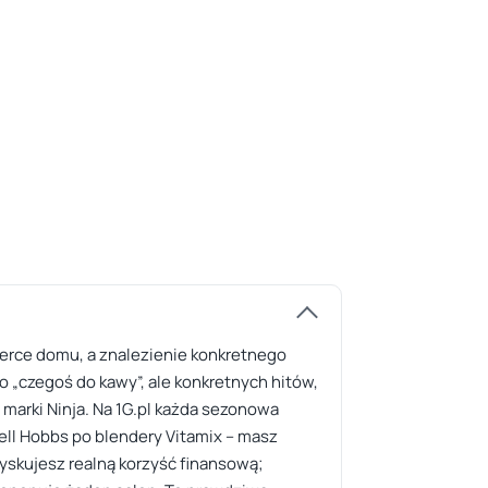
erce domu, a znalezienie konkretnego
 „czegoś do kawy”, ale konkretnych hitów,
marki Ninja. Na 1G.pl każda sezonowa
ell Hobbs po blendery Vitamix – masz
yskujesz realną korzyść finansową;