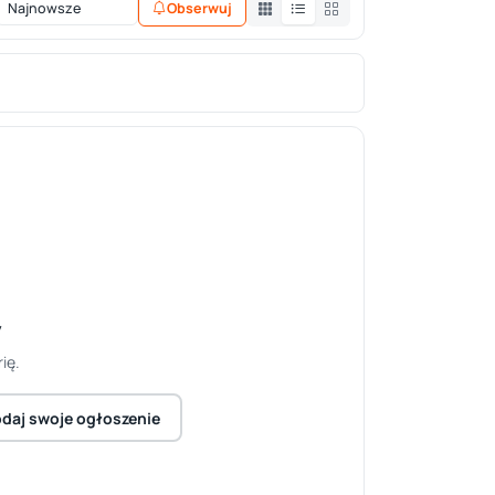
Obserwuj
y
ię.
daj swoje ogłoszenie