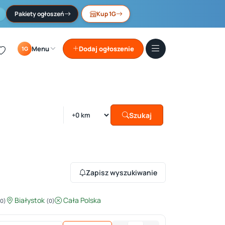
Pakiety ogłoszeń
Kup 1G
Menu
Dodaj ogłoszenie
1G
Szukaj
Zapisz wyszukiwanie
Białystok
Cała Polska
(0)
(0)