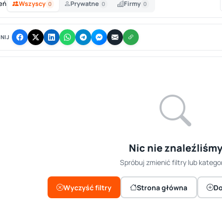
eń
Wszyscy
Prywatne
Firmy
0
0
0
NIJ
Nic nie znaleźliśm
Spróbuj zmienić filtry lub kategor
Wyczyść filtry
Strona główna
Do