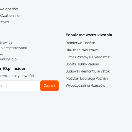
deweloperów
Czat online
ństwo
Popularne wyszukiwania
arowicz
Rolnictwo Gdańsk
 nierejestrowana
Dla Dzieci Warszawa
wa
Firma i Przemysł Bydgoszcz
hunki@1g.pl
Sport i Hobby Radom
 1G.pl Insider
Budowa i Remont Białystok
kowe, porady, nowości.
Muzyka i Edukacja Poznań
Wypożyczalnia Rzeszów
Zapisz