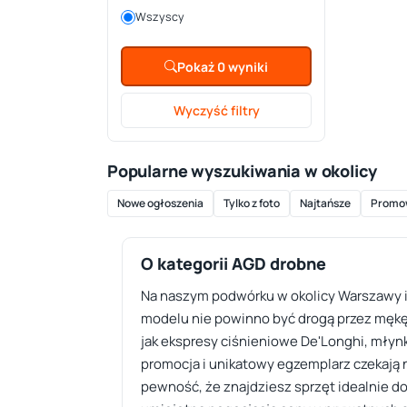
Wszyscy
Pokaż 0 wyniki
Wyczyść filtry
Popularne wyszukiwania w okolicy
Nowe ogłoszenia
Tylko z foto
Najtańsze
Promo
O kategorii AGD drobne
Na naszym podwórku w okolicy Warszawy i
modelu nie powinno być drogą przez mękę. 
jak ekspresy ciśnieniowe De'Longhi, młyn
promocja i unikatowy egzemplarz czekają n
pewność, że znajdziesz sprzęt idealnie d