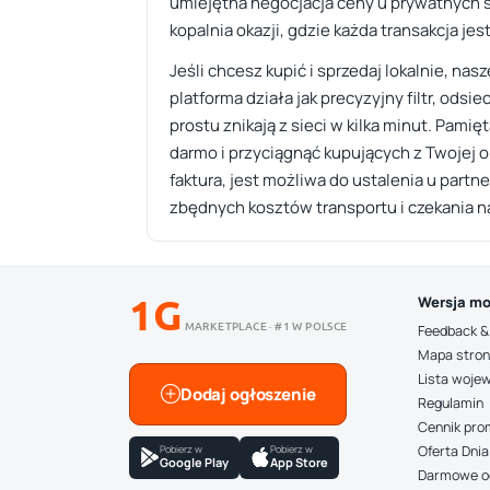
umiejętna negocjacja ceny u prywatnych 
kopalnia okazji, gdzie każda transakcja jes
Jeśli chcesz kupić i sprzedaj lokalnie, na
platforma działa jak precyzyjny filtr, odsi
prostu znikają z sieci w kilka minut. Pami
darmo i przyciągnąć kupujących z Twojej o
faktura, jest możliwa do ustalenia u partn
zbędnych kosztów transportu i czekania n
1G
Wersja mo
MARKETPLACE · #1 W POLSCE
Feedback &
Mapa stro
Lista woje
Dodaj ogłoszenie
Regulamin
Cennik pro
Pobierz w
Pobierz w
Oferta Dnia
Google Play
App Store
Darmowe o