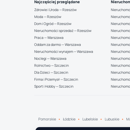
Najczęściej przeglądane
Nieruchom
Zdrowie i Uroda — Rzeszów
Nieruchomo
Moda — Rzeszów
Nieruchomo
Dom i Ogród — Rzeszów
Nieruchomo
Nieruchomości sprzedaż — Rzeszów
Nieruchomo
Praca — Warszawa
Nieruchomo
Oddam za darmo — Warszawa
Nieruchomo
Nieruchomości wynajem — Warszawa
Nieruchomo
Noclegi — Warszawa
Nieruchomo
Rolnictwo — Szczecin
Nieruchomoś
Dla Dzieci — Szczecin
Nieruchomo
Firma i Przemysł — Szczecin
Nieruchomoś
Sport i Hobby — Szczecin
Nieruchomo
Pomorskie
Łódzkie
Lubelskie
Lubuskie
Ma