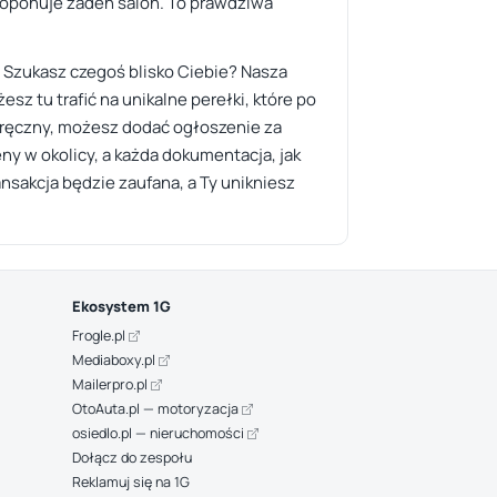
roponuje żaden salon. To prawdziwa
t. Szukasz czegoś blisko Ciebie? Nasza
sz tu trafić na unikalne perełki, które po
er ręczny, możesz dodać ogłoszenie za
ny w okolicy, a każda dokumentacja, jak
ansakcja będzie zaufana, a Ty unikniesz
Ekosystem 1G
Frogle.pl
Mediaboxy.pl
Mailerpro.pl
OtoAuta.pl — motoryzacja
osiedlo.pl — nieruchomości
Dołącz do zespołu
Reklamuj się na 1G