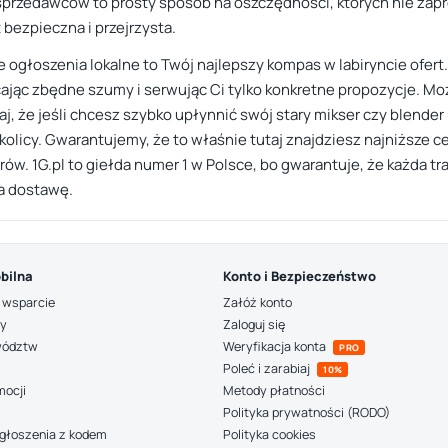
sprzedawców to prosty sposób na oszczędności, których nie zap
t bezpieczna i przejrzysta.
sze ogłoszenia lokalne to Twój najlepszy kompas w labiryncie ofer
ecając zbędne szumy i serwując Ci tylko konkretne propozycje. Może
ętaj, że jeśli chcesz szybko upłynnić swój stary mikser czy blend
kolicy. Gwarantujemy, że to właśnie tutaj znajdziesz najniższe ce
erów. 1G.pl to giełda numer 1 w Polsce, bo gwarantuje, że każda tr
a dostawę.
bilna
Konto i Bezpieczeństwo
 wsparcie
Załóż konto
ny
Zaloguj się
wództw
Weryfikacja konta
PRO
Poleć i zarabiaj
10%
mocji
Metody płatności
Polityka prywatności (RODO)
głoszenia z kodem
Polityka cookies