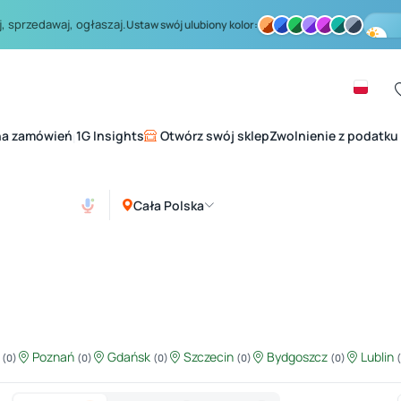
, sprzedawaj, ogłaszaj.
Ustaw swój ulubiony kolor:
na zamówień
1G Insights
Otwórz swój sklep
Zwolnienie z podatku
|
Cała Polska
ź
Poznań
Gdańsk
Szczecin
Bydgoszcz
Lublin
(0)
(0)
(0)
(0)
(0)