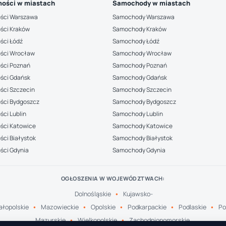
ości w miastach
Samochody w miastach
ści Warszawa
Samochody Warszawa
ści Kraków
Samochody Kraków
ści Łódź
Samochody Łódź
ści Wrocław
Samochody Wrocław
ści Poznań
Samochody Poznań
ści Gdańsk
Samochody Gdańsk
ści Szczecin
Samochody Szczecin
ści Bydgoszcz
Samochody Bydgoszcz
ci Lublin
Samochody Lublin
ści Katowice
Samochody Katowice
ci Białystok
Samochody Białystok
ści Gdynia
Samochody Gdynia
OGŁOSZENIA W WOJEWÓDZTWACH:
Dolnośląskie
Kujawsko-
łopolskie
Mazowieckie
Opolskie
Podkarpackie
Podlaskie
Po
Mazurskie
Wielkopolskie
Zachodniopomorskie