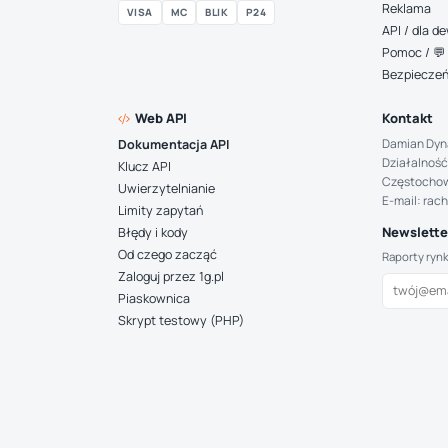
Reklama
VISA
MC
BLIK
P24
API / dla 
Pomoc / 💬 
Bezpiecze
Web API
Kontakt
Damian Dyn
Dokumentacja API
Działalność
Klucz API
Częstocho
Uwierzytelnianie
E-mail: rac
Limity zapytań
Newsletter
Błędy i kody
Od czego zacząć
Raporty ryn
Zaloguj przez 1g.pl
Piaskownica
Skrypt testowy (PHP)