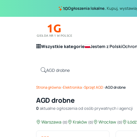
Ogłoszenia lokalne.
Kupuj, wystawiaj
1G
1G
GIEŁDA NR 1 W POLSCE
Wszystkie kategorie
Jestem z Polski
Ochro
Strona główna
›
Elektronika
›
Sprzęt AGD
›
AGD drobne
AGD drobne
0
aktualne ogłoszenia od osób prywatnych i agencji
Warszawa
Kraków
Wrocław
Łód
(0)
(0)
(0)