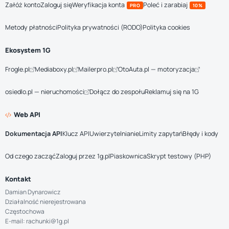
Załóż konto
Zaloguj się
Weryfikacja konta
Poleć i zarabiaj
PRO
10%
Metody płatności
Polityka prywatności (RODO)
Polityka cookies
Ekosystem 1G
Frogle.pl
Mediaboxy.pl
Mailerpro.pl
OtoAuta.pl — motoryzacja
osiedlo.pl — nieruchomości
Dołącz do zespołu
Reklamuj się na 1G
Web API
Dokumentacja API
Klucz API
Uwierzytelnianie
Limity zapytań
Błędy i kody
Od czego zacząć
Zaloguj przez 1g.pl
Piaskownica
Skrypt testowy (PHP)
Kontakt
Damian Dynarowicz
Działalność nierejestrowana
Częstochowa
E-mail: rachunki@1g.pl