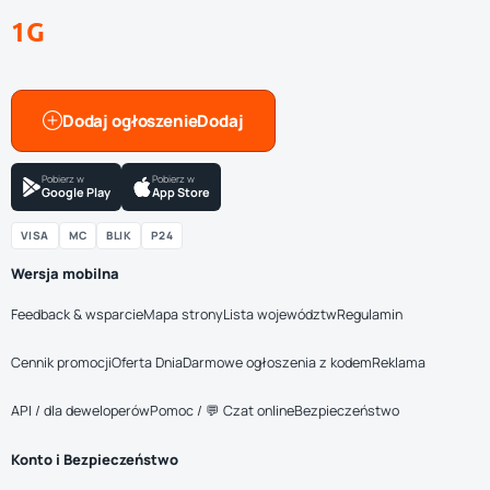
1G
Dodaj ogłoszenie
Pobierz w
Pobierz w
Google Play
App Store
VISA
MC
BLIK
P24
Wersja mobilna
Feedback & wsparcie
Mapa strony
Lista województw
Regulamin
Cennik promocji
Oferta Dnia
Darmowe ogłoszenia z kodem
Reklama
API / dla deweloperów
Pomoc / 💬 Czat online
Bezpieczeństwo
Konto i Bezpieczeństwo