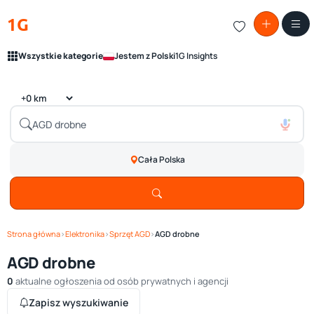
1G
Wszystkie kategorie
Jestem z Polski
1G Insights
Cała Polska
Strona główna
›
Elektronika
›
Sprzęt AGD
›
AGD drobne
AGD drobne
0
aktualne ogłoszenia od osób prywatnych i agencji
Zapisz wyszukiwanie