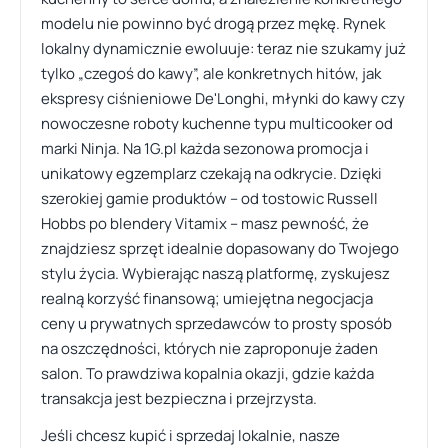
modelu nie powinno być drogą przez mękę. Rynek
lokalny dynamicznie ewoluuje: teraz nie szukamy już
tylko „czegoś do kawy”, ale konkretnych hitów, jak
ekspresy ciśnieniowe De'Longhi, młynki do kawy czy
nowoczesne roboty kuchenne typu multicooker od
marki Ninja. Na 1G.pl każda sezonowa promocja i
unikatowy egzemplarz czekają na odkrycie. Dzięki
szerokiej gamie produktów – od tostowic Russell
Hobbs po blendery Vitamix – masz pewność, że
znajdziesz sprzęt idealnie dopasowany do Twojego
stylu życia. Wybierając naszą platformę, zyskujesz
realną korzyść finansową; umiejętna negocjacja
ceny u prywatnych sprzedawców to prosty sposób
na oszczędności, których nie zaproponuje żaden
salon. To prawdziwa kopalnia okazji, gdzie każda
transakcja jest bezpieczna i przejrzysta.
Jeśli chcesz kupić i sprzedaj lokalnie, nasze