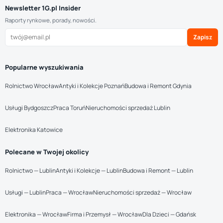
Newsletter 1G.pl Insider
Raporty rynkowe, porady, nowości.
Zapisz
Popularne wyszukiwania
Rolnictwo Wrocław
Antyki i Kolekcje Poznań
Budowa i Remont Gdynia
Usługi Bydgoszcz
Praca Toruń
Nieruchomości sprzedaż Lublin
Elektronika Katowice
Polecane w Twojej okolicy
Rolnictwo — Lublin
Antyki i Kolekcje — Lublin
Budowa i Remont — Lublin
Usługi — Lublin
Praca — Wrocław
Nieruchomości sprzedaż — Wrocław
Elektronika — Wrocław
Firma i Przemysł — Wrocław
Dla Dzieci — Gdańsk