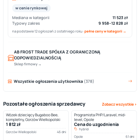
w cenie rynkowej
Mediana w kategorii
11 523 zł
Typowy zakres
9 958–12 828 zł
na podstawie 12 ogłoszeń z ostatniego roku ·
pełne ceny w kategorii →
AB FROST TRADE SPÓŁKA Z OGRANICZONĄ
ODPOWIEDZIALNOŚCIĄ
Sklep firmowy →
Wszystkie ogłoszenia użytkownika
(378)
Pozostałe ogłoszenia sprzedawcy
Zobacz wszystkie ›
Wózek dziecięcy Bugaboo Bee,
Programista PHP/Laravel, mid-
kompletny, Gorzów Wielkopolski
level, Opole
1 812 zł
Cena do uzgodnienia
hybrid
Gorzów Wielkopolski
46 dni
Opole
61 dni