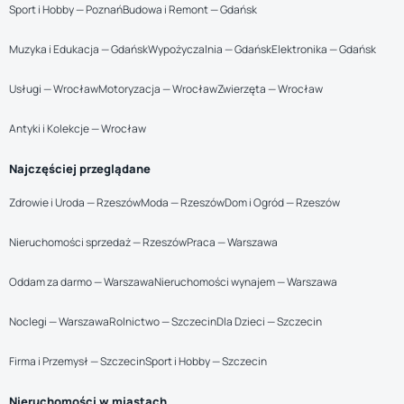
Sport i Hobby — Poznań
Budowa i Remont — Gdańsk
Muzyka i Edukacja — Gdańsk
Wypożyczalnia — Gdańsk
Elektronika — Gdańsk
Usługi — Wrocław
Motoryzacja — Wrocław
Zwierzęta — Wrocław
Antyki i Kolekcje — Wrocław
Najczęściej przeglądane
Zdrowie i Uroda — Rzeszów
Moda — Rzeszów
Dom i Ogród — Rzeszów
Nieruchomości sprzedaż — Rzeszów
Praca — Warszawa
Oddam za darmo — Warszawa
Nieruchomości wynajem — Warszawa
Noclegi — Warszawa
Rolnictwo — Szczecin
Dla Dzieci — Szczecin
Firma i Przemysł — Szczecin
Sport i Hobby — Szczecin
Nieruchomości w miastach