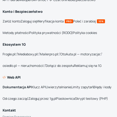
Konto i Bezpieczeństwo
Załóż konto
Zaloguj się
Weryfikacja konta
Poleć i zarabiaj
PRO
10%
Metody płatności
Polityka prywatności (RODO)
Polityka cookies
Ekosystem 1G
Frogle.pl
Mediaboxy.pl
Mailerpro.pl
OtoAuta.pl — motoryzacja
osiedlo.pl — nieruchomości
Dołącz do zespołu
Reklamuj się na 1G
Web API
Dokumentacja API
Klucz API
Uwierzytelnianie
Limity zapytań
Błędy i kody
Od czego zacząć
Zaloguj przez 1g.pl
Piaskownica
Skrypt testowy (PHP)
Kontakt
Damian Dynarowicz