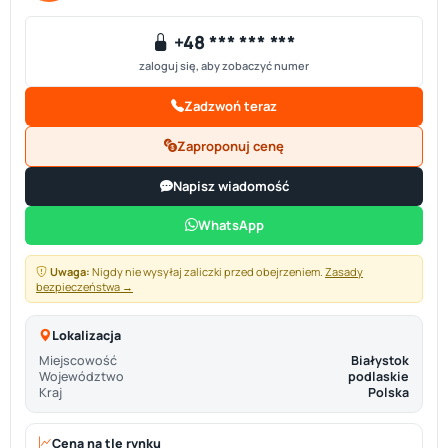
+48 *** *** ***
zaloguj się, aby zobaczyć numer
Zadzwoń teraz
Zaproponuj cenę
Napisz wiadomość
WhatsApp
Uwaga:
Nigdy nie wysyłaj zaliczki przed obejrzeniem.
Zasady
bezpieczeństwa →
Lokalizacja
Miejscowość
Białystok
Województwo
podlaskie
Kraj
Polska
Cena na tle rynku