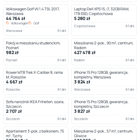
Volkswagen Golf VII 1.4 TSI, 2017,
Laptop Dell XPS 15, i7, 32GB RAM,
Warszawa
1TB SSD, Częstochowa
44 764 zł
5 280 zł
Volkswagen
Golf
Częstochowa
61 dni
Warszawa
61 dni
Pokój w mieszkaniu studenckim,
Mieszkanie 2-pok., 90 m², centrum,
Poznań
Radom
982 zł
427 478 zł
Poznań
61 dni
Radom
61 dni
Rower MTB Trek X-Caliber 8, rama
iPhone 15 Pro 128GB, gwarancja,
M, Rzeszów
kompletny, Warszawa
4 667 zł
3 824 zł
Rzeszów
61 dni
Warszawa
61 dni
Sofa narożnik IKEA Friheten, szara,
iPhone 15 Pro 128GB, gwarancja,
Szczecin
kompletny, Szczecin
2 707 zł
3 827 zł
Szczecin
61 dni
Szczecin
61 dni
Apartament 3-pok. z balkonem, 75
Mieszkanie 2-pok., 57 m², centrum,
m², Tychy
Gliwice