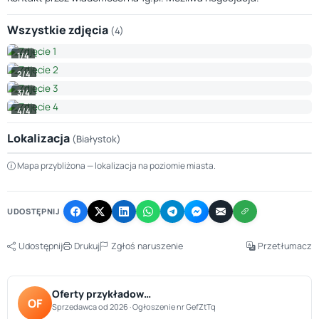
Wszystkie zdjęcia
(4)
1/4
2/4
3/4
4/4
Lokalizacja
(Białystok)
Leaflet
|
© OpenStreetMap © CARTO
Mapa przybliżona — lokalizacja na poziomie miasta.
+
−
UDOSTĘPNIJ
Udostępnij
Drukuj
Zgłoś naruszenie
Przetłumacz
Oferty przykładow…
OF
Sprzedawca od 2026 · Ogłoszenie nr GefZtTq