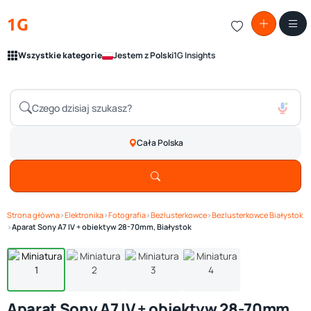
1G
Wszystkie kategorie
Jestem z Polski
1G Insights
Cała Polska
Strona główna
›
Elektronika
›
Fotografia
›
Bezlusterkowce
›
Bezlusterkowce Białystok
Zobacz galerię
1
/ 4
›
Aparat Sony A7 IV + obiektyw 28-70mm, Białystok
Aparat Sony A7 IV + obiektyw 28-70mm,