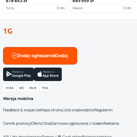
678 843 zł
685 959 zł
Tychy
72 dni
Gliwice
72 dni
1G
Dodaj ogłoszenie
Pobierz w
Pobierz w
Google Play
App Store
VISA
MC
BLIK
P24
Wersja mobilna
Feedback & wsparcie
Mapa strony
Lista województw
Regulamin
Cennik promocji
Oferta Dnia
Darmowe ogłoszenia z kodem
Reklama
API / dla deweloperów
Pomoc / 💬 Czat online
Bezpieczeństwo