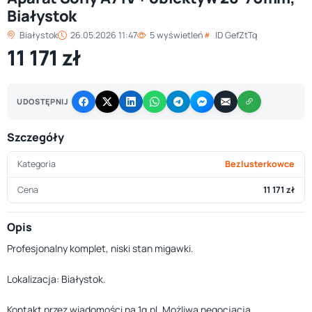
Białystok
Białystok
26.05.2026 11:47
5 wyświetleń
ID GefZtTq
11 171 zł
UDOSTĘPNIJ
Szczegóły
Kategoria
Bezlusterkowce
Cena
11 171 zł
Opis
Profesjonalny komplet, niski stan migawki.
Lokalizacja: Białystok.
Kontakt przez wiadomości na 1g.pl. Możliwa negocjacja.