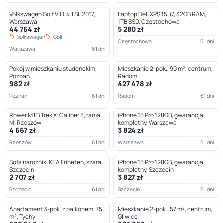
Volkswagen Golf VII 1.4 TSI, 2017,
Laptop Dell XPS 15, i7, 32GB RAM,
Warszawa
1TB SSD, Częstochowa
44 764 zł
5 280 zł
Volkswagen
Golf
Częstochowa
61 dni
Warszawa
61 dni
Pokój w mieszkaniu studenckim,
Mieszkanie 2-pok., 90 m², centrum,
Poznań
Radom
982 zł
427 478 zł
Poznań
61 dni
Radom
61 dni
Rower MTB Trek X-Caliber 8, rama
iPhone 15 Pro 128GB, gwarancja,
M, Rzeszów
kompletny, Warszawa
4 667 zł
3 824 zł
Rzeszów
61 dni
Warszawa
61 dni
Sofa narożnik IKEA Friheten, szara,
iPhone 15 Pro 128GB, gwarancja,
Szczecin
kompletny, Szczecin
2 707 zł
3 827 zł
Szczecin
61 dni
Szczecin
61 dni
Apartament 3-pok. z balkonem, 75
Mieszkanie 2-pok., 57 m², centrum,
m², Tychy
Gliwice