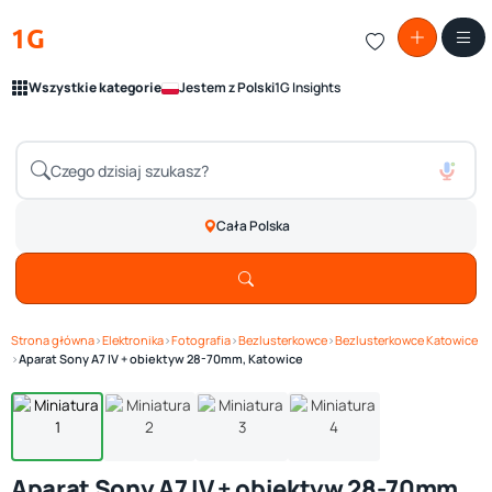
1G
Wszystkie kategorie
Jestem z Polski
1G Insights
Cała Polska
Strona główna
›
Elektronika
›
Fotografia
›
Bezlusterkowce
›
Bezlusterkowce Katowice
Zobacz galerię
1
/ 4
›
Aparat Sony A7 IV + obiektyw 28-70mm, Katowice
Aparat Sony A7 IV + obiektyw 28-70mm,