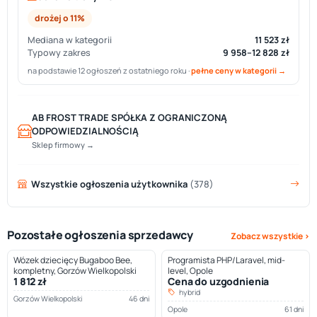
drożej o 11%
Mediana w kategorii
11 523 zł
Typowy zakres
9 958–12 828 zł
na podstawie 12 ogłoszeń z ostatniego roku ·
pełne ceny w kategorii →
AB FROST TRADE SPÓŁKA Z OGRANICZONĄ
ODPOWIEDZIALNOŚCIĄ
Sklep firmowy →
Wszystkie ogłoszenia użytkownika
(378)
Pozostałe ogłoszenia sprzedawcy
Zobacz wszystkie ›
Wózek dziecięcy Bugaboo Bee,
Programista PHP/Laravel, mid-
kompletny, Gorzów Wielkopolski
level, Opole
1 812 zł
Cena do uzgodnienia
hybrid
Gorzów Wielkopolski
46 dni
Opole
61 dni