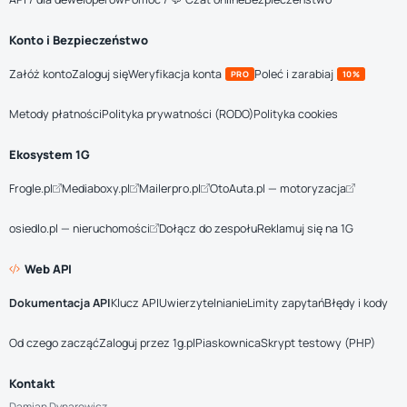
Konto i Bezpieczeństwo
Załóż konto
Zaloguj się
Weryfikacja konta
Poleć i zarabiaj
PRO
10%
Metody płatności
Polityka prywatności (RODO)
Polityka cookies
Ekosystem 1G
Frogle.pl
Mediaboxy.pl
Mailerpro.pl
OtoAuta.pl — motoryzacja
osiedlo.pl — nieruchomości
Dołącz do zespołu
Reklamuj się na 1G
Web API
Dokumentacja API
Klucz API
Uwierzytelnianie
Limity zapytań
Błędy i kody
Od czego zacząć
Zaloguj przez 1g.pl
Piaskownica
Skrypt testowy (PHP)
Kontakt
Damian Dynarowicz