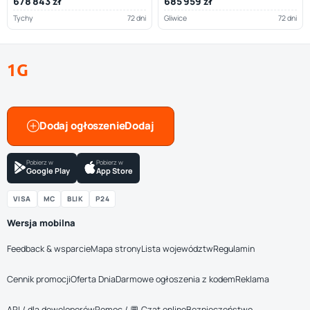
678 843 zł
685 959 zł
Tychy
72 dni
Gliwice
72 dni
1G
Dodaj ogłoszenie
Pobierz w
Pobierz w
Google Play
App Store
VISA
MC
BLIK
P24
Wersja mobilna
Feedback & wsparcie
Mapa strony
Lista województw
Regulamin
Cennik promocji
Oferta Dnia
Darmowe ogłoszenia z kodem
Reklama
API / dla deweloperów
Pomoc / 💬 Czat online
Bezpieczeństwo