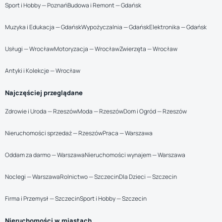
Sport i Hobby — Poznań
Budowa i Remont — Gdańsk
Muzyka i Edukacja — Gdańsk
Wypożyczalnia — Gdańsk
Elektronika — Gdańsk
Usługi — Wrocław
Motoryzacja — Wrocław
Zwierzęta — Wrocław
Antyki i Kolekcje — Wrocław
Najczęściej przeglądane
Zdrowie i Uroda — Rzeszów
Moda — Rzeszów
Dom i Ogród — Rzeszów
Nieruchomości sprzedaż — Rzeszów
Praca — Warszawa
Oddam za darmo — Warszawa
Nieruchomości wynajem — Warszawa
Noclegi — Warszawa
Rolnictwo — Szczecin
Dla Dzieci — Szczecin
Firma i Przemysł — Szczecin
Sport i Hobby — Szczecin
Nieruchomości w miastach