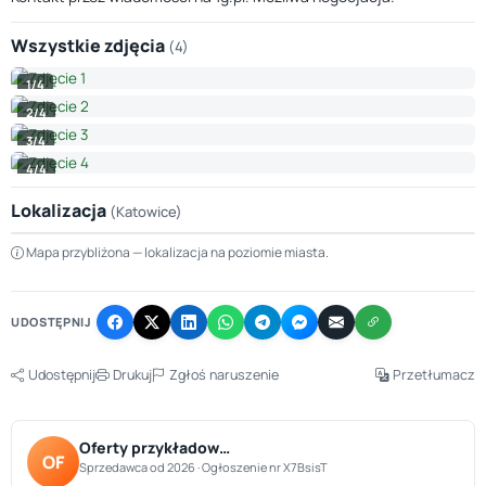
Wszystkie zdjęcia
(4)
1/4
2/4
3/4
4/4
Lokalizacja
(Katowice)
Leaflet
|
© OpenStreetMap © CARTO
Mapa przybliżona — lokalizacja na poziomie miasta.
+
−
UDOSTĘPNIJ
Udostępnij
Drukuj
Zgłoś naruszenie
Przetłumacz
Oferty przykładow…
OF
Sprzedawca od 2026 · Ogłoszenie nr X7BsisT