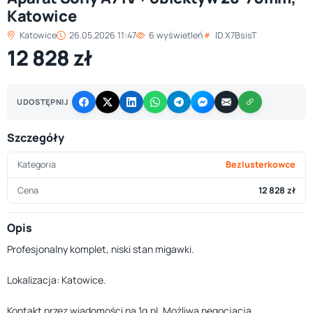
Katowice
Katowice
26.05.2026 11:47
6 wyświetleń
ID X7BsisT
12 828 zł
UDOSTĘPNIJ
Szczegóły
Kategoria
Bezlusterkowce
Cena
12 828 zł
Opis
Profesjonalny komplet, niski stan migawki.
Lokalizacja: Katowice.
Kontakt przez wiadomości na 1g.pl. Możliwa negocjacja.