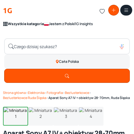
1G
Wszystkie kategorie
Jestem z Polski
1G Insights
Cała Polska
Strona główna
›
Elektronika
›
Fotografia
›
Bezlusterkowce
›
Zobacz galerię
1
/ 4
Bezlusterkowce Ruda Śląska
›
Aparat Sony A7 IV + obiektyw 28-70mm, Ruda Śląska
Aparat Sony A7 IV + obiektyw 28-70mm,