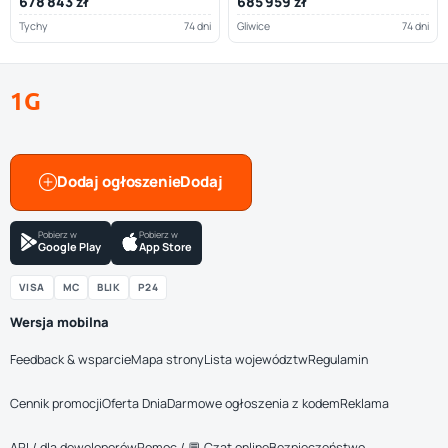
678 843 zł
685 959 zł
Tychy
74 dni
Gliwice
74 dni
1G
Dodaj ogłoszenie
Pobierz w
Pobierz w
Google Play
App Store
VISA
MC
BLIK
P24
Wersja mobilna
Feedback & wsparcie
Mapa strony
Lista województw
Regulamin
Cennik promocji
Oferta Dnia
Darmowe ogłoszenia z kodem
Reklama
API / dla deweloperów
Pomoc / 💬 Czat online
Bezpieczeństwo