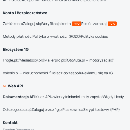
Konto i Bezpieczeństwo
Załóż konto
Zaloguj się
Weryfikacja konta
Poleć i zarabiaj
PRO
10%
Metody płatności
Polityka prywatności (RODO)
Polityka cookies
Ekosystem 1G
Frogle.pl
Mediaboxy.pl
Mailerpro.pl
OtoAuta.pl — motoryzacja
osiedlo.pl — nieruchomości
Dołącz do zespołu
Reklamuj się na 1G
Web API
Dokumentacja API
Klucz API
Uwierzytelnianie
Limity zapytań
Błędy i kody
Od czego zacząć
Zaloguj przez 1g.pl
Piaskownica
Skrypt testowy (PHP)
Kontakt
Damian Dynarowicz