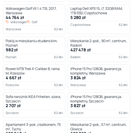
Volkswagen Golf VII 1.4 TSI, 2017,
Laptop Dell XPS 15, i7, 32GB RAM,
Warszawa
1TB SSD, Częstochowa
44 764 zł
5 280 zł
Volkswagen
Golf
Częstochowa
62 dni
Warszawa
62 dni
Pokój w mieszkaniu studenckim,
Mieszkanie 2-pok., 90 m², centrum,
Poznań
Radom
982 zł
427 478 zł
Poznań
62 dni
Radom
62 dni
Rower MTB Trek X-Caliber 8, rama
iPhone 15 Pro 128GB, gwarancja,
M, Rzeszów
kompletny, Warszawa
4 667 zł
3 824 zł
Rzeszów
62 dni
Warszawa
62 dni
Sofa narożnik IKEA Friheten, szara,
iPhone 15 Pro 128GB, gwarancja,
Szczecin
kompletny, Szczecin
2 707 zł
3 827 zł
Szczecin
62 dni
Szczecin
62 dni
Apartament 3-pok. z balkonem, 75
Mieszkanie 2-pok., 57 m², centrum,
m², Tychy
Gliwice