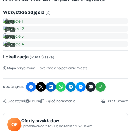
Wszystkie zdjęcia
(4)
1/4
2/4
3/4
4/4
Lokalizacja
(Ruda Śląska)
Leaflet
|
© OpenStreetMap © CARTO
Mapa przybliżona — lokalizacja na poziomie miasta.
+
−
UDOSTĘPNIJ
Udostępnij
Drukuj
Zgłoś naruszenie
Przetłumacz
Oferty przykładow…
OF
Sprzedawca od 2026 · Ogłoszenie nr PW9JsWm