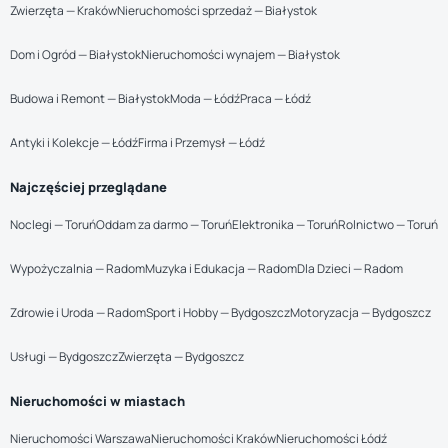
Zwierzęta — Kraków
Nieruchomości sprzedaż — Białystok
Dom i Ogród — Białystok
Nieruchomości wynajem — Białystok
Budowa i Remont — Białystok
Moda — Łódź
Praca — Łódź
Antyki i Kolekcje — Łódź
Firma i Przemysł — Łódź
Najczęściej przeglądane
Noclegi — Toruń
Oddam za darmo — Toruń
Elektronika — Toruń
Rolnictwo — Toruń
Wypożyczalnia — Radom
Muzyka i Edukacja — Radom
Dla Dzieci — Radom
Zdrowie i Uroda — Radom
Sport i Hobby — Bydgoszcz
Motoryzacja — Bydgoszcz
Usługi — Bydgoszcz
Zwierzęta — Bydgoszcz
Nieruchomości w miastach
Nieruchomości Warszawa
Nieruchomości Kraków
Nieruchomości Łódź