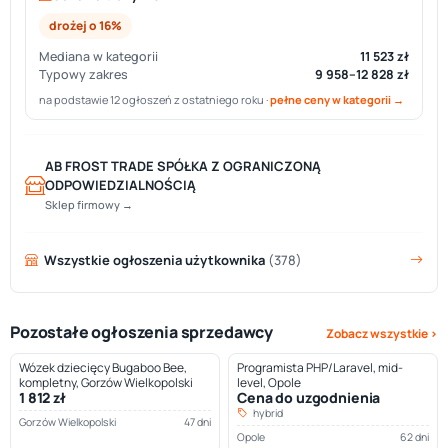
drożej o 16%
Mediana w kategorii
11 523 zł
Typowy zakres
9 958–12 828 zł
na podstawie 12 ogłoszeń z ostatniego roku ·
pełne ceny w kategorii →
AB FROST TRADE SPÓŁKA Z OGRANICZONĄ
ODPOWIEDZIALNOŚCIĄ
Sklep firmowy →
Wszystkie ogłoszenia użytkownika
(378)
Pozostałe ogłoszenia sprzedawcy
Zobacz wszystkie ›
Wózek dziecięcy Bugaboo Bee,
Programista PHP/Laravel, mid-
kompletny, Gorzów Wielkopolski
level, Opole
1 812 zł
Cena do uzgodnienia
hybrid
Gorzów Wielkopolski
47 dni
Opole
62 dni