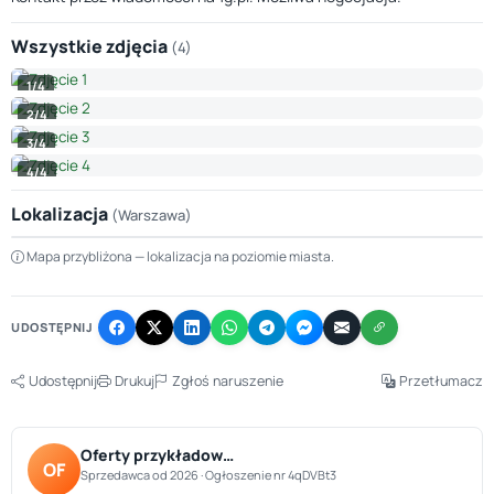
Wszystkie zdjęcia
(4)
1/4
2/4
3/4
4/4
Lokalizacja
(Warszawa)
Leaflet
|
© OpenStreetMap © CARTO
Mapa przybliżona — lokalizacja na poziomie miasta.
+
−
UDOSTĘPNIJ
Udostępnij
Drukuj
Zgłoś naruszenie
Przetłumacz
Oferty przykładow…
OF
Sprzedawca od 2026 · Ogłoszenie nr 4qDVBt3