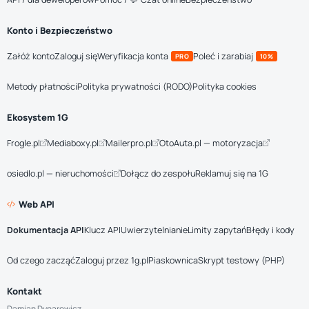
Konto i Bezpieczeństwo
Załóż konto
Zaloguj się
Weryfikacja konta
Poleć i zarabiaj
PRO
10%
Metody płatności
Polityka prywatności (RODO)
Polityka cookies
Ekosystem 1G
Frogle.pl
Mediaboxy.pl
Mailerpro.pl
OtoAuta.pl — motoryzacja
osiedlo.pl — nieruchomości
Dołącz do zespołu
Reklamuj się na 1G
Web API
Dokumentacja API
Klucz API
Uwierzytelnianie
Limity zapytań
Błędy i kody
Od czego zacząć
Zaloguj przez 1g.pl
Piaskownica
Skrypt testowy (PHP)
Kontakt
Damian Dynarowicz