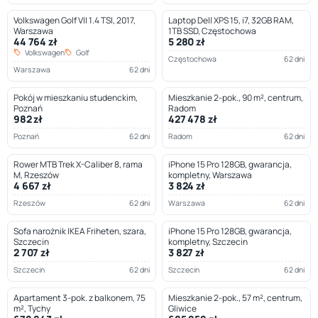
Volkswagen Golf VII 1.4 TSI, 2017,
Laptop Dell XPS 15, i7, 32GB RAM,
Warszawa
1TB SSD, Częstochowa
44 764 zł
5 280 zł
Volkswagen
Golf
Częstochowa
62 dni
Warszawa
62 dni
Pokój w mieszkaniu studenckim,
Mieszkanie 2-pok., 90 m², centrum,
Poznań
Radom
982 zł
427 478 zł
Poznań
62 dni
Radom
62 dni
Rower MTB Trek X-Caliber 8, rama
iPhone 15 Pro 128GB, gwarancja,
M, Rzeszów
kompletny, Warszawa
4 667 zł
3 824 zł
Rzeszów
62 dni
Warszawa
62 dni
Sofa narożnik IKEA Friheten, szara,
iPhone 15 Pro 128GB, gwarancja,
Szczecin
kompletny, Szczecin
2 707 zł
3 827 zł
Szczecin
62 dni
Szczecin
62 dni
Apartament 3-pok. z balkonem, 75
Mieszkanie 2-pok., 57 m², centrum,
m², Tychy
Gliwice