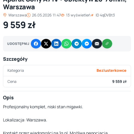
Warszawa
Warszawa
26.05.2026 11:47
13 wyświetleń
ID 4qDVBt3
9 559 zł
UDOSTĘPNIJ
Szczegóły
Kategoria
Bezlusterkowce
Cena
9 559 zł
Opis
Profesjonalny komplet, niski stan migawki.
Lokalizacja: Warszawa.
Kontakt przez wiadomości na 1g.pl. Możliwa negocjacja.