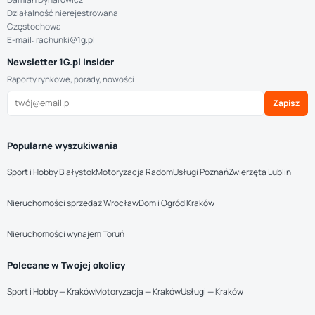
Działalność nierejestrowana
Częstochowa
E-mail: rachunki@1g.pl
Newsletter 1G.pl Insider
Raporty rynkowe, porady, nowości.
Zapisz
Popularne wyszukiwania
Sport i Hobby Białystok
Motoryzacja Radom
Usługi Poznań
Zwierzęta Lublin
Nieruchomości sprzedaż Wrocław
Dom i Ogród Kraków
Nieruchomości wynajem Toruń
Polecane w Twojej okolicy
Sport i Hobby — Kraków
Motoryzacja — Kraków
Usługi — Kraków