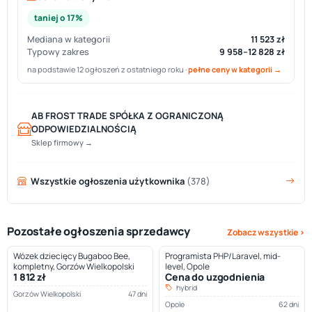
taniej o 17%
Mediana w kategorii
11 523 zł
Typowy zakres
9 958–12 828 zł
na podstawie 12 ogłoszeń z ostatniego roku ·
pełne ceny w kategorii →
AB FROST TRADE SPÓŁKA Z OGRANICZONĄ
ODPOWIEDZIALNOŚCIĄ
Sklep firmowy →
Wszystkie ogłoszenia użytkownika
(378)
Pozostałe ogłoszenia sprzedawcy
Zobacz wszystkie ›
Wózek dziecięcy Bugaboo Bee,
Programista PHP/Laravel, mid-
kompletny, Gorzów Wielkopolski
level, Opole
1 812 zł
Cena do uzgodnienia
hybrid
Gorzów Wielkopolski
47 dni
Opole
62 dni