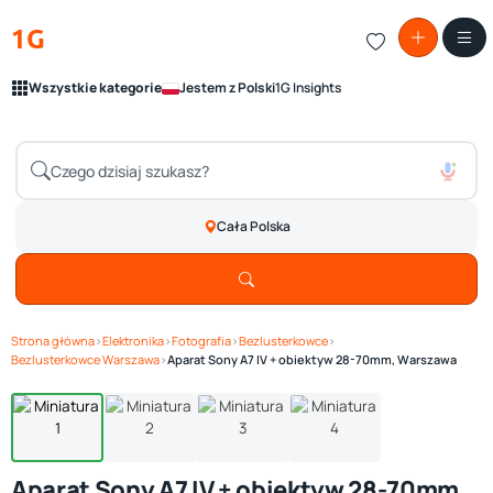
1G
Wszystkie kategorie
Jestem z Polski
1G Insights
Cała Polska
Strona główna
›
Elektronika
›
Fotografia
›
Bezlusterkowce
›
Zobacz galerię
1
/ 4
Bezlusterkowce Warszawa
›
Aparat Sony A7 IV + obiektyw 28-70mm, Warszawa
Aparat Sony A7 IV + obiektyw 28-70mm,