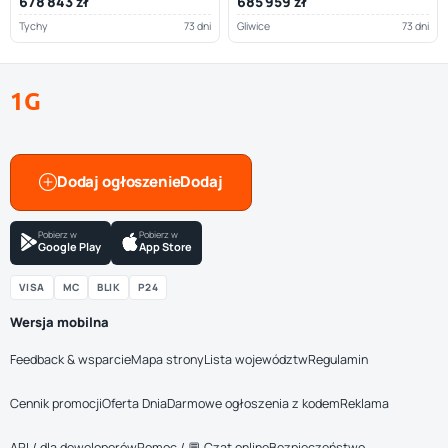
678 843 zł
685 959 zł
Tychy
73 dni
Gliwice
73 dni
1G
Dodaj ogłoszenie
Pobierz w
Pobierz w
Google Play
App Store
VISA
MC
BLIK
P24
Wersja mobilna
Feedback & wsparcie
Mapa strony
Lista województw
Regulamin
Cennik promocji
Oferta Dnia
Darmowe ogłoszenia z kodem
Reklama
API / dla deweloperów
Pomoc / 💬 Czat online
Bezpieczeństwo