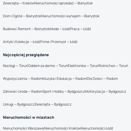
Zwierzęta — Kraków
Nieruchomości sprzedaż — Białystok
Dom i Ogród — Białystok
Nieruchomości wynajem — Białystok
Budowa i Remont — Białystok
Moda — Łódź
Praca — Łódź
Antyki i Kolekcje — Łódź
Firma i Przemysł — Łódź
Najczęściej przeglądane
Noclegi — Toruń
Oddam za darmo — Toruń
Elektronika — Toruń
Rolnictwo — Toruń
Wypożyczalnia — Radom
Muzyka i Edukacja — Radom
Dla Dzieci — Radom
Zdrowie i Uroda — Radom
Sport i Hobby — Bydgoszcz
Motoryzacja — Bydgoszcz
Usługi — Bydgoszcz
Zwierzęta — Bydgoszcz
Nieruchomości w miastach
Nieruchomości Warszawa
Nieruchomości Kraków
Nieruchomości Łódź