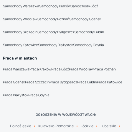
Samochody Warszawa
Samochody Kraków
Samochody Łódź
Samochody Wrocław
Samochody Poznań
Samochody Gdańsk
Samochody Szczecin
Samochody Bydgoszcz
Samochody Lublin
Samochody Katowice
Samochody Białystok
Samochody Gdynia
Praca w miastach
Praca Warszawa
Praca Kraków
Praca Łódź
Praca Wrocław
Praca Poznań
Praca Gdańsk
Praca Szczecin
Praca Bydgoszcz
Praca Lublin
Praca Katowice
Praca Białystok
Praca Gdynia
OGŁOSZENIA W WOJEWÓDZTWACH:
Dolnośląskie
Kujawsko-Pomorskie
Łódzkie
Lubelskie