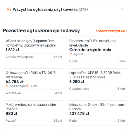
Wszystkie ogłoszenia użytkownika
(378)
Pozostałe ogłoszenia sprzedawcy
Zobacz wszystkie ›
Wózek dziecięcy Bugaboo Bee,
Programista PHP/Laravel, mid-
kompletny, Gorzów Wielkopolski
level, Opole
1 812 zł
Cena do uzgodnienia
hybrid
Gorzów Wielkopolski
47 dni
Opole
61 dni
Volkswagen Golf VII 1.4 TSI, 2017,
Laptop Dell XPS 15, i7, 32GB RAM,
Warszawa
1TB SSD, Częstochowa
44 764 zł
5 280 zł
Volkswagen
Golf
Częstochowa
61 dni
Warszawa
61 dni
Pokój w mieszkaniu studenckim,
Mieszkanie 2-pok., 90 m², centrum,
Poznań
Radom
982 zł
427 478 zł
Poznań
61 dni
Radom
61 dni