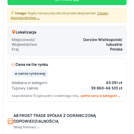
Uwaga:
Nigdy nie wysyłaj zaliczki przed obejrzeniem.
Zasady
bezpieczeństwa →
Lokalizacja
Miejscowość
Gorzów Wielkopolski
Województwo
lubuskie
Kraj
Polska
Cena na tle rynku
w cenie rynkowej
Mediana w kategorii
63 091 zł
Typowy zakres
59 860–66 533 zł
na podstawie 15 ogłoszeń z ostatniego roku ·
pełne ceny w kategorii →
AB FROST TRADE SPÓŁKA Z OGRANICZONĄ
ODPOWIEDZIALNOŚCIĄ
Sklep firmowy →