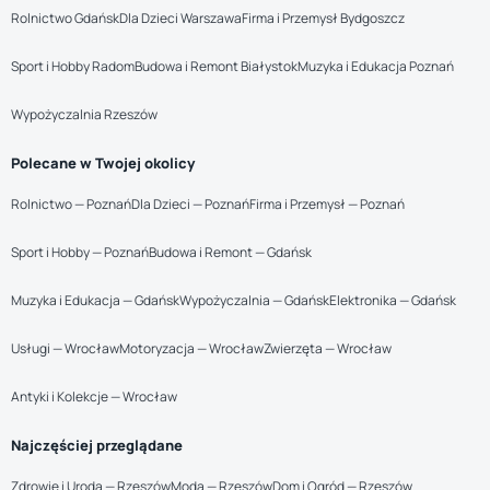
Rolnictwo Gdańsk
Dla Dzieci Warszawa
Firma i Przemysł Bydgoszcz
Sport i Hobby Radom
Budowa i Remont Białystok
Muzyka i Edukacja Poznań
Wypożyczalnia Rzeszów
Polecane w Twojej okolicy
Rolnictwo — Poznań
Dla Dzieci — Poznań
Firma i Przemysł — Poznań
Sport i Hobby — Poznań
Budowa i Remont — Gdańsk
Muzyka i Edukacja — Gdańsk
Wypożyczalnia — Gdańsk
Elektronika — Gdańsk
Usługi — Wrocław
Motoryzacja — Wrocław
Zwierzęta — Wrocław
Antyki i Kolekcje — Wrocław
Najczęściej przeglądane
Zdrowie i Uroda — Rzeszów
Moda — Rzeszów
Dom i Ogród — Rzeszów