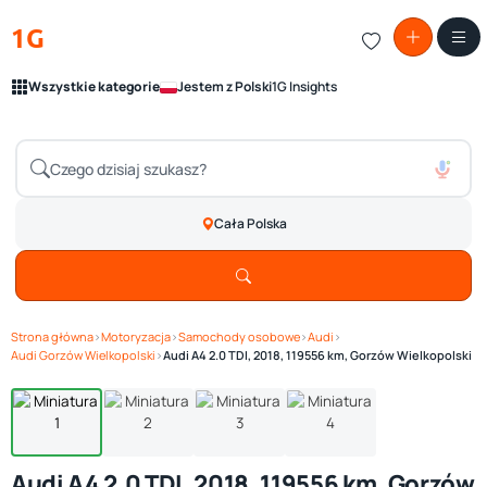
1G
Wszystkie kategorie
Jestem z Polski
1G Insights
Cała Polska
Strona główna
›
Motoryzacja
›
Samochody osobowe
›
Audi
›
Zobacz galerię
1
/ 4
Audi Gorzów Wielkopolski
›
Audi A4 2.0 TDI, 2018, 119556 km, Gorzów Wielkopolski
Audi A4 2.0 TDI, 2018, 119556 km, Gorzów