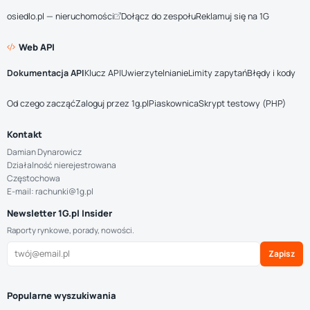
osiedlo.pl — nieruchomości
Dołącz do zespołu
Reklamuj się na 1G
Web API
Dokumentacja API
Klucz API
Uwierzytelnianie
Limity zapytań
Błędy i kody
Od czego zacząć
Zaloguj przez 1g.pl
Piaskownica
Skrypt testowy (PHP)
Kontakt
Damian Dynarowicz
Działalność nierejestrowana
Częstochowa
E-mail: rachunki@1g.pl
Newsletter 1G.pl Insider
Raporty rynkowe, porady, nowości.
Zapisz
Popularne wyszukiwania