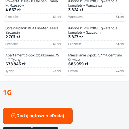
Rower MTB Trek X-Caliber 8, rama
iPhone 15 Pro 128GB, gwarancja,
M, Rzeszów
kompletny, Warszawa
4 667 zł
3 824 zł
Rzeszów
61 dni
Warszawa
61 dni
Sofa narożnik IKEA Friheten, szara,
iPhone 15 Pro 128GB, gwarancja,
Szczecin
kompletny, Szczecin
2 707 zł
3 827 zł
Szczecin
61 dni
Szczecin
61 dni
Apartament 3-pok. z balkonem, 75
Mieszkanie 2-pok., 57 m², centrum,
m², Tychy
Gliwice
678 843 zł
685 959 zł
Tychy
73 dni
Gliwice
73 dni
1G
Dodaj ogłoszenie