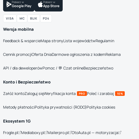
Pobierz w
Pobierz w
Google Play
App Store
VISA
MC
BLIK
P24
Wersja mobilna
Feedback & wsparcie
Mapa strony
Lista województw
Regulamin
Cennik promocji
Oferta Dnia
Darmowe ogłoszenia z kodem
Reklama
API / dla deweloperów
Pomoc / 💬 Czat online
Bezpieczeństwo
Konto i Bezpieczeństwo
Załóż konto
Zaloguj się
Weryfikacja konta
Poleć i zarabiaj
PRO
10%
Metody płatności
Polityka prywatności (RODO)
Polityka cookies
Ekosystem 1G
Frogle.pl
Mediaboxy.pl
Mailerpro.pl
OtoAuta.pl — motoryzacja