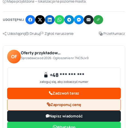
Mapa przybliżona — lokalizacja na poziomie miasta.
+
−
UDOSTĘPNIJ
Udostępnij
Drukuj
Zgłoś naruszenie
Przetłumacz
Oferty przykładow…
OF
Sprzedawca od 2026 · Ogłoszenie nr 7NC5Ux9
+48 *** *** ***
zaloguj się, aby zobaczyć numer
Zadzwoń teraz
Zaproponuj cenę
Napisz wiadomość
WhatsApp