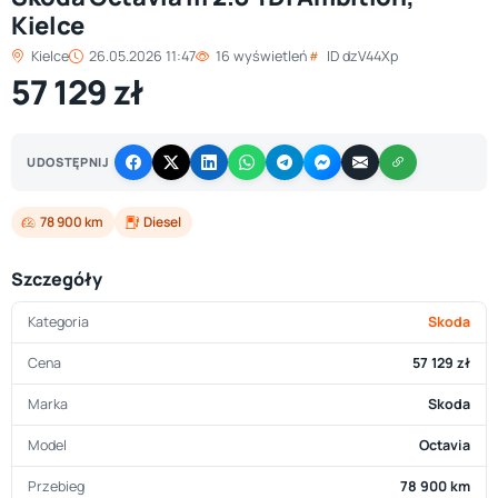
Kielce
Kielce
26.05.2026 11:47
16 wyświetleń
ID dzV44Xp
57 129 zł
UDOSTĘPNIJ
78 900 km
Diesel
Szczegóły
Kategoria
Skoda
Cena
57 129 zł
Marka
Skoda
Model
Octavia
Przebieg
78 900 km