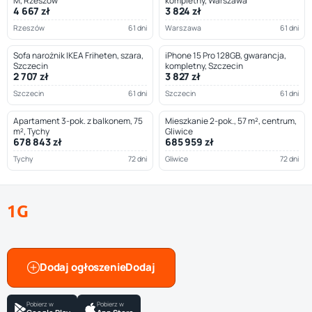
M, Rzeszów
kompletny, Warszawa
4 667 zł
3 824 zł
Rzeszów
61 dni
Warszawa
61 dni
Sofa narożnik IKEA Friheten, szara,
iPhone 15 Pro 128GB, gwarancja,
Szczecin
kompletny, Szczecin
2 707 zł
3 827 zł
Szczecin
61 dni
Szczecin
61 dni
Apartament 3-pok. z balkonem, 75
Mieszkanie 2-pok., 57 m², centrum,
m², Tychy
Gliwice
678 843 zł
685 959 zł
Tychy
72 dni
Gliwice
72 dni
1G
Dodaj ogłoszenie
Pobierz w
Pobierz w