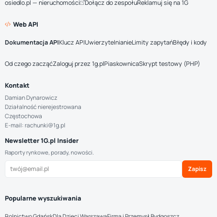
osiedlo.pl — nieruchomości
Dołącz do zespołu
Reklamuj się na 1G
Web API
Dokumentacja API
Klucz API
Uwierzytelnianie
Limity zapytań
Błędy i kody
Od czego zacząć
Zaloguj przez 1g.pl
Piaskownica
Skrypt testowy (PHP)
Kontakt
Damian Dynarowicz
Działalność nierejestrowana
Częstochowa
E-mail: rachunki@1g.pl
Newsletter 1G.pl Insider
Raporty rynkowe, porady, nowości.
Zapisz
Popularne wyszukiwania
Rolnictwo Gdańsk
Dla Dzieci Warszawa
Firma i Przemysł Bydgoszcz