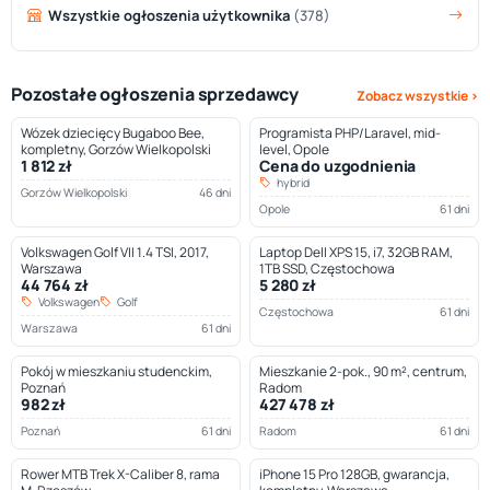
Wszystkie ogłoszenia użytkownika
(378)
Pozostałe ogłoszenia sprzedawcy
Zobacz wszystkie ›
Wózek dziecięcy Bugaboo Bee,
Programista PHP/Laravel, mid-
kompletny, Gorzów Wielkopolski
level, Opole
1 812 zł
Cena do uzgodnienia
hybrid
Gorzów Wielkopolski
46 dni
Opole
61 dni
Volkswagen Golf VII 1.4 TSI, 2017,
Laptop Dell XPS 15, i7, 32GB RAM,
Warszawa
1TB SSD, Częstochowa
44 764 zł
5 280 zł
Volkswagen
Golf
Częstochowa
61 dni
Warszawa
61 dni
Pokój w mieszkaniu studenckim,
Mieszkanie 2-pok., 90 m², centrum,
Poznań
Radom
982 zł
427 478 zł
Poznań
61 dni
Radom
61 dni
Rower MTB Trek X-Caliber 8, rama
iPhone 15 Pro 128GB, gwarancja,