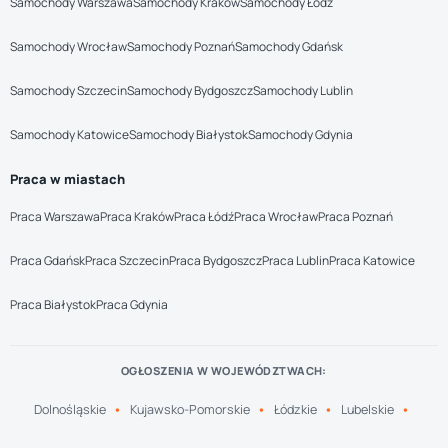
Samochody Warszawa
Samochody Kraków
Samochody Łódź
Samochody Wrocław
Samochody Poznań
Samochody Gdańsk
Samochody Szczecin
Samochody Bydgoszcz
Samochody Lublin
Samochody Katowice
Samochody Białystok
Samochody Gdynia
Praca w miastach
Praca Warszawa
Praca Kraków
Praca Łódź
Praca Wrocław
Praca Poznań
Praca Gdańsk
Praca Szczecin
Praca Bydgoszcz
Praca Lublin
Praca Katowice
Praca Białystok
Praca Gdynia
OGŁOSZENIA W WOJEWÓDZTWACH:
Dolnośląskie
Kujawsko-Pomorskie
Łódzkie
Lubelskie