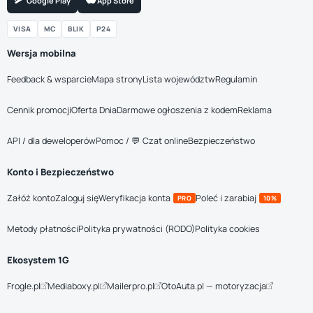
Google Play
App Store
VISA
MC
BLIK
P24
Wersja mobilna
Feedback & wsparcie
Mapa strony
Lista województw
Regulamin
Cennik promocji
Oferta Dnia
Darmowe ogłoszenia z kodem
Reklama
API / dla deweloperów
Pomoc / 💬 Czat online
Bezpieczeństwo
Konto i Bezpieczeństwo
Załóż konto
Zaloguj się
Weryfikacja konta
Poleć i zarabiaj
PRO
10%
Metody płatności
Polityka prywatności (RODO)
Polityka cookies
Ekosystem 1G
Frogle.pl
Mediaboxy.pl
Mailerpro.pl
OtoAuta.pl — motoryzacja