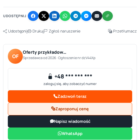
−
UDOSTĘPNIJ
Udostępnij
Drukuj
Zgłoś naruszenie
Przetłumacz
Oferty przykładow…
OF
Sprzedawca od 2026 · Ogłoszenie nr dzV44Xp
+48 *** *** ***
zaloguj się, aby zobaczyć numer
Zadzwoń teraz
Zaproponuj cenę
Napisz wiadomość
WhatsApp