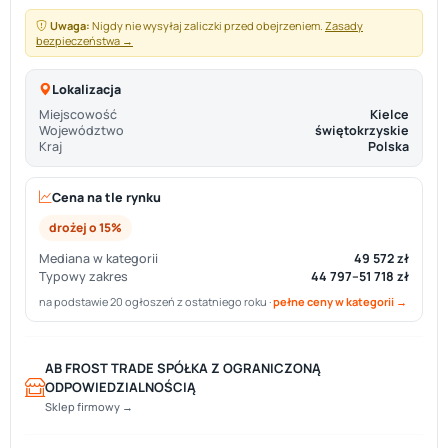
Uwaga:
Nigdy nie wysyłaj zaliczki przed obejrzeniem.
Zasady
bezpieczeństwa →
Lokalizacja
Miejscowość
Kielce
Województwo
świętokrzyskie
Kraj
Polska
Cena na tle rynku
drożej o 15%
Mediana w kategorii
49 572 zł
Typowy zakres
44 797–51 718 zł
na podstawie 20 ogłoszeń z ostatniego roku ·
pełne ceny w kategorii →
AB FROST TRADE SPÓŁKA Z OGRANICZONĄ
ODPOWIEDZIALNOŚCIĄ
Sklep firmowy →