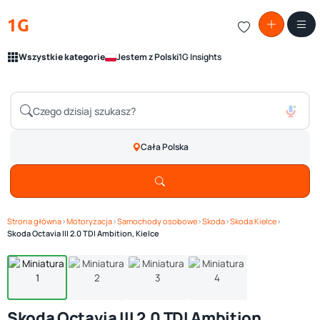
1G
Wszystkie kategorie
Jestem z Polski
1G Insights
Cała Polska
Strona główna
›
Motoryzacja
›
Samochody osobowe
›
Skoda
›
Skoda Kielce
›
Zobacz galerię
1
/ 4
Skoda Octavia III 2.0 TDI Ambition, Kielce
Skoda Octavia III 2.0 TDI Ambition,