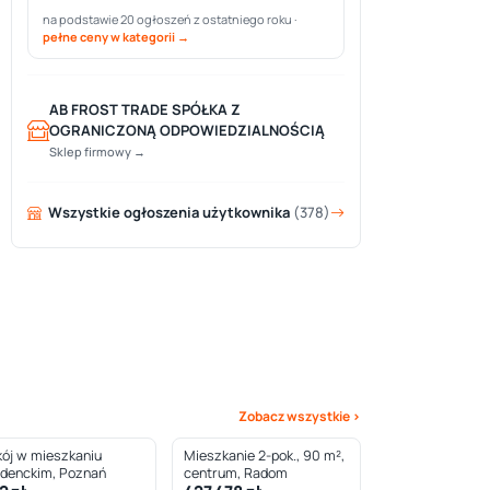
na podstawie 20 ogłoszeń z ostatniego roku ·
pełne ceny w kategorii →
AB FROST TRADE SPÓŁKA Z
OGRANICZONĄ ODPOWIEDZIALNOŚCIĄ
Sklep firmowy →
Wszystkie ogłoszenia użytkownika
(378)
Zobacz wszystkie ›
ój w mieszkaniu
Mieszkanie 2-pok., 90 m²,
udenckim, Poznań
centrum, Radom