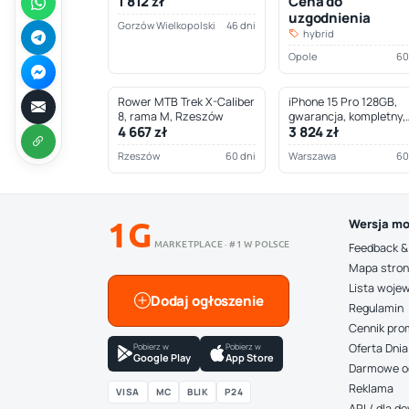
1 812 zł
Cena do
Wielkopolski
uzgodnienia
Gorzów Wielkopolski
46 dni
hybrid
Opole
60
Rower MTB Trek X-Caliber
iPhone 15 Pro 128GB,
8, rama M, Rzeszów
gwarancja, kompletny,
4 667 zł
3 824 zł
Warszawa
Rzeszów
60 dni
Warszawa
60
1G
Wersja mo
MARKETPLACE · #1 W POLSCE
Feedback &
Mapa stro
Lista woje
Dodaj ogłoszenie
Regulamin
Cennik pro
Pobierz w
Pobierz w
Oferta Dnia
Google Play
App Store
Darmowe o
Reklama
VISA
MC
BLIK
P24
API / dla 