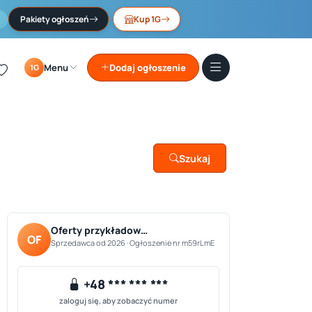
Pakiety ogłoszeń
Kup 1G
Menu
Dodaj ogłoszenie
1G
Szukaj
Oferty przykładow…
OF
Sprzedawca od 2026 · Ogłoszenie nr m59rLmE
+48 *** *** ***
zaloguj się, aby zobaczyć numer