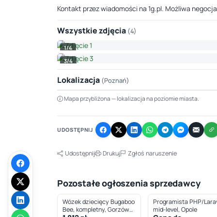
Kontakt przez wiadomości na 1g.pl. Możliwa negocja
Wszystkie zdjęcia
(4)
1/4
3/4
Lokalizacja
(Poznań)
Mapa przybliżona — lokalizacja na poziomie miasta.
+
−
UDOSTĘPNIJ
Udostępnij
Drukuj
Zgłoś naruszenie
Pozostałe ogłoszenia sprzedawcy
Wózek dziecięcy Bugaboo
Programista PHP/Larav
Bee, kompletny, Gorzów
mid-level, Opole