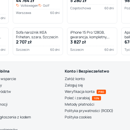
44 764 zł
5 280 zł
98
Częstochowa
Volkswagen
Golf
Częstochowa
60 dni
Po
Warszawa
60 dni
 dni
Sofa narożnik IKEA
iPhone 15 Pro 128GB,
Apa
Friheten, szara, Szczecin
gwarancja, kompletny,
bal
2 707 zł
3 827 zł
67
Szczecin
 dni
Szczecin
60 dni
Szczecin
60 dni
Tyc
bilna
Konto i Bezpieczeństwo
 wsparcie
Załóż konto
ny
Zaloguj się
wództw
Weryfikacja konta
PRO
Poleć i zarabiaj
10%
mocji
Metody płatności
Polityka prywatności (RODO)
głoszenia z kodem
Polityka cookies
deweloperów