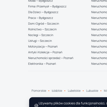
Moda — Bydgoszcz
Nieruchomo
Firma i Przemysł — Bydgoszcz
Nieruchomo
Dla Dzieci — Bydgoszcz
Nieruchomo
Praca — Bydgoszcz
Nieruchomo
Dom i Ogród — Szczecin
Nieruchomo
Rolnictwo — Szczecin
Nieruchomo
Noclegi — Szczecin
Nieruchomo
Usługi — Szczecin
Nieruchomo
Motoryzacja — Poznań
Nieruchomoś
Antyki i Kolekcje — Poznań
Nieruchomo
Nieruchomości sprzedaż — Poznań
Nieruchomoś
Elektronika — Poznań
Nieruchomo
Pomorskie
Łódzkie
Lubelskie
Lubuskie
Ma
Używamy plików cookies dla funkcjonalności, s
🍪