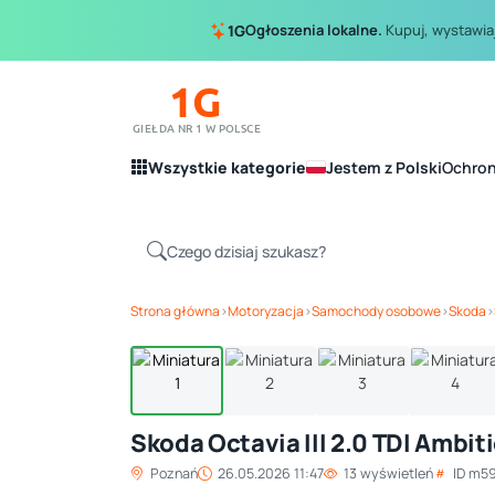
Ogłoszenia lokalne.
Kupuj, wystawiaj
1G
1G
GIEŁDA NR 1 W POLSCE
Wszystkie kategorie
Jestem z Polski
Ochro
Strona główna
›
Motoryzacja
›
Samochody osobowe
›
Skoda
›
Skoda Octavia III 2.0 TDI Ambit
Poznań
26.05.2026 11:47
13 wyświetleń
ID m5