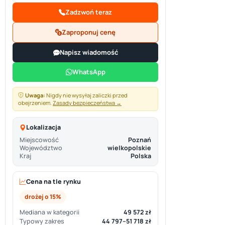
Zadzwoń teraz
Zaproponuj cenę
Napisz wiadomość
WhatsApp
Uwaga:
Nigdy nie wysyłaj zaliczki przed
obejrzeniem.
Zasady bezpieczeństwa →
Lokalizacja
Miejscowość
Poznań
Województwo
wielkopolskie
Kraj
Polska
Cena na tle rynku
drożej o 15%
Mediana w kategorii
49 572 zł
Typowy zakres
44 797–51 718 zł