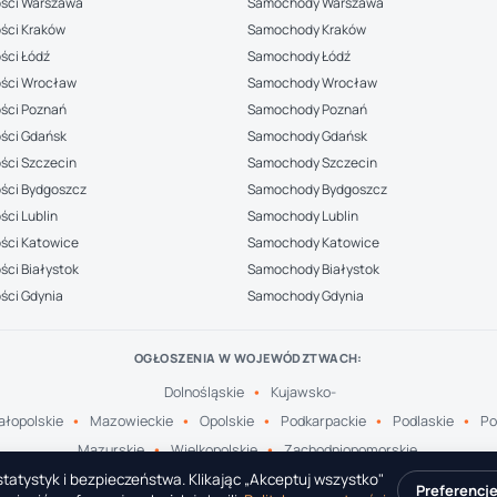
ści Warszawa
Samochody Warszawa
ści Kraków
Samochody Kraków
ści Łódź
Samochody Łódź
ści Wrocław
Samochody Wrocław
ści Poznań
Samochody Poznań
ści Gdańsk
Samochody Gdańsk
ści Szczecin
Samochody Szczecin
ści Bydgoszcz
Samochody Bydgoszcz
ci Lublin
Samochody Lublin
ści Katowice
Samochody Katowice
ci Białystok
Samochody Białystok
ści Gdynia
Samochody Gdynia
OGŁOSZENIA W WOJEWÓDZTWACH:
Dolnośląskie
Kujawsko-
łopolskie
Mazowieckie
Opolskie
Podkarpackie
Podlaskie
Po
Mazurskie
Wielkopolskie
Zachodniopomorskie
tatystyk i bezpieczeństwa. Klikając „Akceptuj wszystko"
Preferencj