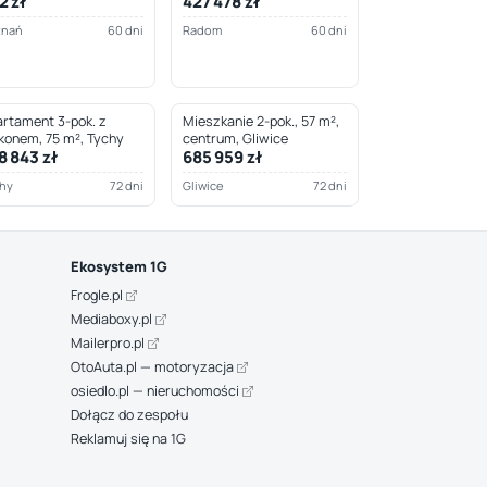
2 zł
427 478 zł
znań
60 dni
Radom
60 dni
rtament 3-pok. z
Mieszkanie 2-pok., 57 m²,
konem, 75 m², Tychy
centrum, Gliwice
8 843 zł
685 959 zł
hy
72 dni
Gliwice
72 dni
Ekosystem 1G
Frogle.pl
Mediaboxy.pl
Mailerpro.pl
OtoAuta.pl — motoryzacja
osiedlo.pl — nieruchomości
Dołącz do zespołu
Reklamuj się na 1G