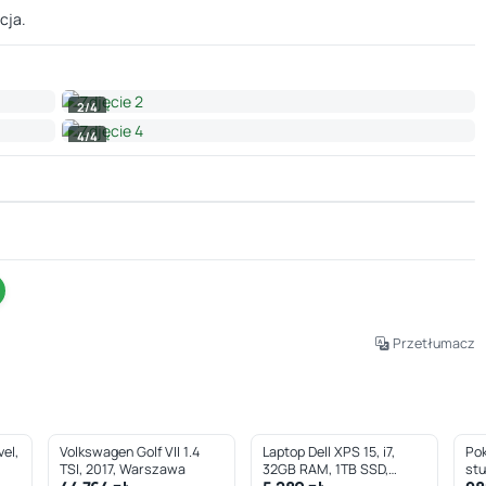
cja.
2/4
4/4
Leaflet
|
© OpenStreetMap © CARTO
Przetłumacz
el,
Volkswagen Golf VII 1.4
Laptop Dell XPS 15, i7,
Pok
TSI, 2017, Warszawa
32GB RAM, 1TB SSD,
st