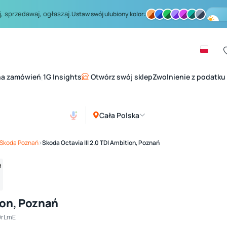
, sprzedawaj, ogłaszaj.
Ustaw swój ulubiony kolor:
na zamówień
1G Insights
Otwórz swój sklep
Zwolnienie z podatku
|
Cała Polska
Zobacz galerię
1
/ 4
Skoda Poznań
›
Skoda Octavia III 2.0 TDI Ambition, Poznań
ion, Poznań
9rLmE