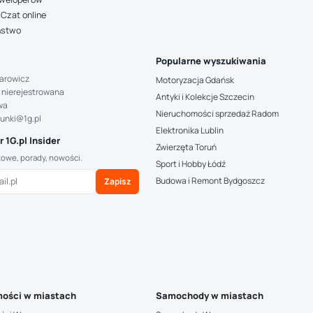
Czat online
ństwo
Popularne wyszukiwania
arowicz
Motoryzacja Gdańsk
 nierejestrowana
Antyki i Kolekcje Szczecin
wa
Nieruchomości sprzedaż Radom
hunki@1g.pl
Elektronika Lublin
 1G.pl Insider
Zwierzęta Toruń
kowe, porady, nowości.
Sport i Hobby Łódź
Budowa i Remont Bydgoszcz
Zapisz
ości w miastach
Samochody w miastach