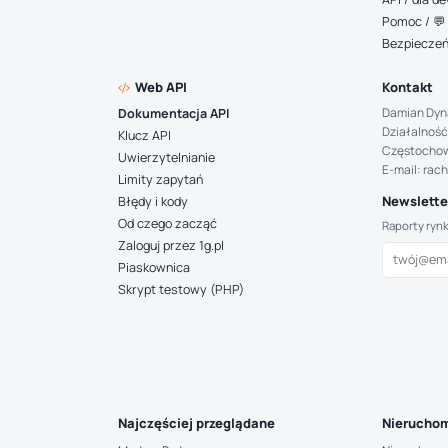
Pomoc / 💬 
Bezpiecze
Web API
Kontakt
Damian Dyn
Dokumentacja API
Działalność
Klucz API
Częstocho
Uwierzytelnianie
E-mail: rac
Limity zapytań
Newsletter
Błędy i kody
Od czego zacząć
Raporty ryn
Zaloguj przez 1g.pl
Piaskownica
Skrypt testowy (PHP)
Najczęściej przeglądane
Nieruchom