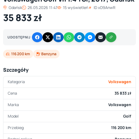
Gdańsk
26.05.2026 11:47
15 wyświetleń
ID xD9AnwR
35 833 zł
UDOSTĘPNIJ
116 200 km
Benzyna
Szczegóły
Kategoria
Volkswagen
Cena
35 833 zł
Marka
Volkswagen
Model
Golf
Przebieg
116 200 km