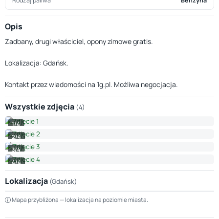
Rodzaj paliwa
Benzyna
Opis
Zadbany, drugi właściciel, opony zimowe gratis.
Lokalizacja: Gdańsk.
Kontakt przez wiadomości na 1g.pl. Możliwa negocjacja.
Wszystkie zdjęcia
(4)
1/4
2/4
3/4
4/4
Lokalizacja
(Gdańsk)
Leaflet
|
© OpenStreetMap © CARTO
Mapa przybliżona — lokalizacja na poziomie miasta.
+
−