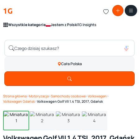
1G
Wszystkie kategorie
Jestem z Polski
1G Insights
Cała Polska
Strona główna
›
Motoryzacja
›
Samochody osobowe
›
Volkswagen
›
Zobacz galerię
1
/ 4
Volkswagen Gdańsk
›
Volkswagen Golf VII 1.4 TSI, 2017, Gdańsk
Volkswagen Golf VII 1.4 TSI, 2017, Gdańsk