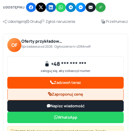
UDOSTĘPNIJ
Udostępnij
Drukuj
Zgłoś naruszenie
Przetłumacz
Oferty przykładow…
OF
Sprzedawca od 2026 · Ogłoszenie nr xD9AnwR
+48 *** *** ***
zaloguj się, aby zobaczyć numer
Zadzwoń teraz
Zaproponuj cenę
Napisz wiadomość
WhatsApp
Uwaga:
Nigdy nie wysyłaj zaliczki przed obejrzeniem.
Zasady