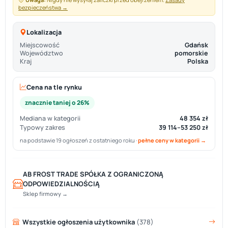
bezpieczeństwa →
Lokalizacja
Miejscowość
Gdańsk
Województwo
pomorskie
Kraj
Polska
Cena na tle rynku
znacznie taniej o 26%
Mediana w kategorii
48 354 zł
Typowy zakres
39 114–53 250 zł
na podstawie 19 ogłoszeń z ostatniego roku ·
pełne ceny w kategorii →
AB FROST TRADE SPÓŁKA Z OGRANICZONĄ
ODPOWIEDZIALNOŚCIĄ
Sklep firmowy →
Wszystkie ogłoszenia użytkownika
(378)