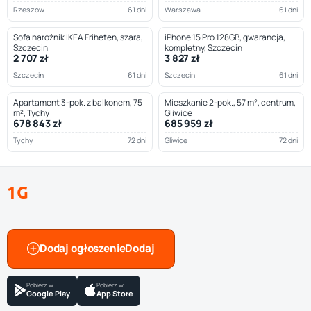
Rzeszów
61 dni
Warszawa
61 dni
Sofa narożnik IKEA Friheten, szara,
iPhone 15 Pro 128GB, gwarancja,
Szczecin
kompletny, Szczecin
2 707 zł
3 827 zł
Szczecin
61 dni
Szczecin
61 dni
Apartament 3-pok. z balkonem, 75
Mieszkanie 2-pok., 57 m², centrum,
m², Tychy
Gliwice
678 843 zł
685 959 zł
Tychy
72 dni
Gliwice
72 dni
1G
Dodaj ogłoszenie
Pobierz w
Pobierz w
Google Play
App Store