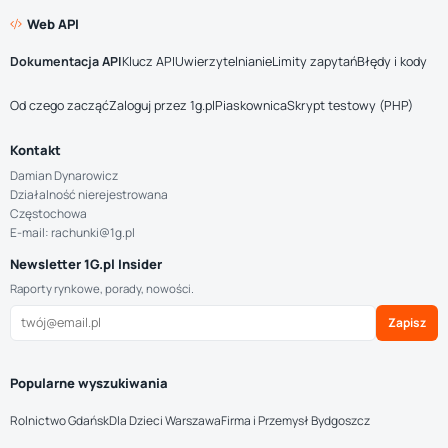
Web API
Dokumentacja API
Klucz API
Uwierzytelnianie
Limity zapytań
Błędy i kody
Od czego zacząć
Zaloguj przez 1g.pl
Piaskownica
Skrypt testowy (PHP)
Kontakt
Damian Dynarowicz
Działalność nierejestrowana
Częstochowa
E-mail: rachunki@1g.pl
Newsletter 1G.pl Insider
Raporty rynkowe, porady, nowości.
Zapisz
Popularne wyszukiwania
Rolnictwo Gdańsk
Dla Dzieci Warszawa
Firma i Przemysł Bydgoszcz