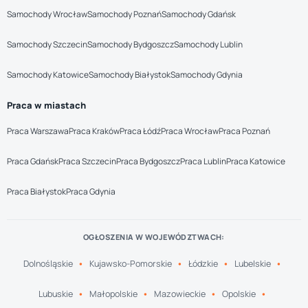
Samochody Wrocław
Samochody Poznań
Samochody Gdańsk
Samochody Szczecin
Samochody Bydgoszcz
Samochody Lublin
Samochody Katowice
Samochody Białystok
Samochody Gdynia
Praca w miastach
Praca Warszawa
Praca Kraków
Praca Łódź
Praca Wrocław
Praca Poznań
Praca Gdańsk
Praca Szczecin
Praca Bydgoszcz
Praca Lublin
Praca Katowice
Praca Białystok
Praca Gdynia
OGŁOSZENIA W WOJEWÓDZTWACH:
Dolnośląskie
Kujawsko-Pomorskie
Łódzkie
Lubelskie
Lubuskie
Małopolskie
Mazowieckie
Opolskie