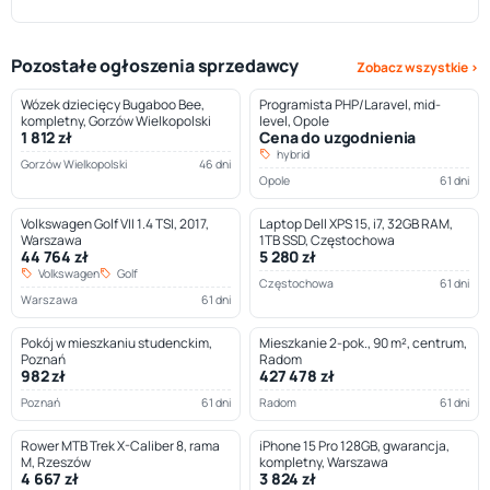
Pozostałe ogłoszenia sprzedawcy
Zobacz wszystkie ›
Wózek dziecięcy Bugaboo Bee,
Programista PHP/Laravel, mid-
kompletny, Gorzów Wielkopolski
level, Opole
1 812 zł
Cena do uzgodnienia
hybrid
Gorzów Wielkopolski
46 dni
Opole
61 dni
Volkswagen Golf VII 1.4 TSI, 2017,
Laptop Dell XPS 15, i7, 32GB RAM,
Warszawa
1TB SSD, Częstochowa
44 764 zł
5 280 zł
Volkswagen
Golf
Częstochowa
61 dni
Warszawa
61 dni
Pokój w mieszkaniu studenckim,
Mieszkanie 2-pok., 90 m², centrum,
Poznań
Radom
982 zł
427 478 zł
Poznań
61 dni
Radom
61 dni
Rower MTB Trek X-Caliber 8, rama
iPhone 15 Pro 128GB, gwarancja,
M, Rzeszów
kompletny, Warszawa
4 667 zł
3 824 zł