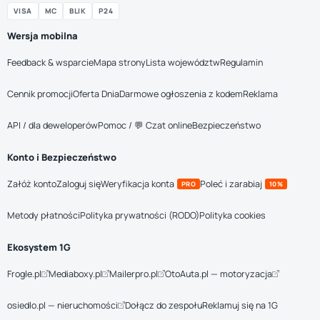
VISA
MC
BLIK
P24
Wersja mobilna
Feedback & wsparcie
Mapa strony
Lista województw
Regulamin
Cennik promocji
Oferta Dnia
Darmowe ogłoszenia z kodem
Reklama
API / dla deweloperów
Pomoc / 💬 Czat online
Bezpieczeństwo
Konto i Bezpieczeństwo
Załóż konto
Zaloguj się
Weryfikacja konta
Poleć i zarabiaj
PRO
10%
Metody płatności
Polityka prywatności (RODO)
Polityka cookies
Ekosystem 1G
Frogle.pl
Mediaboxy.pl
Mailerpro.pl
OtoAuta.pl — motoryzacja
osiedlo.pl — nieruchomości
Dołącz do zespołu
Reklamuj się na 1G