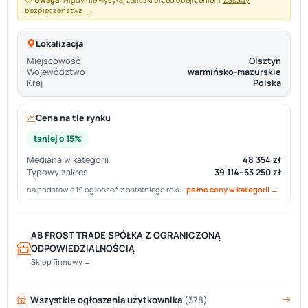
bezpieczeństwa →
Lokalizacja
Miejscowość
Olsztyn
Województwo
warmińsko-mazurskie
Kraj
Polska
Cena na tle rynku
taniej o 15%
Mediana w kategorii
48 354 zł
Typowy zakres
39 114–53 250 zł
na podstawie 19 ogłoszeń z ostatniego roku ·
pełne ceny w kategorii →
AB FROST TRADE SPÓŁKA Z OGRANICZONĄ
ODPOWIEDZIALNOŚCIĄ
Sklep firmowy →
Wszystkie ogłoszenia użytkownika
(378)