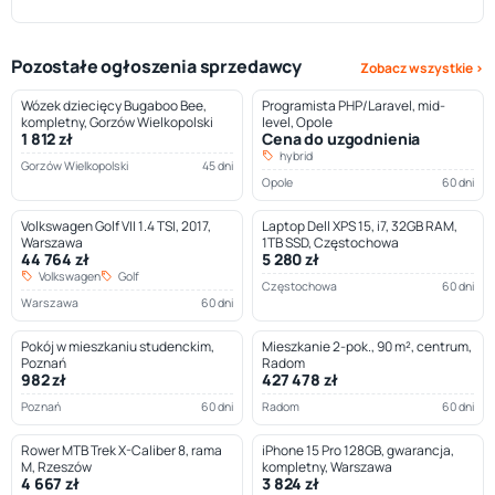
Pozostałe ogłoszenia sprzedawcy
Zobacz wszystkie ›
Wózek dziecięcy Bugaboo Bee,
Programista PHP/Laravel, mid-
kompletny, Gorzów Wielkopolski
level, Opole
1 812 zł
Cena do uzgodnienia
hybrid
Gorzów Wielkopolski
45 dni
Opole
60 dni
Volkswagen Golf VII 1.4 TSI, 2017,
Laptop Dell XPS 15, i7, 32GB RAM,
Warszawa
1TB SSD, Częstochowa
44 764 zł
5 280 zł
Volkswagen
Golf
Częstochowa
60 dni
Warszawa
60 dni
Pokój w mieszkaniu studenckim,
Mieszkanie 2-pok., 90 m², centrum,
Poznań
Radom
982 zł
427 478 zł
Poznań
60 dni
Radom
60 dni
Rower MTB Trek X-Caliber 8, rama
iPhone 15 Pro 128GB, gwarancja,
M, Rzeszów
kompletny, Warszawa
4 667 zł
3 824 zł