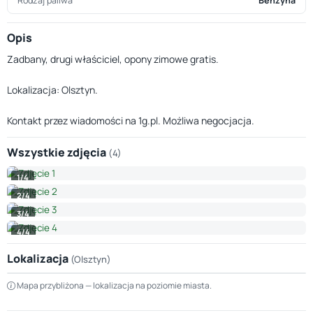
Rodzaj paliwa
Benzyna
Opis
Zadbany, drugi właściciel, opony zimowe gratis.
Lokalizacja: Olsztyn.
Kontakt przez wiadomości na 1g.pl. Możliwa negocjacja.
Wszystkie zdjęcia
(4)
1/4
2/4
3/4
4/4
Lokalizacja
(Olsztyn)
Leaflet
|
© OpenStreetMap © CARTO
Mapa przybliżona — lokalizacja na poziomie miasta.
+
−