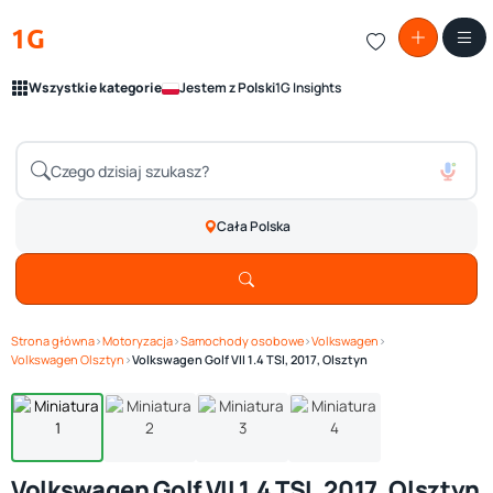
1G
Wszystkie kategorie
Jestem z Polski
1G Insights
Cała Polska
Strona główna
›
Motoryzacja
›
Samochody osobowe
›
Volkswagen
›
Zobacz galerię
1
/ 4
Volkswagen Olsztyn
›
Volkswagen Golf VII 1.4 TSI, 2017, Olsztyn
Volkswagen Golf VII 1.4 TSI, 2017, Olsztyn