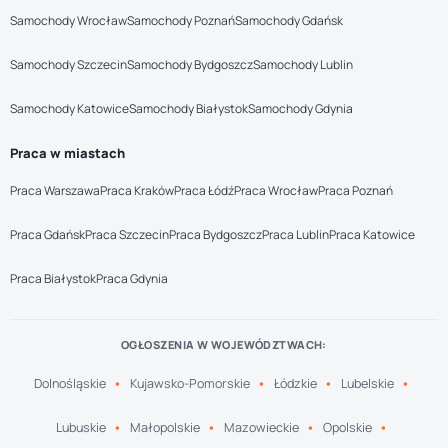
Samochody Wrocław
Samochody Poznań
Samochody Gdańsk
Samochody Szczecin
Samochody Bydgoszcz
Samochody Lublin
Samochody Katowice
Samochody Białystok
Samochody Gdynia
Praca w miastach
Praca Warszawa
Praca Kraków
Praca Łódź
Praca Wrocław
Praca Poznań
Praca Gdańsk
Praca Szczecin
Praca Bydgoszcz
Praca Lublin
Praca Katowice
Praca Białystok
Praca Gdynia
OGŁOSZENIA W WOJEWÓDZTWACH:
Dolnośląskie
Kujawsko-Pomorskie
Łódzkie
Lubelskie
Lubuskie
Małopolskie
Mazowieckie
Opolskie