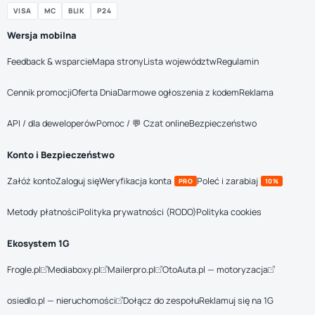
VISA
MC
BLIK
P24
Wersja mobilna
Feedback & wsparcie
Mapa strony
Lista województw
Regulamin
Cennik promocji
Oferta Dnia
Darmowe ogłoszenia z kodem
Reklama
API / dla deweloperów
Pomoc / 💬 Czat online
Bezpieczeństwo
Konto i Bezpieczeństwo
Załóż konto
Zaloguj się
Weryfikacja konta
Poleć i zarabiaj
PRO
10%
Metody płatności
Polityka prywatności (RODO)
Polityka cookies
Ekosystem 1G
Frogle.pl
Mediaboxy.pl
Mailerpro.pl
OtoAuta.pl — motoryzacja
osiedlo.pl — nieruchomości
Dołącz do zespołu
Reklamuj się na 1G