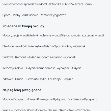
Nieruchomości sprzedaż Radom
Elektronika Lublin
Zwierzęta Toruń
Sport i Hobby Łódź
Budowa i Remont Bydgoszcz
Polecane w Twojej okolicy
Motoryzacja — Łódź
Antyki i Kolekcje — Łódź
Nieruchomości sprzedaż — Łódź
Elektronika — Łódź
Zwierzęta — Gdańsk
Sport i Hobby — Gdańsk
Budowa i Remont — Gdańsk
Oddam za darmo — Gdańsk
Wypożyczalnia — Gdynia
Nieruchomości wynajem — Gdynia
Zdrowie i Uroda — Gdynia
Muzyka i Edukacja — Gdynia
Najczęściej przeglądane
Moda — Bydgoszcz
Firma i Przemysł — Bydgoszcz
Dla Dzieci — Bydgoszcz
Praca — Bydgoszcz
Dom i Ogród — Szczecin
Rolnictwo — Szczecin