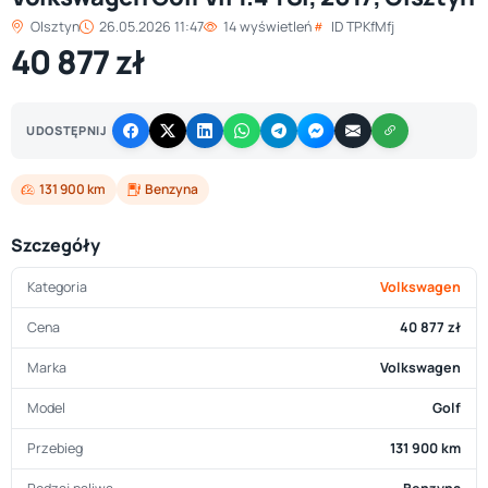
Olsztyn
26.05.2026 11:47
14 wyświetleń
ID TPKfMfj
40 877 zł
UDOSTĘPNIJ
131 900 km
Benzyna
Szczegóły
Kategoria
Volkswagen
Cena
40 877 zł
Marka
Volkswagen
Model
Golf
Przebieg
131 900 km