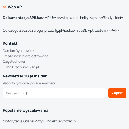
Web API
Dokumentacja API
Klucz API
Uwierzytelnianie
Limity zapytań
Błędy i kody
Od czego zacząć
Zaloguj przez 1g.pl
Piaskownica
Skrypt testowy (PHP)
Kontakt
Damian Dynarowicz
Działalność nierejestrowana
Częstochowa
E-mail: rachunki@1g.pl
Newsletter 1G.pl Insider
Raporty rynkowe, porady, nowości.
Zapisz
Popularne wyszukiwania
Motoryzacja Gdańsk
Antyki i Kolekcje Szczecin