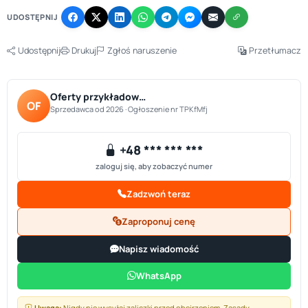
UDOSTĘPNIJ
Udostępnij
Drukuj
Zgłoś naruszenie
Przetłumacz
Oferty przykładow…
OF
Sprzedawca od 2026 · Ogłoszenie nr TPKfMfj
+48 *** *** ***
zaloguj się, aby zobaczyć numer
Zadzwoń teraz
Zaproponuj cenę
Napisz wiadomość
WhatsApp
Uwaga:
Nigdy nie wysyłaj zaliczki przed obejrzeniem.
Zasady