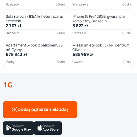
Rzeszów
60 dni
Warszawa
60 dni
Sofa narożnik IKEA Friheten, szara,
iPhone 15 Pro 128GB, gwarancja,
Szczecin
kompletny, Szczecin
2 707 zł
3 827 zł
Szczecin
60 dni
Szczecin
60 dni
Apartament 3-pok. z balkonem, 75
Mieszkanie 2-pok., 57 m², centrum,
m², Tychy
Gliwice
678 843 zł
685 959 zł
Tychy
72 dni
Gliwice
72 dni
1G
Dodaj ogłoszenie
Pobierz w
Pobierz w
Google Play
App Store