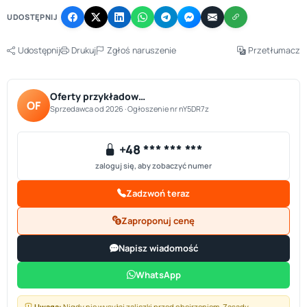
UDOSTĘPNIJ
Udostępnij
Drukuj
Zgłoś naruszenie
Przetłumacz
Oferty przykładow…
OF
Sprzedawca od 2026 · Ogłoszenie nr nY5DR7z
+48 *** *** ***
zaloguj się, aby zobaczyć numer
Zadzwoń teraz
Zaproponuj cenę
Napisz wiadomość
WhatsApp
Uwaga:
Nigdy nie wysyłaj zaliczki przed obejrzeniem.
Zasady