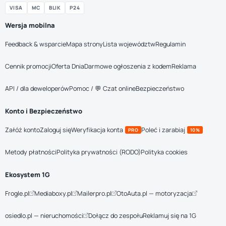
VISA
MC
BLIK
P24
Wersja mobilna
Feedback & wsparcie
Mapa strony
Lista województw
Regulamin
Cennik promocji
Oferta Dnia
Darmowe ogłoszenia z kodem
Reklama
API / dla deweloperów
Pomoc / 💬 Czat online
Bezpieczeństwo
Konto i Bezpieczeństwo
Załóż konto
Zaloguj się
Weryfikacja konta
Poleć i zarabiaj
PRO
10%
Metody płatności
Polityka prywatności (RODO)
Polityka cookies
Ekosystem 1G
Frogle.pl
Mediaboxy.pl
Mailerpro.pl
OtoAuta.pl — motoryzacja
osiedlo.pl — nieruchomości
Dołącz do zespołu
Reklamuj się na 1G