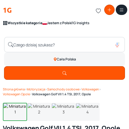
1G
Wszystkie kategorie
Jestem z Polski
1G Insights
Cała Polska
Strona główna
›
Motoryzacja
›
Samochody osobowe
›
Volkswagen
›
Zobacz galerię
1
/ 4
Volkswagen Opole
›
Volkswagen Golf VII 1.4 TSI, 2017, Opole
Volkswagen Golf VII 1.4 TSI, 2017, Opole