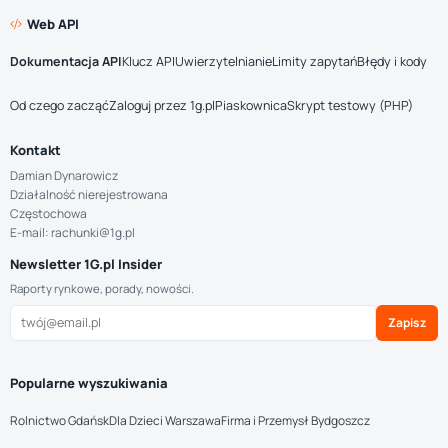
Web API
Dokumentacja API
Klucz API
Uwierzytelnianie
Limity zapytań
Błędy i kody
Od czego zacząć
Zaloguj przez 1g.pl
Piaskownica
Skrypt testowy (PHP)
Kontakt
Damian Dynarowicz
Działalność nierejestrowana
Częstochowa
E-mail: rachunki@1g.pl
Newsletter 1G.pl Insider
Raporty rynkowe, porady, nowości.
Zapisz
Popularne wyszukiwania
Rolnictwo Gdańsk
Dla Dzieci Warszawa
Firma i Przemysł Bydgoszcz