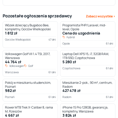
Pozostałe ogłoszenia sprzedawcy
Zobacz wszystkie ›
Wózek dziecięcy Bugaboo Bee,
Programista PHP/Laravel, mid-
kompletny, Gorzów Wielkopolski
level, Opole
1 812 zł
Cena do uzgodnienia
hybrid
Gorzów Wielkopolski
47 dni
Opole
61 dni
Volkswagen Golf VII 1.4 TSI, 2017,
Laptop Dell XPS 15, i7, 32GB RAM,
Warszawa
1TB SSD, Częstochowa
44 764 zł
5 280 zł
Volkswagen
Golf
Częstochowa
61 dni
Warszawa
61 dni
Pokój w mieszkaniu studenckim,
Mieszkanie 2-pok., 90 m², centrum,
Poznań
Radom
982 zł
427 478 zł
Poznań
61 dni
Radom
61 dni
Rower MTB Trek X-Caliber 8, rama
iPhone 15 Pro 128GB, gwarancja,
M, Rzeszów
kompletny, Warszawa
4 667 zł
3 824 zł