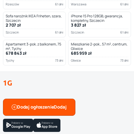
Rzeszów
61 dni
Warszawa
61 dni
Sofa narożnik IKEA Friheten, szara,
iPhone 15 Pro 128GB, gwarancja,
Szczecin
kompletny, Szczecin
2 707 zł
3 827 zł
Szczecin
61 dni
Szczecin
61 dni
Apartament 3-pok. z balkonem, 75
Mieszkanie 2-pok., 57 m², centrum,
m², Tychy
Gliwice
678 843 zł
685 959 zł
Tychy
73 dni
Gliwice
73 dni
1G
Dodaj ogłoszenie
Pobierz w
Pobierz w
Google Play
App Store