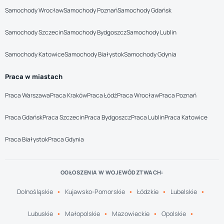
Samochody Wrocław
Samochody Poznań
Samochody Gdańsk
Samochody Szczecin
Samochody Bydgoszcz
Samochody Lublin
Samochody Katowice
Samochody Białystok
Samochody Gdynia
Praca w miastach
Praca Warszawa
Praca Kraków
Praca Łódź
Praca Wrocław
Praca Poznań
Praca Gdańsk
Praca Szczecin
Praca Bydgoszcz
Praca Lublin
Praca Katowice
Praca Białystok
Praca Gdynia
OGŁOSZENIA W WOJEWÓDZTWACH:
Dolnośląskie
Kujawsko-Pomorskie
Łódzkie
Lubelskie
Lubuskie
Małopolskie
Mazowieckie
Opolskie