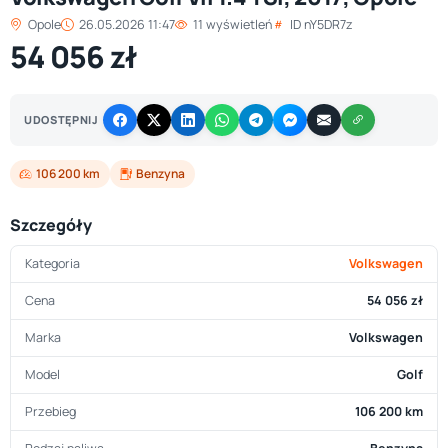
Opole
26.05.2026 11:47
11 wyświetleń
ID nY5DR7z
54 056 zł
UDOSTĘPNIJ
106 200 km
Benzyna
Szczegóły
Kategoria
Volkswagen
Cena
54 056 zł
Marka
Volkswagen
Model
Golf
Przebieg
106 200 km