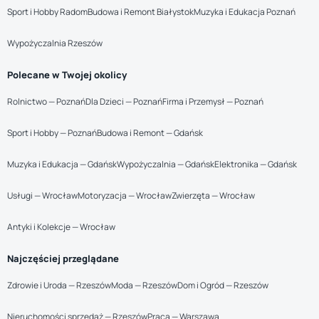
Sport i Hobby Radom
Budowa i Remont Białystok
Muzyka i Edukacja Poznań
Wypożyczalnia Rzeszów
Polecane w Twojej okolicy
Rolnictwo — Poznań
Dla Dzieci — Poznań
Firma i Przemysł — Poznań
Sport i Hobby — Poznań
Budowa i Remont — Gdańsk
Muzyka i Edukacja — Gdańsk
Wypożyczalnia — Gdańsk
Elektronika — Gdańsk
Usługi — Wrocław
Motoryzacja — Wrocław
Zwierzęta — Wrocław
Antyki i Kolekcje — Wrocław
Najczęściej przeglądane
Zdrowie i Uroda — Rzeszów
Moda — Rzeszów
Dom i Ogród — Rzeszów
Nieruchomości sprzedaż — Rzeszów
Praca — Warszawa