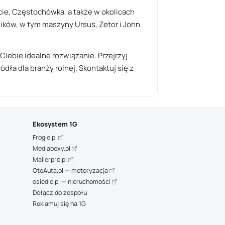
cie, Częstochówka, a także w okolicach
ników, w tym maszyny Ursus, Zetor i John
Ciebie idealne rozwiązanie. Przejrzyj
dła dla branży rolnej. Skontaktuj się z
Ekosystem 1G
Frogle.pl
Mediaboxy.pl
Mailerpro.pl
OtoAuta.pl — motoryzacja
osiedlo.pl — nieruchomości
Dołącz do zespołu
Reklamuj się na 1G