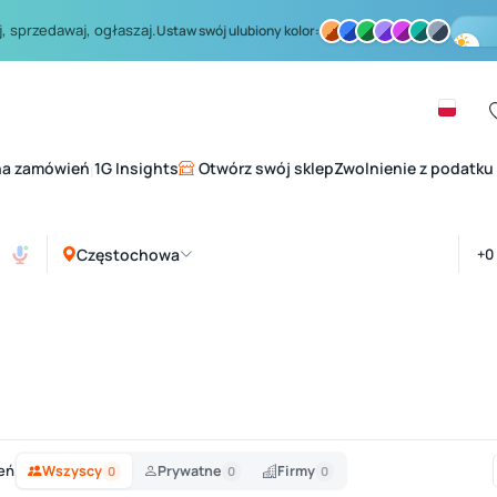
, sprzedawaj, ogłaszaj.
Ustaw swój ulubiony kolor:
na zamówień
1G Insights
Otwórz swój sklep
Zwolnienie z podatku
|
Częstochowa
eń
Wszyscy
Prywatne
Firmy
0
0
0