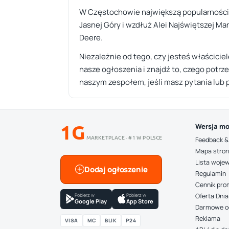
W Częstochowie największą popularnością o
Jasnej Góry i wzdłuż Alei Najświętszej Ma
Deere.
Niezależnie od tego, czy jesteś właściciel
nasze ogłoszenia i znajdź to, czego potrze
naszym zespołem, jeśli masz pytania lub
1G
Wersja mo
MARKETPLACE · #1 W POLSCE
Feedback &
Mapa stro
Lista woje
Dodaj ogłoszenie
Regulamin
Cennik pro
Pobierz w
Pobierz w
Oferta Dnia
Google Play
App Store
Darmowe o
Reklama
VISA
MC
BLIK
P24