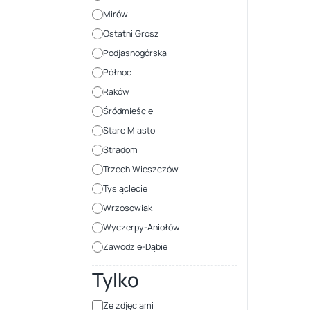
Mirów
Ostatni Grosz
Podjasnogórska
Północ
Raków
Śródmieście
Stare Miasto
Stradom
Trzech Wieszczów
Tysiąclecie
Wrzosowiak
Wyczerpy-Aniołów
Zawodzie-Dąbie
Tylko
Ze zdjęciami