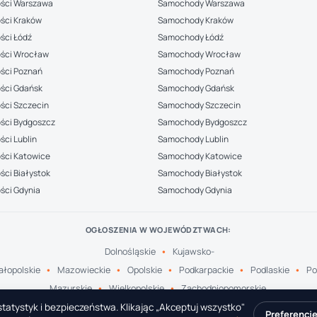
ści Warszawa
Samochody Warszawa
ści Kraków
Samochody Kraków
ści Łódź
Samochody Łódź
ści Wrocław
Samochody Wrocław
ści Poznań
Samochody Poznań
ści Gdańsk
Samochody Gdańsk
ści Szczecin
Samochody Szczecin
ści Bydgoszcz
Samochody Bydgoszcz
ci Lublin
Samochody Lublin
ści Katowice
Samochody Katowice
ci Białystok
Samochody Białystok
ści Gdynia
Samochody Gdynia
OGŁOSZENIA W WOJEWÓDZTWACH:
Dolnośląskie
Kujawsko-
łopolskie
Mazowieckie
Opolskie
Podkarpackie
Podlaskie
Po
Mazurskie
Wielkopolskie
Zachodniopomorskie
tatystyk i bezpieczeństwa. Klikając „Akceptuj wszystko"
Preferencj