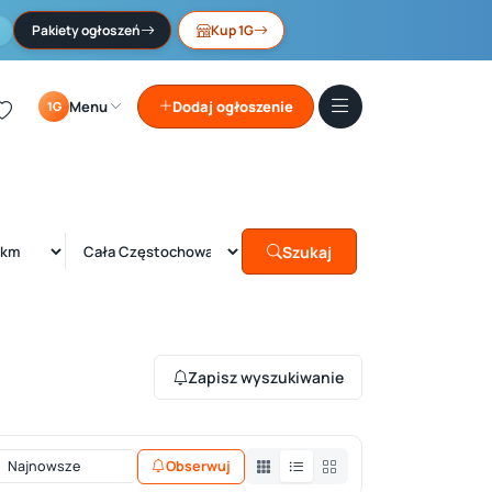
Pakiety ogłoszeń
Kup 1G
Menu
Dodaj ogłoszenie
1G
Szukaj
Zapisz wyszukiwanie
Obserwuj