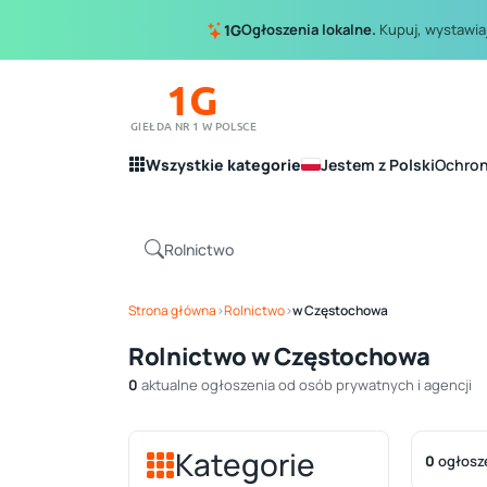
Ogłoszenia lokalne.
Kupuj, wystawiaj
1G
1G
GIEŁDA NR 1 W POLSCE
Wszystkie kategorie
Jestem z Polski
Ochro
Strona główna
›
Rolnictwo
›
w Częstochowa
Rolnictwo w Częstochowa
0
aktualne ogłoszenia od osób prywatnych i agencji
Kategorie
0
ogłosz