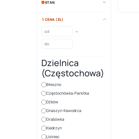
STAN
CENA (ZŁ)
—
Dzielnica
(Częstochowa)
Błeszno
Częstochówka-Parkitka
Dźbów
Gnaszyn-Kawodrza
Grabówka
Kiedrzyn
Lisiniec