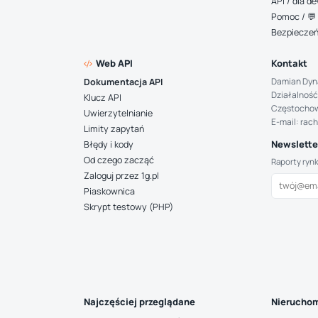
API / dla 
Pomoc / 💬 
Bezpiecze
Web API
Kontakt
Damian Dyn
Dokumentacja API
Działalność
Klucz API
Częstocho
Uwierzytelnianie
E-mail: rac
Limity zapytań
Newsletter
Błędy i kody
Od czego zacząć
Raporty ryn
Zaloguj przez 1g.pl
Piaskownica
Skrypt testowy (PHP)
Najczęściej przeglądane
Nieruchom