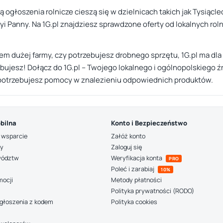
głoszenia rolnicze cieszą się w dzielnicach takich jak Tysiącle
ryi Panny. Na 1G.pl znajdziesz sprawdzone oferty od lokalnych rol
em dużej farmy, czy potrzebujesz drobnego sprzętu, 1G.pl ma dla 
bujesz! Dołącz do 1G.pl – Twojego lokalnego i ogólnopolskiego źró
 potrzebujesz pomocy w znalezieniu odpowiednich produktów.
bilna
Konto i Bezpieczeństwo
 wsparcie
Załóż konto
ny
Zaloguj się
wództw
Weryfikacja konta
PRO
Poleć i zarabiaj
10%
mocji
Metody płatności
Polityka prywatności (RODO)
głoszenia z kodem
Polityka cookies