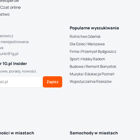
deweloperów
Czat online
ństwo
Popularne wyszukiwania
arowicz
Rolnictwo Gdańsk
 nierejestrowana
Dla Dzieci Warszawa
wa
Firma i Przemysł Bydgoszcz
hunki@1g.pl
Sport i Hobby Radom
 1G.pl Insider
Budowa i Remont Białystok
kowe, porady, nowości.
Muzyka i Edukacja Poznań
Wypożyczalnia Rzeszów
Zapisz
ości w miastach
Samochody w miastach