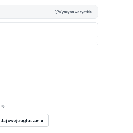
Wyczyść wszystkie
y
ię.
daj swoje ogłoszenie