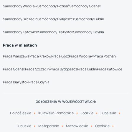
Samochody Wrocław
Samochody Poznań
Samochody Gdańsk
Samochody Szczecin
Samochody Bydgoszcz
Samochody Lublin
Samochody Katowice
Samochody Białystok
Samochody Gdynia
Praca w miastach
Praca Warszawa
Praca Kraków
Praca Łódź
Praca Wrocław
Praca Poznań
Praca Gdańsk
Praca Szczecin
Praca Bydgoszcz
Praca Lublin
Praca Katowice
Praca Białystok
Praca Gdynia
OGŁOSZENIA W WOJEWÓDZTWACH:
Dolnośląskie
Kujawsko-Pomorskie
Łódzkie
Lubelskie
Lubuskie
Małopolskie
Mazowieckie
Opolskie