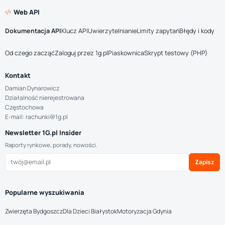
Web API
Dokumentacja API
Klucz API
Uwierzytelnianie
Limity zapytań
Błędy i kody
Od czego zacząć
Zaloguj przez 1g.pl
Piaskownica
Skrypt testowy (PHP)
Kontakt
Damian Dynarowicz
Działalność nierejestrowana
Częstochowa
E-mail: rachunki@1g.pl
Newsletter 1G.pl Insider
Raporty rynkowe, porady, nowości.
Zapisz
Popularne wyszukiwania
Zwierzęta Bydgoszcz
Dla Dzieci Białystok
Motoryzacja Gdynia