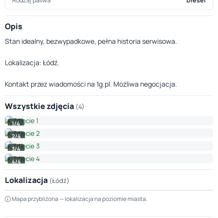
Rodzaj paliwa
Diesel
Opis
Stan idealny, bezwypadkowe, pełna historia serwisowa.
Lokalizacja: Łódź.
Kontakt przez wiadomości na 1g.pl. Możliwa negocjacja.
Wszystkie zdjęcia
(4)
1/4
2/4
3/4
4/4
Lokalizacja
(Łódź)
Leaflet
|
© OpenStreetMap © CARTO
Mapa przybliżona — lokalizacja na poziomie miasta.
+
−