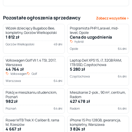
Pozostałe ogłoszenia sprzedawcy
Zobacz wszystkie ›
Wózek dziecięcy Bugaboo Bee,
Programista PHP/Laravel, mid-
kompletny, Gorzów Wielkopolski
level, Opole
1 812 zł
Cena do uzgodnienia
hybrid
Gorzów Wielkopolski
49 dni
Opole
64 dni
Volkswagen Golf VII 1.4 TSI, 2017,
Laptop Dell XPS 15, i7, 32GB RAM,
Warszawa
1TB SSD, Częstochowa
44 764 zł
5 280 zł
Volkswagen
Golf
Częstochowa
64 dni
Warszawa
64 dni
Pokój w mieszkaniu studenckim,
Mieszkanie 2-pok., 90 m², centrum,
Poznań
Radom
982 zł
427 478 zł
Poznań
64 dni
Radom
64 dni
Rower MTB Trek X-Caliber 8, rama
iPhone 15 Pro 128GB, gwarancja,
M, Rzeszów
kompletny, Warszawa
4 667 zł
3 824 zł