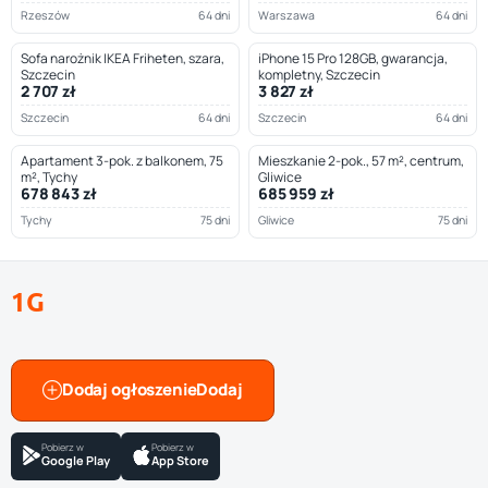
Rzeszów
64 dni
Warszawa
64 dni
Sofa narożnik IKEA Friheten, szara,
iPhone 15 Pro 128GB, gwarancja,
Szczecin
kompletny, Szczecin
2 707 zł
3 827 zł
Szczecin
64 dni
Szczecin
64 dni
Apartament 3-pok. z balkonem, 75
Mieszkanie 2-pok., 57 m², centrum,
m², Tychy
Gliwice
678 843 zł
685 959 zł
Tychy
75 dni
Gliwice
75 dni
1G
Dodaj ogłoszenie
Pobierz w
Pobierz w
Google Play
App Store