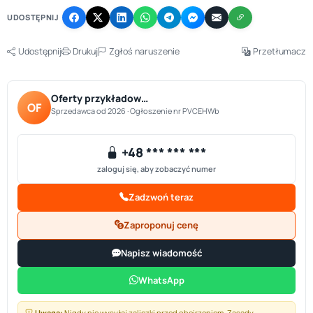
UDOSTĘPNIJ
Udostępnij
Drukuj
Zgłoś naruszenie
Przetłumacz
Oferty przykładow…
OF
Sprzedawca od 2026 · Ogłoszenie nr PVCEHWb
+48 *** *** ***
zaloguj się, aby zobaczyć numer
Zadzwoń teraz
Zaproponuj cenę
Napisz wiadomość
WhatsApp
Uwaga:
Nigdy nie wysyłaj zaliczki przed obejrzeniem.
Zasady