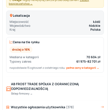
bezpieczeństwa →
Lokalizacja
Miejscowość
Łódź
Województwo
łódzkie
Kraj
Polska
Cena na tle rynku
drożej o 16%
Mediana w kategorii
70 604 zł
Typowy zakres
61 975–82 701 zł
na podstawie 15 ogłoszeń z ostatniego roku ·
pełne ceny w kategorii →
AB FROST TRADE SPÓŁKA Z OGRANICZONĄ
ODPOWIEDZIALNOŚCIĄ
Sklep firmowy →
Wszystkie ogłoszenia użytkownika
(378)