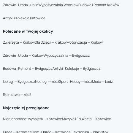
Zdrowie i Uroda Lublin
Wypożyczalnia Wrocław
Budowa i Remont Kraków
Antyki i Kolekcje Katowice
Polecane w Twojej okolicy
Zwierzęta — Kraków
Dla Dzieci — Kraków
Motoryzacja — Kraków
Zdrowie i Uroda — Kraków
Wypożyczalnia — Bydgoszcz
Budowa i Remont — Bydgoszcz
Antyki i Kolekcje — Bydgoszcz
Usługi — Bydgoszcz
Noclegi — Łódź
Sport i Hobby — Łódź
Moda — Łódź
Rolnictwo — Łódź
Najczęściej przeglądane
Nieruchomości wynajem — Katowice
Muzyka i Edukacja — Katowice
Praca — Katowice
Dom i Ogród — Katowice
Elektronika — Białystok