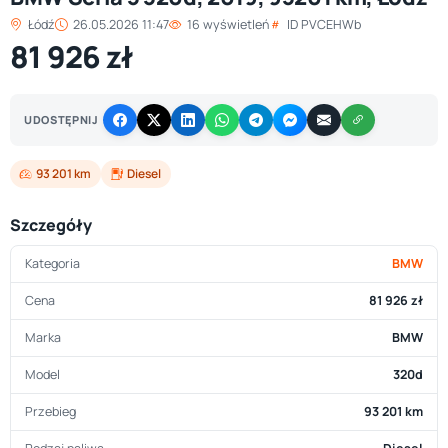
Łódź
26.05.2026 11:47
16 wyświetleń
ID PVCEHWb
81 926 zł
UDOSTĘPNIJ
93 201 km
Diesel
Szczegóły
Kategoria
BMW
Cena
81 926 zł
Marka
BMW
Model
320d
Przebieg
93 201 km