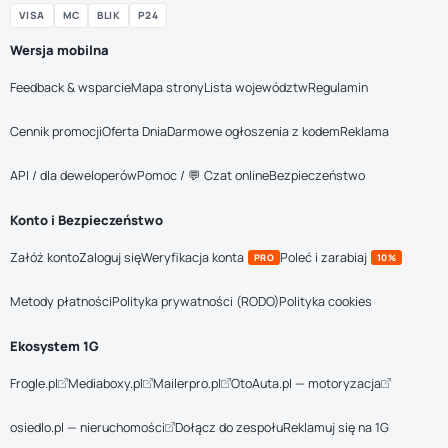
VISA
MC
BLIK
P24
Wersja mobilna
Feedback & wsparcie
Mapa strony
Lista województw
Regulamin
Cennik promocji
Oferta Dnia
Darmowe ogłoszenia z kodem
Reklama
API / dla deweloperów
Pomoc / 💬 Czat online
Bezpieczeństwo
Konto i Bezpieczeństwo
Załóż konto
Zaloguj się
Weryfikacja konta
Poleć i zarabiaj
PRO
10%
Metody płatności
Polityka prywatności (RODO)
Polityka cookies
Ekosystem 1G
Frogle.pl
Mediaboxy.pl
Mailerpro.pl
OtoAuta.pl — motoryzacja
osiedlo.pl — nieruchomości
Dołącz do zespołu
Reklamuj się na 1G