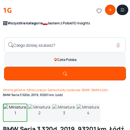
1G
Wszystkie kategorie
Jestem z Polski
1G Insights
Cała Polska
Strona główna
›
Motoryzacja
›
Samochody osobowe
›
BMW
›
BMW Łódź
›
Zobacz galerię
1
/ 4
BMW Seria 3 320d, 2019, 93201 km, Łódź
BMW Seria 3 320d, 2019, 93201 km, Łódź