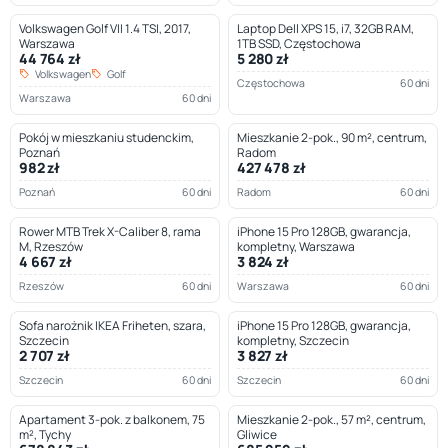
Volkswagen Golf VII 1.4 TSI, 2017,
Laptop Dell XPS 15, i7, 32GB RAM,
Warszawa
1TB SSD, Częstochowa
44 764 zł
5 280 zł
Volkswagen
Golf
Częstochowa
60 dni
Warszawa
60 dni
Pokój w mieszkaniu studenckim,
Mieszkanie 2-pok., 90 m², centrum,
Poznań
Radom
982 zł
427 478 zł
Poznań
60 dni
Radom
60 dni
Rower MTB Trek X-Caliber 8, rama
iPhone 15 Pro 128GB, gwarancja,
M, Rzeszów
kompletny, Warszawa
4 667 zł
3 824 zł
Rzeszów
60 dni
Warszawa
60 dni
Sofa narożnik IKEA Friheten, szara,
iPhone 15 Pro 128GB, gwarancja,
Szczecin
kompletny, Szczecin
2 707 zł
3 827 zł
Szczecin
60 dni
Szczecin
60 dni
Apartament 3-pok. z balkonem, 75
Mieszkanie 2-pok., 57 m², centrum,
m², Tychy
Gliwice