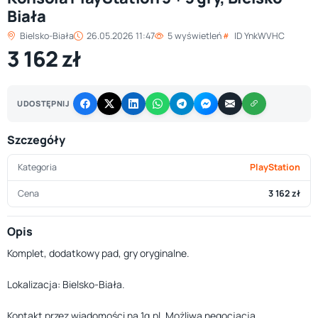
Biała
Bielsko-Biała
26.05.2026 11:47
5 wyświetleń
ID YnkWVHC
3 162 zł
UDOSTĘPNIJ
Szczegóły
Kategoria
PlayStation
Cena
3 162 zł
Opis
Komplet, dodatkowy pad, gry oryginalne.
Lokalizacja: Bielsko-Biała.
Kontakt przez wiadomości na 1g.pl. Możliwa negocjacja.