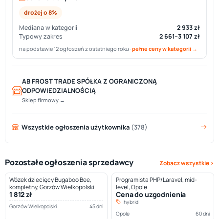
drożej o 8%
Mediana w kategorii
2 933 zł
Typowy zakres
2 661–3 107 zł
na podstawie 12 ogłoszeń z ostatniego roku ·
pełne ceny w kategorii →
AB FROST TRADE SPÓŁKA Z OGRANICZONĄ
ODPOWIEDZIALNOŚCIĄ
Sklep firmowy →
Wszystkie ogłoszenia użytkownika
(378)
Pozostałe ogłoszenia sprzedawcy
Zobacz wszystkie ›
Wózek dziecięcy Bugaboo Bee,
Programista PHP/Laravel, mid-
kompletny, Gorzów Wielkopolski
level, Opole
1 812 zł
Cena do uzgodnienia
hybrid
Gorzów Wielkopolski
45 dni
Opole
60 dni