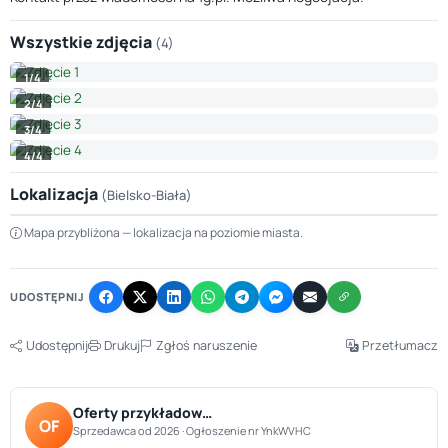
Wszystkie zdjęcia
(4)
1/4
2/4
3/4
4/4
Lokalizacja
(Bielsko-Biała)
Leaflet
|
© OpenStreetMap © CARTO
Mapa przybliżona — lokalizacja na poziomie miasta.
+
−
UDOSTĘPNIJ
Udostępnij
Drukuj
Zgłoś naruszenie
Przetłumacz
Oferty przykładow…
OF
Sprzedawca od 2026 · Ogłoszenie nr YnkWVHC