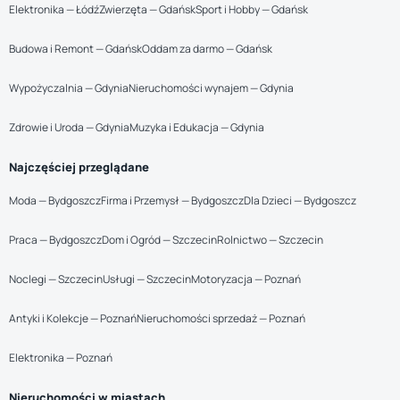
Elektronika — Łódź
Zwierzęta — Gdańsk
Sport i Hobby — Gdańsk
Budowa i Remont — Gdańsk
Oddam za darmo — Gdańsk
Wypożyczalnia — Gdynia
Nieruchomości wynajem — Gdynia
Zdrowie i Uroda — Gdynia
Muzyka i Edukacja — Gdynia
Najczęściej przeglądane
Moda — Bydgoszcz
Firma i Przemysł — Bydgoszcz
Dla Dzieci — Bydgoszcz
Praca — Bydgoszcz
Dom i Ogród — Szczecin
Rolnictwo — Szczecin
Noclegi — Szczecin
Usługi — Szczecin
Motoryzacja — Poznań
Antyki i Kolekcje — Poznań
Nieruchomości sprzedaż — Poznań
Elektronika — Poznań
Nieruchomości w miastach