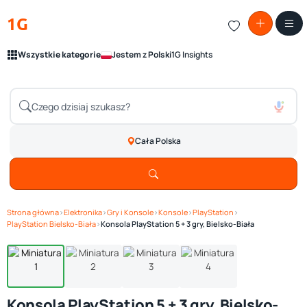
1G
Wszystkie kategorie
Jestem z Polski
1G Insights
Cała Polska
Strona główna
›
Elektronika
›
Gry i Konsole
›
Konsole
›
PlayStation
›
Zobacz galerię
1
/ 4
PlayStation Bielsko-Biała
›
Konsola PlayStation 5 + 3 gry, Bielsko-Biała
Konsola PlayStation 5 + 3 gry, Bielsko-