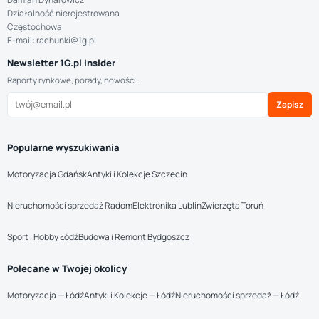
Działalność nierejestrowana
Częstochowa
E-mail: rachunki@1g.pl
Newsletter 1G.pl Insider
Raporty rynkowe, porady, nowości.
Zapisz
Popularne wyszukiwania
Motoryzacja Gdańsk
Antyki i Kolekcje Szczecin
Nieruchomości sprzedaż Radom
Elektronika Lublin
Zwierzęta Toruń
Sport i Hobby Łódź
Budowa i Remont Bydgoszcz
Polecane w Twojej okolicy
Motoryzacja — Łódź
Antyki i Kolekcje — Łódź
Nieruchomości sprzedaż — Łódź