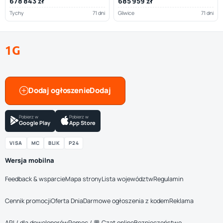
678 843 zł
685 959 zł
Tychy
71 dni
Gliwice
71 dni
1G
Dodaj ogłoszenie
Pobierz w
Pobierz w
Google Play
App Store
VISA
MC
BLIK
P24
Wersja mobilna
Feedback & wsparcie
Mapa strony
Lista województw
Regulamin
Cennik promocji
Oferta Dnia
Darmowe ogłoszenia z kodem
Reklama
API / dla deweloperów
Pomoc / 💬 Czat online
Bezpieczeństwo