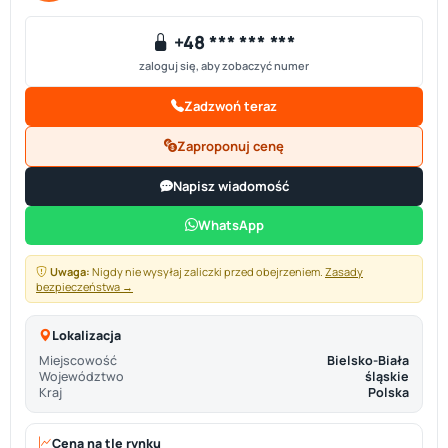
+48 *** *** ***
zaloguj się, aby zobaczyć numer
Zadzwoń teraz
Zaproponuj cenę
Napisz wiadomość
WhatsApp
Uwaga:
Nigdy nie wysyłaj zaliczki przed obejrzeniem.
Zasady
bezpieczeństwa →
Lokalizacja
Miejscowość
Bielsko-Biała
Województwo
śląskie
Kraj
Polska
Cena na tle rynku