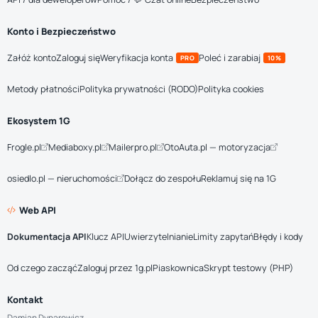
Konto i Bezpieczeństwo
Załóż konto
Zaloguj się
Weryfikacja konta
Poleć i zarabiaj
PRO
10%
Metody płatności
Polityka prywatności (RODO)
Polityka cookies
Ekosystem 1G
Frogle.pl
Mediaboxy.pl
Mailerpro.pl
OtoAuta.pl — motoryzacja
osiedlo.pl — nieruchomości
Dołącz do zespołu
Reklamuj się na 1G
Web API
Dokumentacja API
Klucz API
Uwierzytelnianie
Limity zapytań
Błędy i kody
Od czego zacząć
Zaloguj przez 1g.pl
Piaskownica
Skrypt testowy (PHP)
Kontakt
Damian Dynarowicz