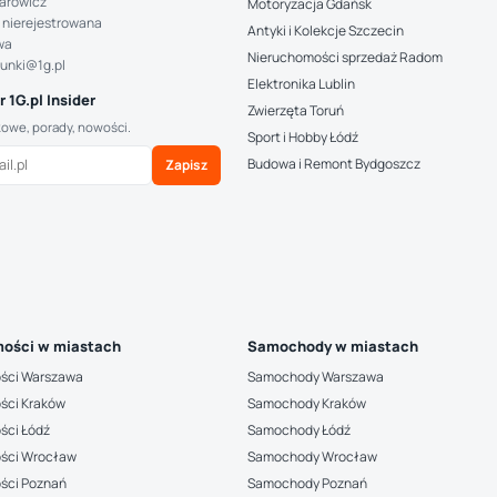
arowicz
Motoryzacja Gdańsk
 nierejestrowana
Antyki i Kolekcje Szczecin
wa
Nieruchomości sprzedaż Radom
hunki@1g.pl
Elektronika Lublin
 1G.pl Insider
Zwierzęta Toruń
kowe, porady, nowości.
Sport i Hobby Łódź
Budowa i Remont Bydgoszcz
Zapisz
ości w miastach
Samochody w miastach
ści Warszawa
Samochody Warszawa
ści Kraków
Samochody Kraków
ści Łódź
Samochody Łódź
ści Wrocław
Samochody Wrocław
ści Poznań
Samochody Poznań