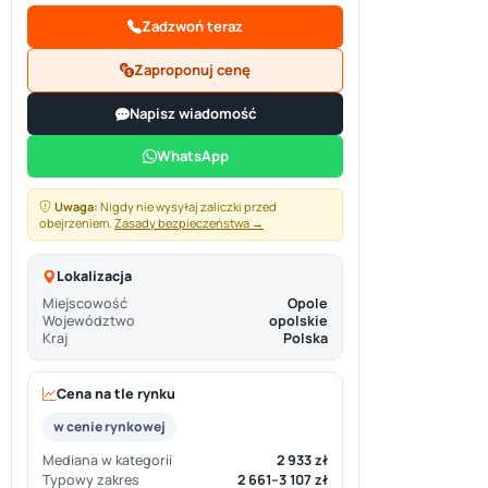
Zadzwoń teraz
Zaproponuj cenę
Napisz wiadomość
WhatsApp
Uwaga:
Nigdy nie wysyłaj zaliczki przed
obejrzeniem.
Zasady bezpieczeństwa →
Lokalizacja
Miejscowość
Opole
Województwo
opolskie
Kraj
Polska
Cena na tle rynku
w cenie rynkowej
Mediana w kategorii
2 933 zł
Typowy zakres
2 661–3 107 zł