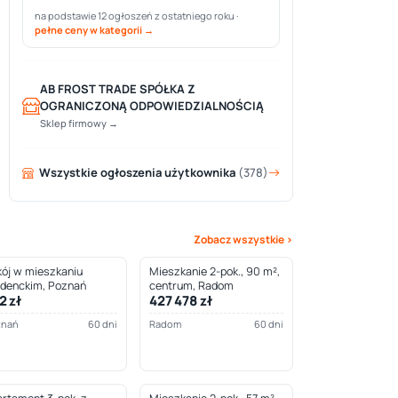
na podstawie 12 ogłoszeń z ostatniego roku ·
pełne ceny w kategorii →
AB FROST TRADE SPÓŁKA Z
OGRANICZONĄ ODPOWIEDZIALNOŚCIĄ
Sklep firmowy →
Wszystkie ogłoszenia użytkownika
(378)
Zobacz wszystkie ›
ój w mieszkaniu
Mieszkanie 2-pok., 90 m²,
udenckim, Poznań
centrum, Radom
2 zł
427 478 zł
znań
60 dni
Radom
60 dni