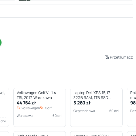
Leaflet
|
© OpenStreetMap © CARTO
Przetłumacz
el,
Volkswagen Golf VII 1.4
Laptop Dell XPS 15, i7,
Pok
TSI, 2017, Warszawa
32GB RAM, 1TB SSD,
st
44 764 zł
5 280 zł
98
Częstochowa
Volkswagen
Golf
Częstochowa
60 dni
Po
Warszawa
60 dni
 dni