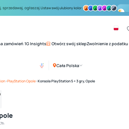
, sprzedawaj, ogłaszaj.
Ustaw swój ulubiony kolor:
na zamówień
1G Insights
Otwórz swój sklep
Zwolnienie z podatku
|
Cała Polska
Zobacz galerię
1
/ 4
tion
›
PlayStation Opole
›
Konsola PlayStation 5 + 3 gry, Opole
Opole
K7h