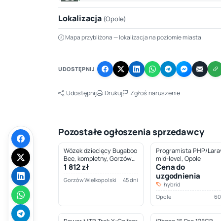
Lokalizacja
(Opole)
Mapa przybliżona — lokalizacja na poziomie miasta.
+
−
UDOSTĘPNIJ
Udostępnij
Drukuj
Zgłoś naruszenie
Pozostałe ogłoszenia sprzedawcy
Wózek dziecięcy Bugaboo
Programista PHP/Larav
Bee, kompletny, Gorzów
mid-level, Opole
1 812 zł
Cena do
Wielkopolski
uzgodnienia
Gorzów Wielkopolski
45 dni
hybrid
Opole
60