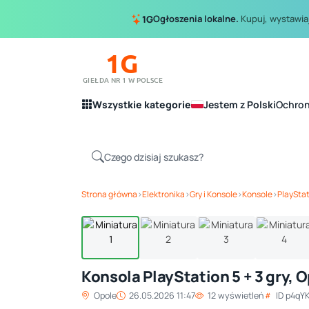
Ogłoszenia lokalne.
Kupuj, wystawiaj
1G
1G
GIEŁDA NR 1 W POLSCE
Wszystkie kategorie
Jestem z Polski
Ochro
Strona główna
›
Elektronika
›
Gry i Konsole
›
Konsole
›
PlaySta
Konsola PlayStation 5 + 3 gry, 
Opole
26.05.2026 11:47
12 wyświetleń
ID p4qY