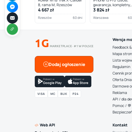
Rower MTB Trek X-Caliber
iPhone 15 Pro 128GB,
8, rama M, Rzeszów
gwarancja, kompletny,
4 667 zł
3 824 zł
Warszawa
Rzeszów
60 dni
Warszawa
60
1G
Wersja mo
MARKETPLACE · #1 W POLSCE
Feedback &
Mapa stro
Lista woje
Dodaj ogłoszenie
Regulamin
Cennik pro
Pobierz w
Pobierz w
Oferta Dnia
Google Play
App Store
Darmowe o
Reklama
VISA
MC
BLIK
P24
API / dla 
Pomoc / 💬 
Bezpiecze
Web API
Kontakt