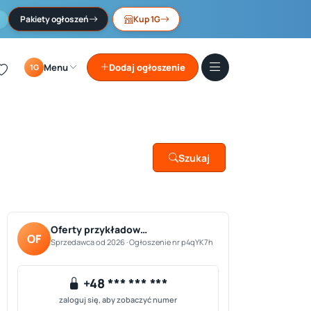
Pakiety ogłoszeń
Kup 1G
Menu
Dodaj ogłoszenie
1G
Szukaj
Oferty przykładow…
OF
Sprzedawca od 2026 · Ogłoszenie nr p4qYK7h
+48 *** *** ***
zaloguj się, aby zobaczyć numer