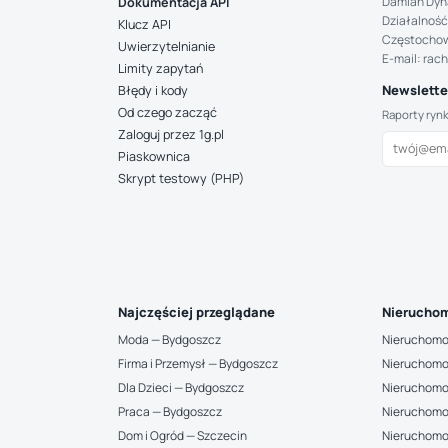
Damian Dyn
Dokumentacja API
Działalność
Klucz API
Częstocho
Uwierzytelnianie
E-mail: rac
Limity zapytań
Newsletter
Błędy i kody
Od czego zacząć
Raporty ryn
Zaloguj przez 1g.pl
Piaskownica
Skrypt testowy (PHP)
Najczęściej przeglądane
Nieruchom
Moda — Bydgoszcz
Nieruchomo
Firma i Przemysł — Bydgoszcz
Nieruchomo
Dla Dzieci — Bydgoszcz
Nieruchomo
Praca — Bydgoszcz
Nieruchomo
Dom i Ogród — Szczecin
Nieruchomo