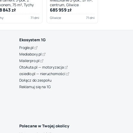
rtament 3-pok. z
Mieszkanie 2-pok., 57 m²,
konem, 75 m², Tychy
centrum, Gliwice
8 843 zł
685 959 zł
hy
71 dni
Gliwice
71 dni
Ekosystem 1G
Frogle.pl
Mediaboxy.pl
Mailerpro.pl
OtoAuta.pl — motoryzacja
osiedlo.pl — nieruchomości
Dołącz do zespołu
Reklamuj się na 1G
Polecane w Twojej okolicy