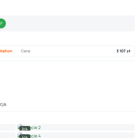
Station
Cena
3 107 zł
cja.
2/4
4/4