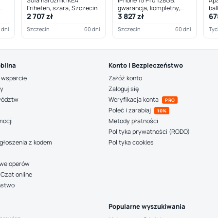
Sofa narożnik IKEA
iPhone 15 Pro 128GB,
Apa
Friheten, szara, Szczecin
gwarancja, kompletny,
bal
2 707 zł
3 827 zł
67
Szczecin
 dni
Szczecin
60 dni
Szczecin
60 dni
Tyc
bilna
Konto i Bezpieczeństwo
 wsparcie
Załóż konto
ny
Zaloguj się
wództw
Weryfikacja konta
PRO
Poleć i zarabiaj
10%
mocji
Metody płatności
Polityka prywatności (RODO)
głoszenia z kodem
Polityka cookies
deweloperów
Czat online
ństwo
Popularne wyszukiwania