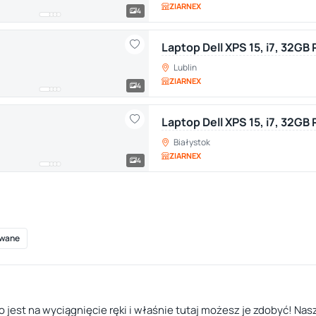
ZIARNEX
4
Laptop Dell XPS 15, i7, 32GB
Lublin
ZIARNEX
4
Laptop Dell XPS 15, i7, 32GB
Białystok
ZIARNEX
4
wane
jest na wyciągnięcie ręki i właśnie tutaj możesz je zdobyć! Nas