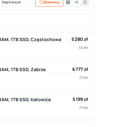
Obserwuj
5 280 zł
B RAM, 1TB SSD, Częstochowa
62 dni
6 777 zł
 RAM, 1TB SSD, Zabrze
73 dni
5 199 zł
B RAM, 1TB SSD, Katowice
73 dni