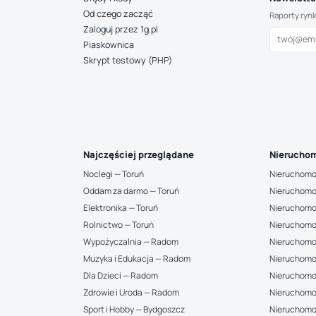
Od czego zacząć
Raporty ryn
Zaloguj przez 1g.pl
Piaskownica
Skrypt testowy (PHP)
Najczęściej przeglądane
Nieruchom
Noclegi — Toruń
Nieruchomo
Oddam za darmo — Toruń
Nieruchomo
Elektronika — Toruń
Nieruchomo
Rolnictwo — Toruń
Nieruchomo
Wypożyczalnia — Radom
Nieruchomo
Muzyka i Edukacja — Radom
Nieruchomo
Dla Dzieci — Radom
Nieruchomo
Zdrowie i Uroda — Radom
Nieruchomo
Sport i Hobby — Bydgoszcz
Nieruchomoś