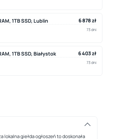
6 878 zł
 RAM, 1TB SSD, Lublin
73 dni
6 403 zł
 RAM, 1TB SSD, Białystok
73 dni
za lokalna giełda ogłoszeń to doskonała