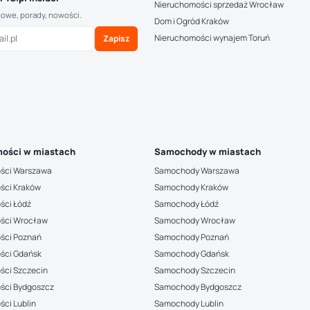
Nieruchomości sprzedaż Wrocław
kowe, porady, nowości.
Dom i Ogród Kraków
Nieruchomości wynajem Toruń
Zapisz
ości w miastach
Samochody w miastach
ści Warszawa
Samochody Warszawa
ści Kraków
Samochody Kraków
ści Łódź
Samochody Łódź
ści Wrocław
Samochody Wrocław
ści Poznań
Samochody Poznań
ści Gdańsk
Samochody Gdańsk
ści Szczecin
Samochody Szczecin
ści Bydgoszcz
Samochody Bydgoszcz
ci Lublin
Samochody Lublin