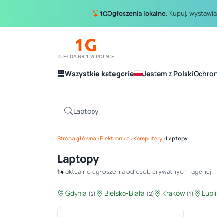
Ogłoszenia lokalne.
Kupuj, wystawiaj
1G
1G
GIEŁDA NR 1 W POLSCE
Wszystkie kategorie
Jestem z Polski
Ochro
Strona główna
›
Elektronika
›
Komputery
›
Laptopy
Laptopy
14
aktualne ogłoszenia od osób prywatnych i agencji
Gdynia
Bielsko-Biała
Kraków
Lubl
(2)
(2)
(1)