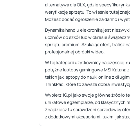
alternatywa dla OLX, gdzie specyfika rynk
weryfikację sprzętu. To właśnie tutaj zna
Możesz dodać ogłoszenie za darmo i wystaw
Dynamika handlu elektroniką jest niezwy
uczniów do szkół lub w okresie świąteczn
sprzętu premium. Szukając ofert, trafisz
profesjonalnej obróbki wideo.
W tej kategorii użytkownicy najczęściej ku
potężne laptopy gamingowe MSI Katana z 
takich jak laptopy do nauki online z dłu
ThinkPad, które to zawsze dobra inwestyc
Wybierz 1G.pl jako swoje główne źródło te
unikatowe egzemplarze, od klasycznych m
Znajdziesz tu sprawdzeni sprzedawcy ofer
z dodatkowymi akcesoriami, takimi jak st