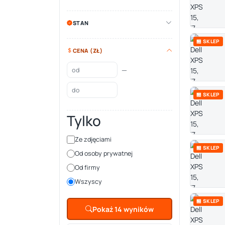
STAN
🏪 SKLEP
CENA (ZŁ)
—
🏪 SKLEP
Tylko
Ze zdjęciami
🏪 SKLEP
Od osoby prywatnej
Od firmy
Wszyscy
🏪 SKLEP
Pokaż 14 wyników