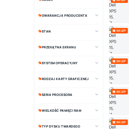
🏪 SKLEP
GWARANCJA PRODUCENTA
🏪 SKLEP
STAN
PRZEKĄTNA EKRANU
🏪 SKLEP
SYSTEM OPERACYJNY
RODZAJ KARTY GRAFICZNEJ
🏪 SKLEP
SERIA PROCESORA
WIELKOŚĆ PAMIĘCI RAM
🏪 SKLEP
TYP DYSKU TWARDEGO