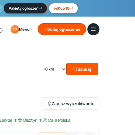
Pakiety ogłoszeń
Kup 1G
Menu
Dodaj ogłoszenie
1G
Szukaj
Zapisz wyszukiwanie
Zabrze
Olsztyn
Cała Polska
(1)
(1)