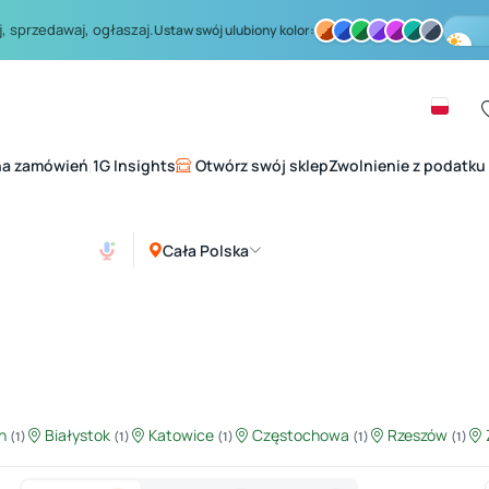
, sprzedawaj, ogłaszaj.
Ustaw swój ulubiony kolor:
na zamówień
1G Insights
Otwórz swój sklep
Zwolnienie z podatku
|
Cała Polska
in
Białystok
Katowice
Częstochowa
Rzeszów
(1)
(1)
(1)
(1)
(1)