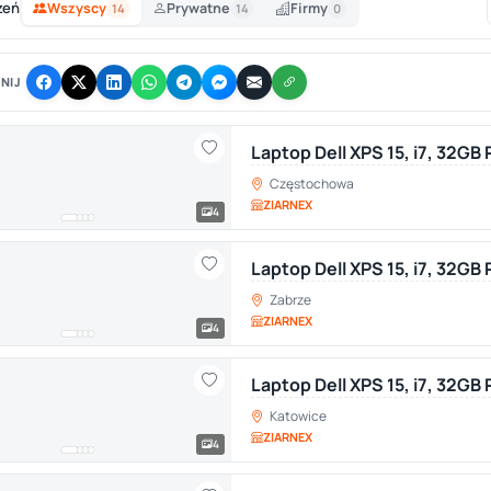
zeń
Wszyscy
Prywatne
Firmy
14
14
0
NIJ
Laptop Dell XPS 15, i7, 32G
Częstochowa
ZIARNEX
4
Laptop Dell XPS 15, i7, 32GB
Zabrze
ZIARNEX
4
Laptop Dell XPS 15, i7, 32G
Katowice
ZIARNEX
4