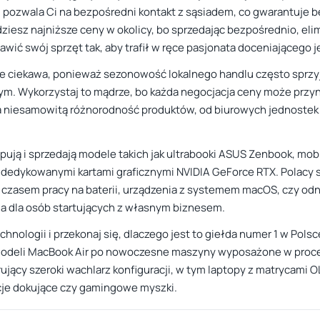
u pozwala Ci na bezpośredni kontakt z sąsiadem, co gwarantuje 
jdziesz najniższe ceny w okolicy, bo sprzedając bezpośrednio, e
ić swój sprzęt tak, aby trafił w ręce pasjonata doceniającego j
kle ciekawa, ponieważ sezonowość lokalnego handlu często sprz
ym. Wykorzystaj to mądrze, bo każda negocjacja ceny może przyn
 na niesamowitą różnorodność produktów, od biurowych jednoste
pują i sprzedają modele takich jak ultrabooki ASUS Zenbook, mobi
dedykowanymi kartami graficznymi NVIDIA GeForce RTX. Polacy s
gim czasem pracy na baterii, urządzenia z systemem macOS, czy 
ja dla osób startujących z własnym biznesem.
chnologii i przekonaj się, dlaczego jest to giełda numer 1 w Pol
odeli MacBook Air po nowoczesne maszyny wyposażone w proceso
ujący szeroki wachlarz konfiguracji, w tym laptopy z matrycami 
acje dokujące czy gamingowe myszki.