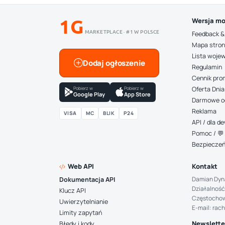
1G
Wersja mo
MARKETPLACE · #1 W POLSCE
Feedback &
Mapa stro
Lista woje
Dodaj ogłoszenie
Regulamin
Cennik pro
Pobierz w
Pobierz w
Oferta Dnia
Google Play
App Store
Darmowe o
Reklama
VISA
MC
BLIK
P24
API / dla 
Pomoc / 💬 
Bezpiecze
Web API
Kontakt
Damian Dyn
Dokumentacja API
Działalność
Klucz API
Częstocho
Uwierzytelnianie
E-mail: rac
Limity zapytań
Newsletter
Błędy i kody