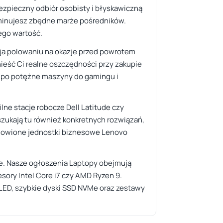
bezpieczny odbiór osobisty i błyskawiczną
liminujesz zbędne marże pośredników.
ego wartość.
yja polowaniu na okazje przed powrotem
ieść Ci realne oszczędności przy zakupie
k po potężne maszyny do gamingu i
lne stacje robocze Dell Latitude czy
zukają tu również konkretnych rozwiązań,
odnowione jednostki biznesowe Lenovo
sce. Nasze ogłoszenia Laptopy obejmują
ry Intel Core i7 czy AMD Ryzen 9.
OLED, szybkie dyski SSD NVMe oraz zestawy