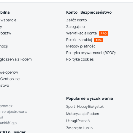
bilna
Konto i Bezpieczeństwo
 wsparcie
Załóż konto
ny
Zaloguj się
wództw
Weryfikacja konta
PRO
Poleć i zarabiaj
10%
mocji
Metody płatności
Polityka prywatności (RODO)
głoszenia z kodem
Polityka cookies
deweloperów
Czat online
ństwo
Popularne wyszukiwania
arowicz
Sport i Hobby Białystok
 nierejestrowana
Motoryzacja Radom
wa
Usługi Poznań
hunki@1g.pl
Zwierzęta Lublin
 1G.pl Insider