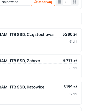
Obserwuj
5 280 zł
B RAM, 1TB SSD, Częstochowa
61 dni
6 777 zł
 RAM, 1TB SSD, Zabrze
72 dni
5 199 zł
B RAM, 1TB SSD, Katowice
72 dni