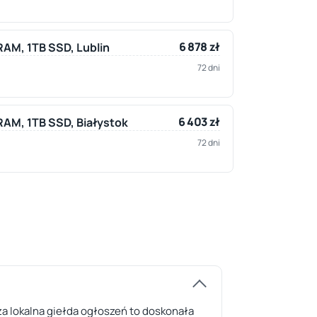
6 878 zł
 RAM, 1TB SSD, Lublin
72 dni
6 403 zł
 RAM, 1TB SSD, Białystok
72 dni
za lokalna giełda ogłoszeń to doskonała