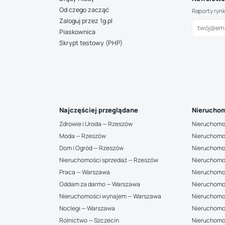
Od czego zacząć
Raporty ryn
Zaloguj przez 1g.pl
Piaskownica
Skrypt testowy (PHP)
Najczęściej przeglądane
Nieruchom
Zdrowie i Uroda — Rzeszów
Nieruchomo
Moda — Rzeszów
Nieruchomo
Dom i Ogród — Rzeszów
Nieruchomo
Nieruchomości sprzedaż — Rzeszów
Nieruchomo
Praca — Warszawa
Nieruchomo
Oddam za darmo — Warszawa
Nieruchomo
Nieruchomości wynajem — Warszawa
Nieruchomo
Noclegi — Warszawa
Nieruchomo
Rolnictwo — Szczecin
Nieruchomoś