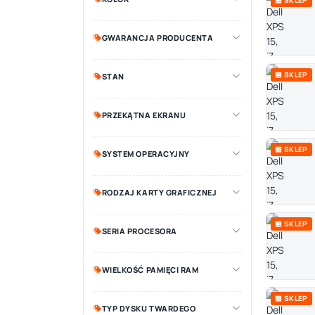
🏪 SKLEP
GWARANCJA PRODUCENTA
🏪 SKLEP
STAN
PRZEKĄTNA EKRANU
🏪 SKLEP
SYSTEM OPERACYJNY
RODZAJ KARTY GRAFICZNEJ
🏪 SKLEP
SERIA PROCESORA
WIELKOŚĆ PAMIĘCI RAM
🏪 SKLEP
TYP DYSKU TWARDEGO