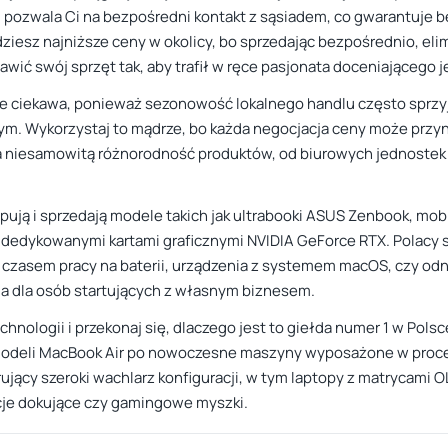
u pozwala Ci na bezpośredni kontakt z sąsiadem, co gwarantuje 
jdziesz najniższe ceny w okolicy, bo sprzedając bezpośrednio, e
ić swój sprzęt tak, aby trafił w ręce pasjonata doceniającego j
kle ciekawa, ponieważ sezonowość lokalnego handlu często sprz
ym. Wykorzystaj to mądrze, bo każda negocjacja ceny może przyn
 na niesamowitą różnorodność produktów, od biurowych jednoste
pują i sprzedają modele takich jak ultrabooki ASUS Zenbook, mobi
dedykowanymi kartami graficznymi NVIDIA GeForce RTX. Polacy s
gim czasem pracy na baterii, urządzenia z systemem macOS, czy 
ja dla osób startujących z własnym biznesem.
chnologii i przekonaj się, dlaczego jest to giełda numer 1 w Pol
odeli MacBook Air po nowoczesne maszyny wyposażone w proceso
ujący szeroki wachlarz konfiguracji, w tym laptopy z matrycami 
acje dokujące czy gamingowe myszki.