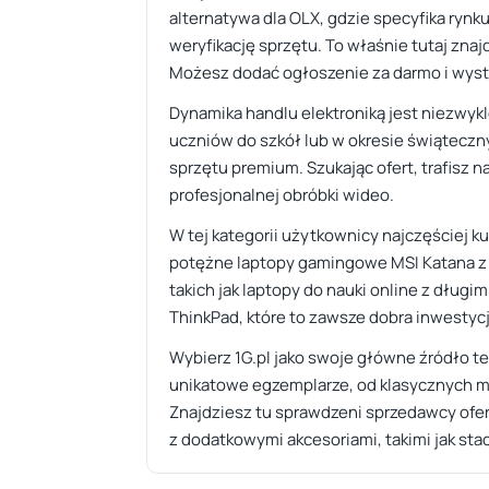
alternatywa dla OLX, gdzie specyfika rynk
weryfikację sprzętu. To właśnie tutaj zna
Możesz dodać ogłoszenie za darmo i wystaw
Dynamika handlu elektroniką jest niezwy
uczniów do szkół lub w okresie świąteczn
sprzętu premium. Szukając ofert, trafisz
profesjonalnej obróbki wideo.
W tej kategorii użytkownicy najczęściej ku
potężne laptopy gamingowe MSI Katana z 
takich jak laptopy do nauki online z dłu
ThinkPad, które to zawsze dobra inwestyc
Wybierz 1G.pl jako swoje główne źródło te
unikatowe egzemplarze, od klasycznych m
Znajdziesz tu sprawdzeni sprzedawcy ofer
z dodatkowymi akcesoriami, takimi jak st