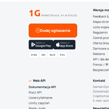
1G
Wersja mo
MARKETPLACE · #1 W POLSCE
Feedback &
Mapa stro
Lista woje
Dodaj ogłoszenie
Regulamin
Cennik pro
Pobierz w
Pobierz w
Oferta Dnia
Google Play
App Store
Darmowe o
Reklama
VISA
MC
BLIK
P24
API / dla 
Pomoc / 💬 
Bezpiecze
Web API
Kontakt
Damian Dyn
Dokumentacja API
Działalność
Klucz API
Częstocho
Uwierzytelnianie
E-mail: rac
Limity zapytań
Newsletter
Błędy i kody