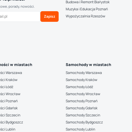
Budowa i Remont Białystok
kowe, porady, nowości.
Muzyka i Edukacja Poznań
Wypożyczalnia Rzeszów
Zapisz
ości w miastach
Samochody w miastach
ści Warszawa
Samochody Warszawa
ści Kraków
Samochody Kraków
ści Łódź
Samochody Łódź
ści Wrocław
Samochody Wrocław
ści Poznań
Samochody Poznań
ści Gdańsk
Samochody Gdańsk
ści Szczecin
Samochody Szczecin
ści Bydgoszcz
Samochody Bydgoszcz
ci Lublin
Samochody Lublin