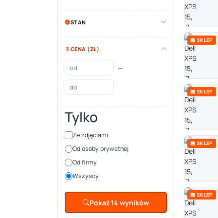
STAN
🏪 SKLEP
CENA (ZŁ)
—
🏪 SKLEP
Tylko
Ze zdjęciami
🏪 SKLEP
Od osoby prywatnej
Od firmy
Wszyscy
🏪 SKLEP
Pokaż 14 wyników