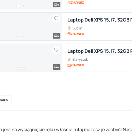
ZIARNEX
4
Laptop Dell XPS 15, i7, 32GB
Lublin
ZIARNEX
4
Laptop Dell XPS 15, i7, 32GB
Białystok
ZIARNEX
4
wane
jest na wyciągnięcie ręki i właśnie tutaj możesz je zdobyć! Nas