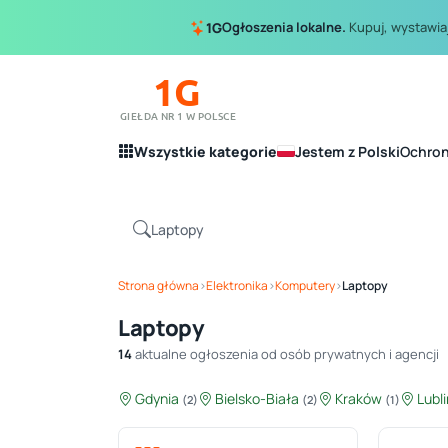
Ogłoszenia lokalne.
Kupuj, wystawiaj
1G
1G
GIEŁDA NR 1 W POLSCE
Wszystkie kategorie
Jestem z Polski
Ochro
Strona główna
›
Elektronika
›
Komputery
›
Laptopy
Laptopy
14
aktualne ogłoszenia od osób prywatnych i agencji
Gdynia
Bielsko-Biała
Kraków
Lubl
(2)
(2)
(1)