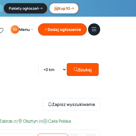
Pakiety ogłoszeń
Kup 1G
Menu
Dodaj ogłoszenie
1G
Szukaj
Zapisz wyszukiwanie
Zabrze
Olsztyn
Cała Polska
(1)
(1)