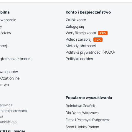
bilna
Konto i Bezpieczeństwo
 wsparcie
Załóż konto
ny
Zaloguj się
wództw
Weryfikacja konta
PRO
Poleć i zarabiaj
10%
mocji
Metody płatności
Polityka prywatności (RODO)
głoszenia z kodem
Polityka cookies
deweloperów
Czat online
ństwo
Popularne wyszukiwania
arowicz
Rolnictwo Gdańsk
 nierejestrowana
Dla Dzieci Warszawa
wa
Firma i Przemysł Bydgoszcz
hunki@1g.pl
Sport i Hobby Radom
 1G.pl Insider