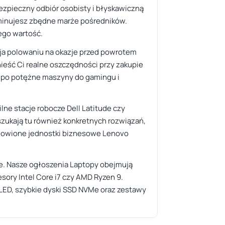
bezpieczny odbiór osobisty i błyskawiczną
liminujesz zbędne marże pośredników.
ego wartość.
yja polowaniu na okazje przed powrotem
ieść Ci realne oszczędności przy zakupie
k po potężne maszyny do gamingu i
lne stacje robocze Dell Latitude czy
zukają tu również konkretnych rozwiązań,
odnowione jednostki biznesowe Lenovo
sce. Nasze ogłoszenia Laptopy obejmują
ry Intel Core i7 czy AMD Ryzen 9.
OLED, szybkie dyski SSD NVMe oraz zestawy