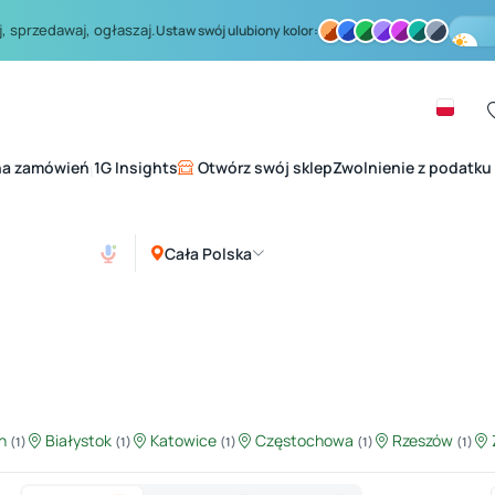
, sprzedawaj, ogłaszaj.
Ustaw swój ulubiony kolor:
na zamówień
1G Insights
Otwórz swój sklep
Zwolnienie z podatku
|
Cała Polska
in
Białystok
Katowice
Częstochowa
Rzeszów
(1)
(1)
(1)
(1)
(1)