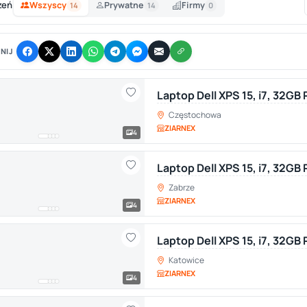
zeń
Wszyscy
Prywatne
Firmy
14
14
0
NIJ
Laptop Dell XPS 15, i7, 32G
Częstochowa
ZIARNEX
4
Laptop Dell XPS 15, i7, 32GB
Zabrze
ZIARNEX
4
Laptop Dell XPS 15, i7, 32G
Katowice
ZIARNEX
4