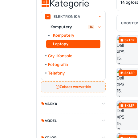
Kategorie
14
ogłos
ELEKTRONIKA
UDOSTĘP
Komputery
14
Komputery
🏪 SKLEP
Laptopy
Gry i Konsole
Fotografia
Telefony
🏪 SKLEP
Zobacz wszystkie
MARKA
🏪 SKLEP
MODEL
KOLOR