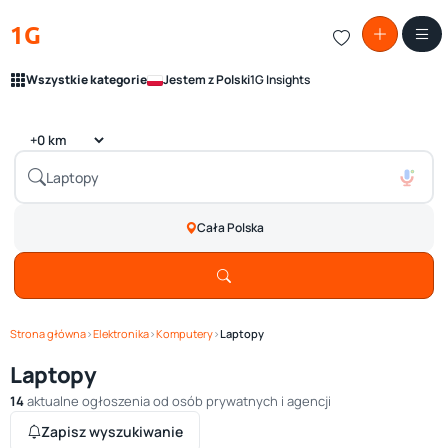
1G
Wszystkie kategorie
Jestem z Polski
1G Insights
Cała Polska
Strona główna
›
Elektronika
›
Komputery
›
Laptopy
Laptopy
14
aktualne ogłoszenia od osób prywatnych i agencji
Zapisz wyszukiwanie