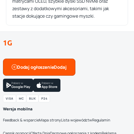
matrycami OLED, szybkie dyski SSD NVMe oraz
zestawy z dodatkowymi akcesoriami, takimi jak
stacje dokujące czy gamingowe myszki.
1G
Dodaj ogłoszenie
Pobierz w
Pobierz w
Google Play
App Store
VISA
MC
BLIK
P24
Wersja mobilna
Feedback & wsparcie
Mapa strony
Lista województw
Regulamin
Cennik promocji
Oferta Dnia
Darmowe ogłoszenia z kodem
Reklama