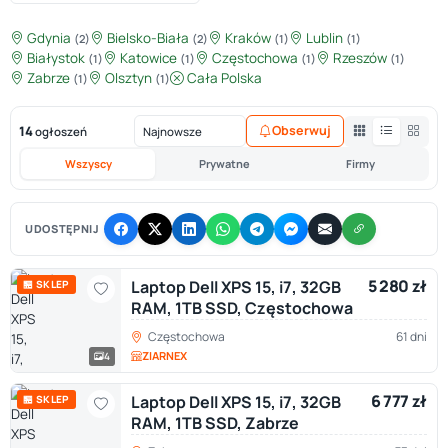
Gdynia
Bielsko-Biała
Kraków
Lublin
(2)
(2)
(1)
(1)
Białystok
Katowice
Częstochowa
Rzeszów
(1)
(1)
(1)
(1)
Zabrze
Olsztyn
Cała Polska
(1)
(1)
14
Obserwuj
ogłoszeń
Wszyscy
Prywatne
Firmy
UDOSTĘPNIJ
5 280 zł
Laptop Dell XPS 15, i7, 32GB
🏪 SKLEP
RAM, 1TB SSD, Częstochowa
Częstochowa
61 dni
ZIARNEX
4
6 777 zł
Laptop Dell XPS 15, i7, 32GB
🏪 SKLEP
RAM, 1TB SSD, Zabrze