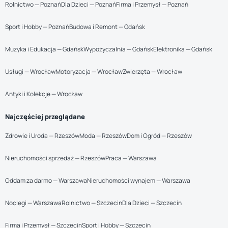
Rolnictwo — Poznań
Dla Dzieci — Poznań
Firma i Przemysł — Poznań
Sport i Hobby — Poznań
Budowa i Remont — Gdańsk
Muzyka i Edukacja — Gdańsk
Wypożyczalnia — Gdańsk
Elektronika — Gdańsk
Usługi — Wrocław
Motoryzacja — Wrocław
Zwierzęta — Wrocław
Antyki i Kolekcje — Wrocław
Najczęściej przeglądane
Zdrowie i Uroda — Rzeszów
Moda — Rzeszów
Dom i Ogród — Rzeszów
Nieruchomości sprzedaż — Rzeszów
Praca — Warszawa
Oddam za darmo — Warszawa
Nieruchomości wynajem — Warszawa
Noclegi — Warszawa
Rolnictwo — Szczecin
Dla Dzieci — Szczecin
Firma i Przemysł — Szczecin
Sport i Hobby — Szczecin