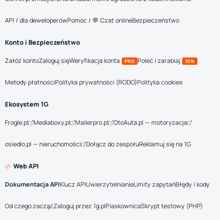
API / dla deweloperów
Pomoc / 💬 Czat online
Bezpieczeństwo
Konto i Bezpieczeństwo
Załóż konto
Zaloguj się
Weryfikacja konta
Poleć i zarabiaj
PRO
10%
Metody płatności
Polityka prywatności (RODO)
Polityka cookies
Ekosystem 1G
Frogle.pl
Mediaboxy.pl
Mailerpro.pl
OtoAuta.pl — motoryzacja
osiedlo.pl — nieruchomości
Dołącz do zespołu
Reklamuj się na 1G
Web API
Dokumentacja API
Klucz API
Uwierzytelnianie
Limity zapytań
Błędy i kody
Od czego zacząć
Zaloguj przez 1g.pl
Piaskownica
Skrypt testowy (PHP)