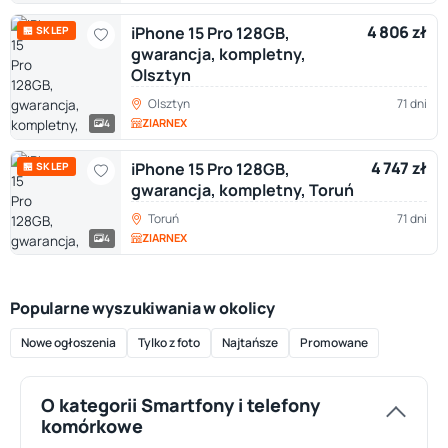
4 806 zł
iPhone 15 Pro 128GB,
🏪 SKLEP
gwarancja, kompletny,
Olsztyn
Olsztyn
71 dni
ZIARNEX
4
4 747 zł
iPhone 15 Pro 128GB,
🏪 SKLEP
gwarancja, kompletny, Toruń
Toruń
71 dni
ZIARNEX
4
Popularne wyszukiwania w okolicy
Nowe ogłoszenia
Tylko z foto
Najtańsze
Promowane
O kategorii Smartfony i telefony
komórkowe