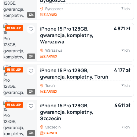
Bydgoszcz
Bydgoszcz
71 dni
ZIARNEX
4
4 871 zł
iPhone 15 Pro 128GB,
🏪 SKLEP
gwarancja, kompletny,
Warszawa
Warszawa
71 dni
ZIARNEX
4
4 177 zł
iPhone 15 Pro 128GB,
🏪 SKLEP
gwarancja, kompletny, Toruń
Toruń
71 dni
ZIARNEX
4
4 611 zł
iPhone 15 Pro 128GB,
🏪 SKLEP
gwarancja, kompletny,
Szczecin
Szczecin
71 dni
ZIARNEX
4