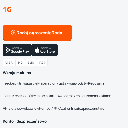
1G
Dodaj ogłoszenie
Pobierz w
Pobierz w
Google Play
App Store
VISA
MC
BLIK
P24
Wersja mobilna
Feedback & wsparcie
Mapa strony
Lista województw
Regulamin
Cennik promocji
Oferta Dnia
Darmowe ogłoszenia z kodem
Reklama
API / dla deweloperów
Pomoc / 💬 Czat online
Bezpieczeństwo
Konto i Bezpieczeństwo