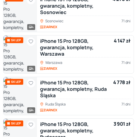
gwarancja, kompletny,
Sosnowiec
Sosnowiec
71 dni
ZIARNEX
4
4 147 zł
iPhone 15 Pro 128GB,
🏪 SKLEP
gwarancja, kompletny,
Warszawa
Warszawa
71 dni
ZIARNEX
4
4 778 zł
iPhone 15 Pro 128GB,
🏪 SKLEP
gwarancja, kompletny, Ruda
Śląska
Ruda Śląska
71 dni
ZIARNEX
4
3 901 zł
iPhone 15 Pro 128GB,
🏪 SKLEP
gwarancja, kompletny,