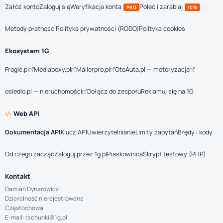
Załóż konto
Zaloguj się
Weryfikacja konta
Poleć i zarabiaj
PRO
10%
Metody płatności
Polityka prywatności (RODO)
Polityka cookies
Ekosystem 1G
Frogle.pl
Mediaboxy.pl
Mailerpro.pl
OtoAuta.pl — motoryzacja
osiedlo.pl — nieruchomości
Dołącz do zespołu
Reklamuj się na 1G
Web API
Dokumentacja API
Klucz API
Uwierzytelnianie
Limity zapytań
Błędy i kody
Od czego zacząć
Zaloguj przez 1g.pl
Piaskownica
Skrypt testowy (PHP)
Kontakt
Damian Dynarowicz
Działalność nierejestrowana
Częstochowa
E-mail: rachunki@1g.pl