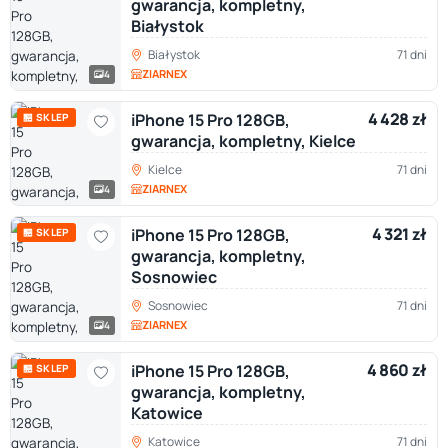
gwarancja, kompletny,
Białystok
Białystok
71 dni
ZIARNEX
4
4 428 zł
iPhone 15 Pro 128GB,
🏪 SKLEP
gwarancja, kompletny, Kielce
Kielce
71 dni
ZIARNEX
4
4 321 zł
iPhone 15 Pro 128GB,
🏪 SKLEP
gwarancja, kompletny,
Sosnowiec
Sosnowiec
71 dni
ZIARNEX
4
4 860 zł
iPhone 15 Pro 128GB,
🏪 SKLEP
gwarancja, kompletny,
Katowice
Katowice
71 dni