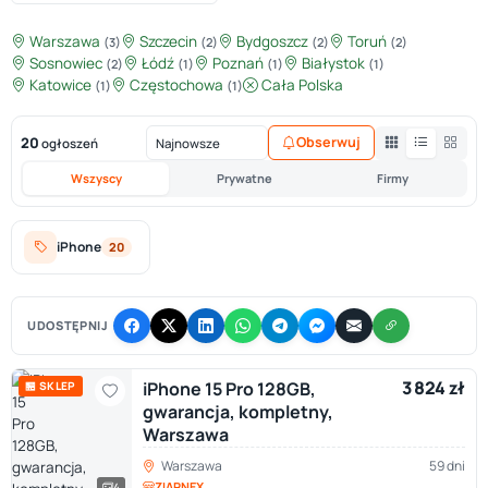
Warszawa
Szczecin
Bydgoszcz
Toruń
(3)
(2)
(2)
(2)
Sosnowiec
Łódź
Poznań
Białystok
(2)
(1)
(1)
(1)
Katowice
Częstochowa
Cała Polska
(1)
(1)
20
Obserwuj
ogłoszeń
Wszyscy
Prywatne
Firmy
iPhone
20
UDOSTĘPNIJ
3 824 zł
iPhone 15 Pro 128GB,
🏪 SKLEP
gwarancja, kompletny,
Warszawa
Warszawa
59 dni
ZIARNEX
4