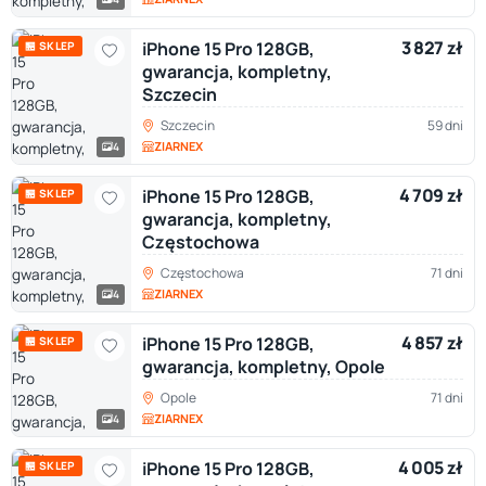
3 827 zł
iPhone 15 Pro 128GB,
🏪 SKLEP
gwarancja, kompletny,
Szczecin
Szczecin
59 dni
ZIARNEX
4
4 709 zł
iPhone 15 Pro 128GB,
🏪 SKLEP
gwarancja, kompletny,
Częstochowa
Częstochowa
71 dni
ZIARNEX
4
4 857 zł
iPhone 15 Pro 128GB,
🏪 SKLEP
gwarancja, kompletny, Opole
Opole
71 dni
ZIARNEX
4
4 005 zł
iPhone 15 Pro 128GB,
🏪 SKLEP